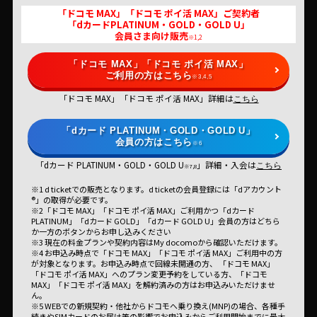
「ドコモ MAX」「ドコモ ポイ活 MAX」ご契約者
「dカードPLATINUM・GOLD・GOLD U」
会員さま向け販売
※1,2
「ドコモ MAX」「ドコモ ポイ活 MAX」
ご利用の方はこちら
※3,4,5
「ドコモ MAX」「ドコモ ポイ活 MAX」詳細は
こちら
「dカード PLATINUM・GOLD・GOLD U」
会員の方はこちら
※6
「dカード PLATINUM・GOLD・GOLD U
」詳細・入会は
こちら
※7,8
※1 d ticketでの販売となります。d ticketの会員登録には「dアカウント
®」の取得が必要です。
※2「ドコモ MAX」「ドコモ ポイ活 MAX」ご利用かつ「dカード
PLATINUM」「dカード GOLD」「dカード GOLD U」会員の方はどちら
か一方のボタンからお申し込みください
※3 現在の料金プランや契約内容はMy docomoから確認いただけます。
※4 お申込み時点で「ドコモ MAX」「ドコモ ポイ活 MAX」ご利用中の方
が対象となります。お申込み時点で回線未開通の方、 「ドコモ MAX」
「ドコモ ポイ活 MAX」へのプラン変更予約をしている方、「ドコモ
MAX」「ドコモ ポイ活 MAX」を解約済みの方はお申込みいただけませ
ん。
※5 WEBでの新規契約・他社からドコモへ乗り換え(MNP)の場合、各種手
続きやSIMカードのお届け等の影響でお申込みからご利用開始までに最大