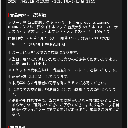
③応募されたdアカウントと同一のdアカウントでLeminoにログインしたうえ
2026年7月28日(火) 13:00 ～ 2026年8月14日(金) 23:59
で対象コンテンツをご視聴ください。
■当選発表
賞品内容・当選者数
当選された方には、2026年11月下旬頃にご応募時に入力いただいた住所宛てに
賞品を発送いたします。
アリーナ席 当日観戦チケット ～NTTドコモ presents Lemino
メールなどでのご当選連絡は実施いたしません。あらかじめご了承ください。
BOXING ダブル世界タイトルマッチ 吉良大弥 vs カルロス・カニサ
レス & 石井武志 vs ウィルフレド・メンデス～ / 10名さま
【入力のご住所の不備】【長期ご不在】【転居による住所変更】などにより賞品
をお届けできない場合、当選が無効となる場合がございます。
開催日時：2026年9月2日(水) 開場 14:00 / 開演 15:00（予定）
※都合により賞品の発送時期は前後する場合がございます。あらかじめご了承く
会場 ：【神奈川】横浜BUNTAI
ださい。
■注意事項（必ずお読みください）
※お一人につき1枚でのご応募になります。
１．応募者が本規約に違反していることが判明した場合、および公序良俗に反す
※当日、現地にお越しいただける方のみご応募くださいますよう、
るとNTTドコモ（以下、当社）が判断した場合、本キャンペーンへの参加お
お願い申し上げます。
よび当選は無効となります。
※チケットの受取方法は、当選通知メールにてご連絡いたします。
２．本キャンペーンの応募は1回限り有効です。同一人物による複数回の応募が
ある場合、最新の応募内容を抽選の対象といたします。また、複数アカウント
※転売行為は固く禁止しております。
を用いた不正応募が発覚した場合、本キャンペーンの応募・当選が無効となる
場合がございます。
※未成年の方は保護者の同意を得たうえでご応募ください。
３．本キャンペーンの応募条件を満たさなくなった場合、ご応募・当選が無効と
※会場までの交通費、宿泊費などはご当選者さまの負担となりま
なる場合がございます。
す。
４．本キャンペーンと当社が同時期に実施するほかのキャンペーンとの重複当選
ができない場合があります。また、応募受付状況や抽選結果に関するお問い合
※番組や取材媒体等で、当選者の姿が映り込む可能性があることを
わせにはお答えいたしかねますので、あらかじめご了承ください。
あらかじめご理解いただき、ご了承ください。映り込みによる肖
５．当選された賞品の交換および第三者への当選権の譲渡・販売は固く禁止いた
像権やプライバシーに関する懸念がある場合、応募をご遠慮くだ
します。
さい。
６．賞品のお届けは日本国内のみに限ります。
７．当社は、次に掲げる場合、あらかじめ本キャンペーンサイトに掲載するな
ど、当社が適切と判断する方法により周知をすることにより、本規約の内容を
適用条件