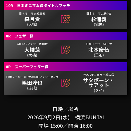
10R 日本ミニマム級タイトルマッチ
日本ミニマム級王者
日本ミニマム級4位
森且貴
杉浦義
(大橋)
(協栄)
8R フェザー級
WBO-APフェザー級10位
日本フェザー級13位
大橋蓮
北本慶伍
(大橋)
(三迫)
8R スーパーフェザー級
WBO-APフェザー級12位
日本フェザー級6位/OPBFフェザー級9位
サタポーン・
嶋田淳也
サアット
(志成)
(タイ)
日時／場所
2026年9月2日(水) 横浜BUNTAI
開場 15:00／開演 16:00