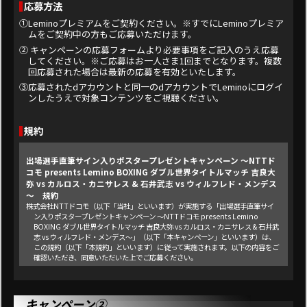
応募方法
①Leminoプレミアムをご契約ください。※すでにLeminoプレミア
ムをご契約中の方もご応募いただけます。
② キャンペーンの応募フォームより必要事項をご記入のうえ応募
してください。※ご応募はお一人さま1回までとなります。複数
回応募された場合は最新の応募を有効といたします。
③応募されたdアカウントと同一のdアカウントでLeminoにログイ
ンしたうえで対象コンテンツをご視聴ください。
規約
出場選手直筆サイン入りポスタープレゼントキャンペーン ～NTTド
コモ presents Lemino BOXING ダブル世界タイトルマッチ 吉良大
弥 vs カルロス・カニサレス & 石井武志 vs ウィルフレド・メンデス
～ 規約
株式会社NTTドコモ（以下「当社」といいます）が実施する「出場選手直筆サイ
ン入りポスタープレゼントキャンペーン ～NTTドコモ presents Lemino
BOXING ダブル世界タイトルマッチ 吉良大弥 vs カルロス・カニサレス & 石井武
志 vs ウィルフレド・メンデス～」（以下「本キャンペーン」といいます）は、
この規約（以下「本規約」といいます）に従って実施されます。以下の内容をご
確認いただき、同意いただいた上でご応募ください。
■賞品内容・当選者数
吉良大弥選手・石井武志選手・藤木勇我選手直筆サイン入り 「NTTドコモ
presents Lemino BOXING ダブル世界タイトルマッチ 吉良大弥 vs カルロス・
キャンペーン②