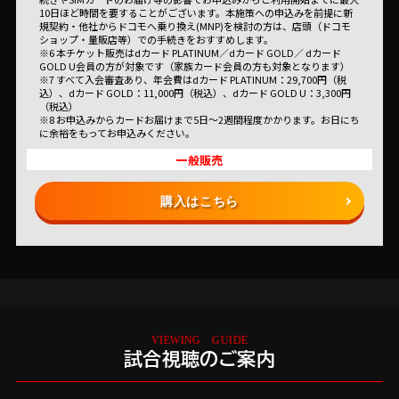
10日ほど時間を要することがございます。本施策への申込みを前提に新
規契約・他社からドコモへ乗り換え(MNP)を検討の方は、店頭（ドコモ
ショップ・量販店等）での手続きをおすすめします。
※6 本チケット販売はdカード PLATINUM／dカード GOLD／ dカード
GOLD U会員の方が対象です（家族カード会員の方も対象となります）
※7 すべて入会審査あり、年会費はdカード PLATINUM：29,700円（税
込）、dカード GOLD：11,000円（税込）、dカード GOLD U：3,300円
（税込）
※8 お申込みからカードお届けまで5日～2週間程度かかります。お日にち
に余裕をもってお申込みください。
一般販売
購入はこちら
試合視聴のご案内