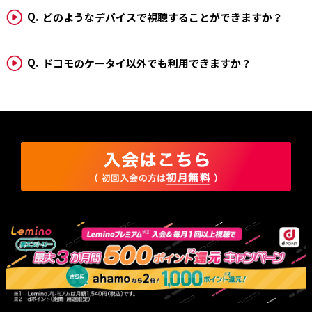
場いただけません。
どのようなデバイスで視聴することができますか？
・当日チケットを紛失された場合は、いかなる理由においても再発行・入場はで
きませんので、十分にご注意ください。
・お手持ちのチケットの座席以外での観戦を禁止いたします。
・必ずチケットに表示されている座席でご観覧をお願いいたします。座席の交換
ドコモのケータイ以外でも利用できますか？
は禁止となります。
・チケットは全席指定席となり、立見・空席での観戦は禁止となります。
・演出上、リングや舞台が見づらいお席となる場合がございます。お席の移動や
変更は承れませんのであらかじめご理解のほどお願いいたします。 なお、安
全上の理由によりお席の移動をお願いする場合がございますが、状況によって
後方のお席へのご案内となる場合がございます。ご理解のほどお願いいたしま
す。
・当日会場内外では、係員の指示に従ってください。係員の指示に従っていただ
けない場合は、その場でご退場いただく場合がございます。
・館内での動画撮影は禁止となります。望遠カメラをご使用の際は周囲のお客様
のご迷惑にならないようにご配慮ください。
・ビン、缶類の持ち込みは禁止となります。
・ご来場の際は、公共の交通機関をご利用ください。
・敷地内はトイレを含めすべて禁煙となります。会場付近のセブンイレブンでの
み喫煙可能です。指定喫煙場所以外での喫煙は近隣住民の方々のご迷惑になり
ますのでご遠慮ください。
・暴力団やこれに類する反社会的団体所属者およびこれらと密接な関係を有する
ものと判断した場合、入場をお断りする場合がございます。
転売対策について
・本チケットは特定興行入場券です。主催者の同意なく、有償で譲渡することは
禁止いたします。この入場券は、当選者の氏名および連絡先を確認した上でお
渡しいたします。
・当日、入場時の本人確認を行います。