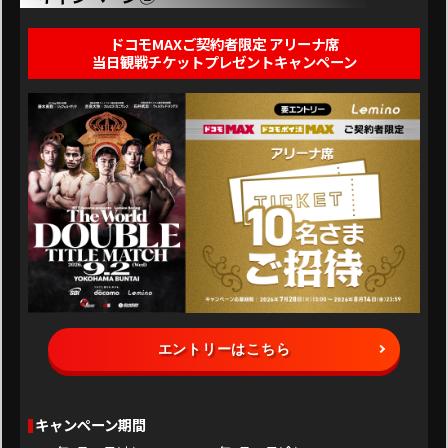
カニサレス & 石井武志 vs ウィルフレド・メンデス」大会公式ポスター / 20名
さま
ドコモMAXご契約者限定 アリーナ席
■応募期間
当日観戦チケットプレゼントキャンペーン
2026年7月28日(火) 13:00 ～ 2026年9月16日(水) 23:59
■応募条件
・日本国内にお住まいであること
・ Leminoプレミアム会員であること
※「Leminoプレミアム視聴用シリアルコード」「Leminoプレミアムプリペイ
ドカード」でご登録されている方は抽選対象外となります。
・2026年10月17(土) 0:00までLeminoプレミアム会員を継続されていること
※途中解約された場合は抽選対象外となります。
・応募期間中に対象コンテンツを視聴していること
＜対象コンテンツ＞
・NTTドコモ presents Lemino BOXING ダブル世界タイトルマッチ 吉良大弥
vs カルロス・カニサレス & 石井武志 vs ウィルフレド・メンデス
※配信期間：2026年9月2日(水) 15:00 ～ 2026年9月16日(水) 23:59
※応募されたdアカウントと同一のdアカウントでLeminoにログインしたう
えでご視聴ください。
■応募方法
エントリーはこちら
①Leminoプレミアムをご契約ください。
※すでにLeminoプレミアムをご契約中の方もご応募いただけます。
② キャンペーンの応募フォームより必要事項をご記入のうえ応募してください。
※ご応募はお一人さま1回までとなります。複数回応募された場合は最新の応募
キャンペーン期間
を有効といたします。