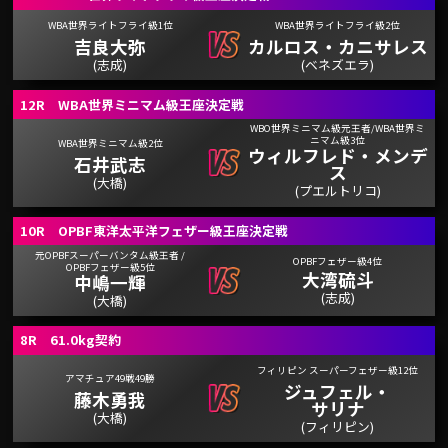
WBA世界ライトフライ級1位
WBA世界ライトフライ級2位
吉良大弥
カルロス・カニサレス
(志成)
(ベネズエラ)
12R WBA世界ミニマム級王座決定戦
WBO世界ミニマム級元王者/WBA世界ミ
ニマム級3位
WBA世界ミニマム級2位
ウィルフレド・メンデ
石井武志
ス
(大橋)
(プエルトリコ)
10R OPBF東洋太平洋フェザー級王座決定戦
元OPBFスーパーバンタム級王者 /
OPBFフェザー級4位
OPBFフェザー級5位
大湾硫斗
中嶋一輝
(志成)
(大橋)
8R 61.0kg契約
フィリピン スーパーフェザー級12位
アマチュア49戦49勝
ジュフェル・
藤木勇我
サリナ
(大橋)
(フィリピン)