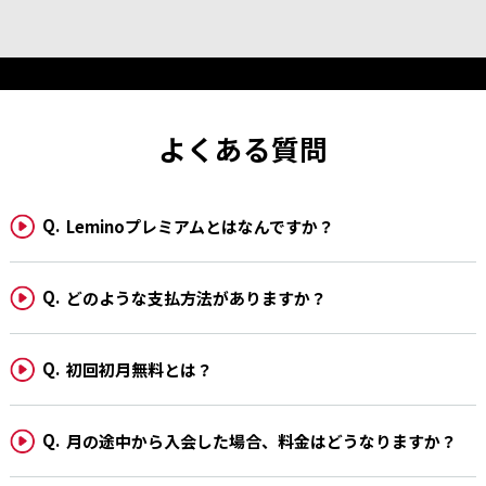
②本規約の変更が、応募者が本特典に応募した目的に反せず、かつ、変更の必要
性、変更後の内容の相当性そのほかの変更に係る事情に照らして合理的なもの
であるとき。
８．当社は、本特典の適切な運営を妨げる事由が生じた場合またはこれに類する
状況が生じた場合そのほか、本特典を継続し難い事由が生じた場合、いつでも
本特典を中止し、または延期することができるものといたします。
９．当社は、応募者が本特典に応募したこと、または当選したことに起因する損
害・不利益については責任を負いません。
よくある質問
10．ネットワーク環境の不具合やシステムメンテナンスなどにより特典のご応
募ができない場合であっても、当社は一切の責任を負いかねます。あらかじめ
ご了承ください。
11．応募者が本特典に応募するための費用（インターネット通信料など）はすべ
て応募者の負担になります。
Leminoプレミアムとはなんですか？
12．本特典に関し当社が損害賠償責任を負う場合であっても、その責任の範囲
は、当社に故意または重大な過失があるときを除き、通常生ずべき直接かつ現
実の損害（逸失利益を除きます）に限られるものとします。
13．応募者は、特典の運用について一切異議申立てを行わないものとします。
どのような支払方法がありますか？
14．やむを得ず公演自体が中止または延期となった場合、本特典のご応募・ご
当選は無効となります。また、出場選手の怪我や体調不良、天候不良など興行
主催者の都合により公演が中止または延期となった場合、当社は一切の責任を
負いかねます。
初回初月無料とは？
ご来場に際して
・開催会場ならびに、興行主、参加選手の所属ジムなどへのお問い合わせはご遠
慮ください。
・再入場は可能です。
月の途中から入会した場合、料金はどうなりますか？
・ご当選者以外の入場は認められません。
・当日チケットを持ちでない方はご入場いただけません。
・入場時にチケットをご提示いただけない場合は、いかなる理由においてもご入