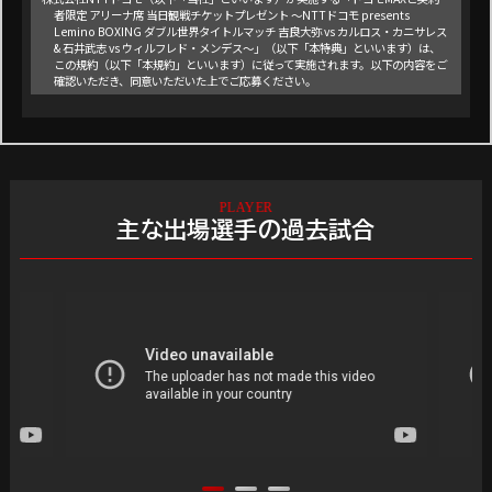
者限定 アリーナ席 当日観戦チケットプレゼント ～NTTドコモ presents
Lemino BOXING ダブル世界タイトルマッチ 吉良大弥 vs カルロス・カニサレス
& 石井武志 vs ウィルフレド・メンデス～」（以下「本特典」といいます）は、
この規約（以下「本規約」といいます）に従って実施されます。以下の内容をご
確認いただき、同意いただいた上でご応募ください。
■賞品内容・当選者数
アリーナ席 当日観戦チケット ～NTTドコモ presents Lemino BOXING ダブル
世界タイトルマッチ 吉良大弥 vs カルロス・カニサレス & 石井武志 vs ウィルフ
レド・メンデス～ / 10名さま
開催日時：2026年9月2日(水) 開場 14:00 / 開演 15:00（予定）
会場 ：【神奈川】横浜BUNTAI
主な出場選手の過去試合
※お一人につき1枚でのご応募になります。
※当日、現地にお越しいただける方のみご応募くださいますよう、お願い申し上
げます。
※チケットの受取方法は、当選通知メールにてご連絡いたします。
※転売行為は固く禁止しております。
※未成年の方は保護者の同意を得たうえでご応募ください。
※会場までの交通費、宿泊費などはご当選者さまの負担となります。
※番組や取材媒体等で、当選者の姿が映り込む可能性があることをあらかじめご
理解いただき、ご了承ください。映り込みによる肖像権やプライバシーに関す
る懸念がある場合、応募をご遠慮ください。
■応募期間
2026年7月28日(火) 13:00 ～ 2026年8月14日(金) 23:59
■応募条件
・日本国内にお住まいであること