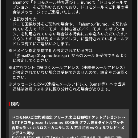
なお、当社は、応募者の個人情報の流出・漏えいの防止、そのほか個人情報の安
ahamoで「ドコモメール持ち運び」、irumoで「ドコモメールオ
全管理のために必要かつ適切な処置を講じるものとし、法令などに基づく正当な
プション」をご契約いただいており、ドコモメールをご利用の場
理由がある場合を除き、応募者の同意なしに目的外での利用および第三者（業務
合はメッセージRでご連絡いたします。
委託先を除く）への提供はいたしません。
・上記以外の方
■ その他
ドコモ回線以外をご契約の場合や、「ahamo／irumo」を契約さ
れている方で「ドコモメール持ち運び／ドコモメールオプショ
本キャンペーンは株式会社NTTドコモが独自に行うもので、米Appleとは一切関係
がありません。
ン」を利用されていない場合は本特典にお申込みいただいたdア
カウントの「連絡先メールアドレス」に登録されているメールア
ドレス宛てにご連絡いたします。
※ドメイン指定受信で拒否設定されている方は
「@mail2.apl01.spmode.ne.jp」からのメールを受信できるよう
に設定してください。
※dアカウントに紐づくメールアドレス（連絡先メールアドレス）
が設定されていない場合は受信できませんので、設定をご確認く
ださい。
※メッセージR以外の連絡先メールアドレス（Gmail等）への当選
連絡は迷惑フォルダに振り分けられる場合があります。
規約
ドコモMAXご契約者限定 アリーナ席 当日観戦チケットプレゼント ～
NTTドコモ presents Lemino BOXING ダブル世界タイトルマッチ
吉良大弥 vs カルロス・カニサレス & 石井武志 vs ウィルフレド・メ
ンデス～規約
株式会社NTTドコモ（以下「当社」といいます）が実施する「ドコモMAXご契約