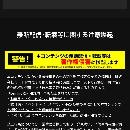
・応募期間終了翌日（2026年8月15日(土) 0:00）時点で「ドコモ MAX」または
「ドコモ ポイ活 MAX」をご契約中であること
■応募方法
①「ドコモ MAX」または「ドコモ ポイ活 MAX」をご契約ください。
※すでにご契約中の方もご応募いただけます。
②応募フォームより必要事項を記入のうえ応募してください。
無断配信・転載等に関する注意喚起
※ご応募はお一人さま1回までとなります。複数回応募された場合は最新の応募
を有効といたします。
■当選発表
当選された方には、2026年8月25日(火)頃より順次、本特典に応募されたdアカ
ウントに紐づくメールアドレス宛にご連絡いたします。
※都合により当選発表時期は前後する場合がございます。あらかじめご了承くだ
さい。
＜当選発表時の連絡方法について＞
本コンテンツにかかる著作権その他の知的財産権等の全ての権利は、株式
・ドコモ回線をご利用の方（ahamo／irumoをご契約の方を除く）
会社ＮＴＴドコモその他の権利者に帰属します。以下の行為は、著作権そ
メッセージRでご連絡いたします。
の他の権利侵害・不法行為等の違法行為に該当するものであり、
・ahamo/irumoをご利用の方
「Leminoご利用規約」でも禁止されています。
ahamoで「ドコモメール持ち運び」、irumoで「ドコモメールオプション」
をご契約いただいており、ドコモメールをご利用の場合はメッセージRでご連
・
動画サイトやSNS等への無断転載・共有
絡いたします。
・
飲食店・イベントスペース等で、不特定多数の者に対して本コンテンツ
・上記以外の方
を視聴させること（有償無償を問いません。）
ドコモ回線以外をご契約の場合や、「ahamo／irumo」を契約されている方
で「ドコモメール持ち運び／ドコモメールオプション」を利用されていない場
・その他、無断で本コンテンツを配信、転載、商用利用等すること
合は本特典にお申込みいただいたdアカウントの「連絡先メールアドレス」に
登録されているメールアドレス宛てにご連絡いたします。
禁止行為については、厳重に監視しており、発見次第、発信者情報開示請
※ドメイン指定受信で拒否設定されている方は
求、損害賠償・刑事告訴その他の法的措置を検討します。なお、著作権侵