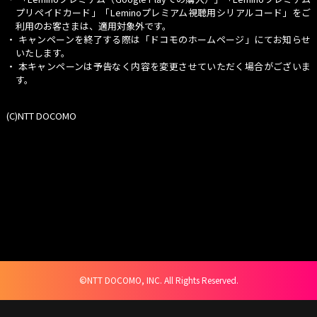
な理由がある場合を除き、応募者の同意なしに目的外での利用および第三者（業
プリペイドカード」「Leminoプレミアム視聴用シリアルコード」をご
務委託先を除く）への提供はいたしません。
利用のお客さまは、適用対象外です。
■その他
・ キャンペーンを終了する際は「ドコモのホームページ」にてお知らせ
本キャンペーンは株式会社NTTドコモが独自に行うもので、米Appleとは一切関係
いたします。
がありません。
・ 本キャンペーンは予告なく内容を変更させていただく場合がございま
す。
(C)NTT DOCOMO
©NTT DOCOMO, INC. All Rights Reserved.