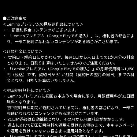
・いかなる理由があってもチケットに紐づく入場資格者ご本人（当選者本人）以
外はご入場いただけません。
・本人確認書類は有効期限内の原本（コピー不可）に限ります。
●ご注意事項
◎本人確認書類について
＜Leminoプレミアムの見放題作品について＞
・運転免許証
・パスポート
・ 一部個別課金コンテンツがございます。
・顔写真付き住民基本台帳カード（住基カード）
・
「Leminoプレミアム（Google Playでの購入）」
は、権利者の都合によ
・在留カードまたは外国人登録証明書
・特別永住者証明書
り、一部ご視聴になれないコンテンツがある場合がございます。
・身体障害者手帳
・個人番号カード／マイナンバーカード（通知カードは不可）
＜月額料金について＞
・顔写真付きクレジットカード
・顔写真付き学生証
・ 契約日・解約日にかかわらず、毎月1日から末日までの1か月分の料金
※個人番号カード（マイナンバーカード）を身分証明書として利用される際は、
となります。日割り計算はいたしませんのでご注意ください。
表面(写真のある方)のみをご提示下さい。
・
「Leminoプレミアム（Google Playでの購入）」
の月額使用料は1,650
・本人確認の際に本人確認書類をご用意いただけない場合、ご入場をお断りさせ
円（税込）です。契約日から1か月間（契約日の翌月の同日）までの料
ていただきます。その場合、チケット代金の返金、交通・宿泊費などの負担は
いたしません。
金となり、日割り計算はいたしません。
・入場後も会場内でお声がけして再度のご本人確認をさせていただく場合がござ
います。 ご来場のお客さまには、大変お手間をお掛けいたしますが、ご理解
＜初回初月無料について＞
とご協力を何卒よろしくお願い申し上げます。
・ Leminoプレミアムに初回お申込みの場合に限り、月額使用料が31日間
■応募者の情報の取扱い
無料となります。
当社は、本特典の運営に関連して取得した応募者の個人情報を、応募条件を満たし
初回初月無料期間が適用されている間は、権利者の都合により、一部ご
ていることの確認、応募者へのご連絡、抽選およびプレゼントの発送など、本特
視聴になれないコンテンツがある場合がございます。
典の運営に関する目的のために利用するほか、今後の商品開発・サービス向上お
・ 31日経過後は自動継続となり、その月から月額料金がかかります。
よび特典実施の検討の目的で、当該目的に必要な範囲に限り利用する場合があり
ます。
・ 過去にdTVで初回初月無料の適用を受けたお客さまで、本キャンペーン
なお、当社は、応募者の個人情報の流出・漏えいの防止、そのほか個人情報の
の適用を受けていないお客さまは適用対象となります。
安全管理のために必要かつ適切な処置を講じるものとし、法令などに基づく正当
・
「Leminoプレミアム（Google Playでの購入）」
「Leminoプレミアム