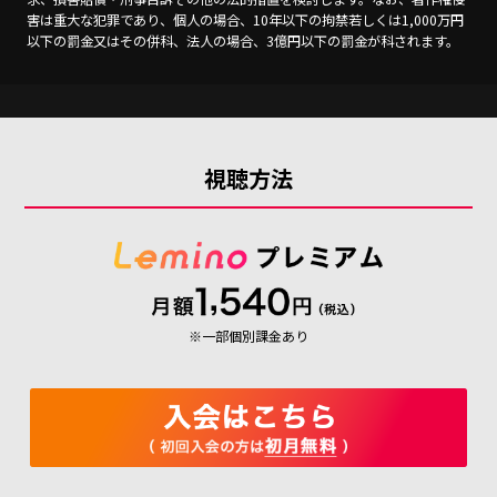
「@mail2.apl01.spmode.ne.jp」からのメールを受信できるように設定し
てください。
害は重大な犯罪であり、個人の場合、10年以下の拘禁若しくは1,000万円
※dアカウントに紐づくメールアドレス（連絡先メールアドレス）が設定されて
以下の罰金又はその併科、法人の場合、3億円以下の罰金が科されます。
いない場合は受信できませんので、設定をご確認ください。
※メッセージR以外の連絡先メールアドレス（Gmail等）への当選連絡は迷惑フ
ォルダに振り分けられる場合があります。
■注意事項（ご応募の前に必ずお読みください）
１．応募者が本規約に違反していることが判明した場合、および公序良俗に反す
るとNTTドコモ（以下、当社）が判断した場合、本特典への参加および当選
は無効となります。
視聴方法
２．本特典の応募は1回限り有効です。同一人物による複数回の応募がある場
合、最新の応募内容を抽選の対象といたします。また、複数アカウントを用い
た不正応募が発覚した場合、本特典の応募・当選が無効となる場合がございま
す。
３．本特典の応募条件を満たさなくなった場合、ご応募・当選が無効となる場合
がございます。
４．本特典と当社が同時期に実施するほかの特典との重複当選ができない場合が
あります。また、応募受付状況や抽選結果に関するお問い合わせにはお答えい
たしかねますので、あらかじめご了承ください。
５．「ドコモ MAX」または「ドコモ ポイ活 MAX」の契約を条件とした他の施策
※一部個別課金あり
に当選した場合、その施策のエントリー期間最終月の翌月から起算して1年以
内に開始される同様の抽選施策（本特典を含みます）には重複当選できない場
合があります。
６．当選された賞品の交換および第三者への当選権の譲渡・販売、リセール行為
は固く禁止いたします。
７．当社は、次に掲げる場合、あらかじめ本特典サイトに掲載するなど、当社が
適切と判断する方法により周知をすることにより、本規約の内容を変更するこ
とができるものとします。本規約が変更された場合、変更日以降は、当該変更
後の規約が、すべての応募者と当社との間で適用されるものとします。
①本規約の変更が、応募者の一般の利益に適合するとき。