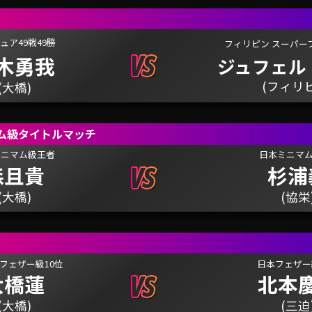
ュア49戦49勝
フィリピン スーパー
木勇我
ジュフェル
(フィリ
(大橋)
マム級タイトルマッチ
ミニマム級王者
日本ミニマム
森且貴
杉浦
(大橋)
(協栄
APフェザー級10位
日本フェザー
大橋蓮
北本
(大橋)
(三迫