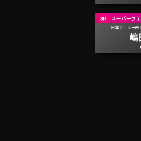
8R スーパーフ
日本フェザー級6
嶋