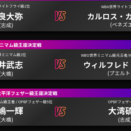
ライトフライ級1位
WBA世界ライト
良大弥
カルロス・
(ベネズ
(志成)
ミニマム級王座決定戦
界ミニマム級2位
WBO世界ミニマム級元王者/
井武志
ウィルフレド
(プエルト
(大橋)
洋太平洋フェザー級王座決定戦
ム級王者 /
OPBFフェザー級5位
OPBFフェザ
嶋一輝
大湾
(大橋)
(志成