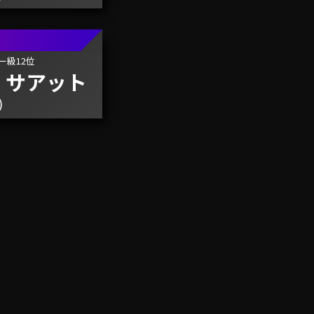
ー級12位
・
サアット
)