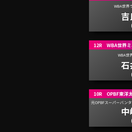
WBA世界
吉
12R WBA世界
WBA世
石
10R OPBF東
元OPBFスーパーバンタ
中