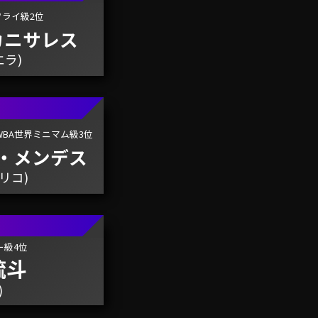
フライ級2位
カニサレス
エラ)
WBA世界ミニマム級3位
・メンデス
リコ)
ー級4位
硫斗
)