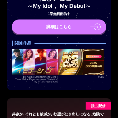
～My Idol， My Debut～
1話無料配信中
詳細はこちら
関連作品
【© Kakao Entertainment Corp.】
©SBS
【From KakaoPage webcomic ‘Imitation’
by ©Park Kyung-ran】
独占配信
共存か、それとも破滅か。欲望がむき出しになる、危険で