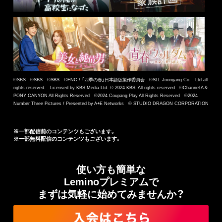
©SBS ©SBS ©SBS ©FNC / 「四季の春」日本語版製作委員会 ©SLL Joongang Co.，Ltd all
rights reserved. Licensed by KBS Media Ltd. © 2024 KBS. All rights reserved ©Channel A &
PONY CANYON All Rights Reserved ©2024 Coupang Play All Rights Reserved ©2024
Number Three Pictures / Presented by A+E Networks © STUDIO DRAGON CORPORATION
※一部配信前のコンテンツもございます。
※一部無料配信のコンテンツもございます。
使い方も簡単な
Leminoプレミアムで
まずは気軽に始めてみませんか？