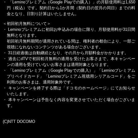
・
「Leminoプレミアム（Google Playでの購入）」
の月額使用料は1,650
円（税込）です。契約日から1か月間（契約日の翌月の同日）までの料
金となり、日割り計算はいたしません。
＜初回初月無料について＞
・ Leminoプレミアムに初回お申込みの場合に限り、月額使用料が31日間
無料となります。
初回初月無料期間が適用されている間は、権利者の都合により、一部ご
視聴になれないコンテンツがある場合がございます。
・ 31日経過後は自動継続となり、その月から月額料金がかかります。
・ 過去にdTVで初回初月無料の適用を受けたお客さまで、本キャンペー
ンの適用を受けていないお客さまは適用対象となります。
・
「Leminoプレミアム（Google Playでの購入）」
「Leminoプレミアム
プリペイドカード」「Leminoプレミアム視聴用シリアルコード」をご
利用のお客さまは、適用対象外です。
・ キャンペーンを終了する際は「ドコモのホームページ」にてお知らせ
いたします。
・ 本キャンペーンは予告なく内容を変更させていただく場合がございま
す。
(C)NTT DOCOMO