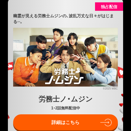
独占配信
幽霊が見える労務士ムジンの、波乱万丈な日々がはじま
る─。
©2025 MBC
労務士ノ・ムジン
1・2話無料配信中
詳細はこちら