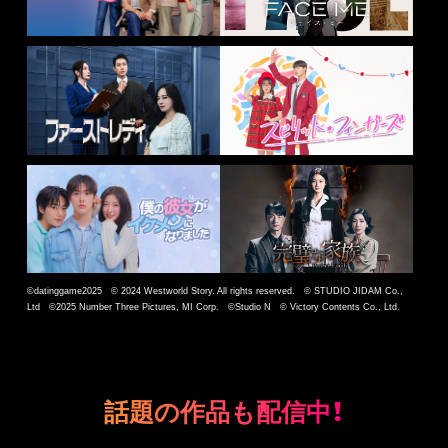
©datinggame2025 © 2024 Westworld Story. All rights reserved. © STUDIO JIDAM Co.,
Ltd ©2025 Number Three Pictures, MI Corp. ©Studio N © Victory Contents Co., Ltd.
話題の作品も配信中！