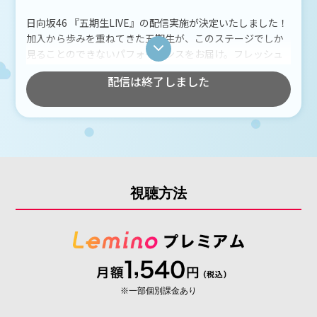
・チケット当選後には、同行者さまを含め、発券(ダウンロード)期日ま
でにチケプラへの顔写真の登録が必要となります。顔写真の登録が
日向坂46 『五期生LIVE』の配信実施が決定いたしました！
無い場合には、入場をお断りさせていただく場合もございます。予
めご了承ください。
加入から歩みを重ねてきた五期生が、このステージでしか
・お申込み後の氏名変更はお受けいたしません。チケットに印字され
見ることのできないパフォーマンスをお届け。フレッシュ
る氏名は、お申込み時の登録情報です。ご家族間、ご友人間であっ
な魅力と、一人ひとりの成長が詰まった特別なライブをぜ
ても譲渡は固くお断りいたします。
配信は終了しました
ひリアルタイムでご覧ください。
いかなる理由があろうとも、ご変更は受付いたしませんので、お申
込みの際はお間違い・ご入力漏れの無いようご注意ください。
・車イスでご来場のお客様は、チケット発券後、公演日３日前までに
必ずお問い合わせ先まで
【①名前②公演当日連絡の取れる番号③同行者の有無(氏名)④席種⑤座
席番号】をご連絡ください。
車椅子観覧エリアへご案内いたします。事前申請なしでご来場された
場合、スペースの確保が困難となり会場内へご案内出来ない可能性
がございます。
視聴方法
介助が必要な方のみお連れ様は1名さままで一緒にご覧いただけます
が、必ずチケットが必要となります。また状況によってお連れ様は
ご自身のお席でご観覧をお願いする場合がございます。
原則として車椅子での移動が必須、または障がい者手帳をお持ちの方
に限らせていただきますが、何らかの理由で車椅子観覧エリアの利
用をご希望される場合は一度お問合せください。
確認のため、障害者手帳等の証明書を拝見させていただく場合がござ
います。なお、ご案内する場所につきましては当日会場の状況によ
り決定しますので、事前のお伝えは出来かねます。
※一部個別課金あり
・ご入場いただけなかった場合でも、チケット代金等の返金は一切行
いませんので、ご注意ください。