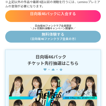
なお、同行者は会員でなくてもお申し込みいただけます。
※上記以外の作品や最新4話以前の視聴を行うには、Leminoプレミア
Leminoプレミアムにご入会がまだの方は
こちら
から
ムの登録が必要になります。
・チケット当選後には、発券（ダウンロード）期日までにチケプラへ
の顔写真の登録が必要となります。顔写真の登録が無い場合には、
日向坂46パックに入会する
入場をお断りさせていただきます。予めご了承ください。
■電子チケットは、お申込み時の携帯電話番号(携帯電話)で受け取りと
なります。
日向坂46ファンクラブ会員限定
＼3ヶ月無料体験キャンペーン開催中／
※同行者がいる場合は、同行者分は指定席お申込みの際にご登録頂き
ました同行者の携帯電話でのチケット受け取りとなります。
無料体験する
（日向坂46ファンクラブ会員の方）
・「Leminoスペシャルシート」エリアに車いす席をご用意すること
は、会場の安全確保や防災上の規定により出来ません。予めご了承
ください。
・アップグレードチケットの抽選に落選した場合、指定チケットでの
ご入場、ご観覧となります。
日向坂46パック
・アップグレードチケットをお持ちの方は、チケットトレードの対象
チケット先行抽選はこちら
外となります。あらかじめご了承ください。