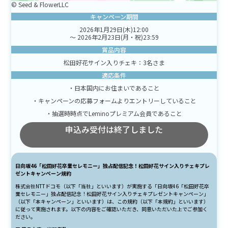
© Seed & FlowerLLC
キャンペーン期間
2026年1月29日(木)12:00
～ 2026年2月23日(月・祝)23:59
賞品内容
松田好花サイン入りチェキ：3名さま
適応条件
・日本国内にお住まいであること
・キャンペーンの応募フォームよりエントリーしていること
・抽選時時点でLeminoプレミアム会員であること
申込み受付は終了しました
日向坂46「松田好花卒業セレモニー」独占配信記念！松田好花サイン入りチェキプレ
ゼントキャンペーン規約
株式会社NTTドコモ（以下「当社」といいます）が実施する「日向坂46「松田好花卒
業セレモニー」独占配信記念！松田好花サイン入りチェキプレゼントキャンペーン」
（以下「本キャンペーン」といいます）は、この規約（以下「本規約」といいます）
に従って実施されます。以下の内容をご確認いただき、同意いただいた上でご参加く
ださい。