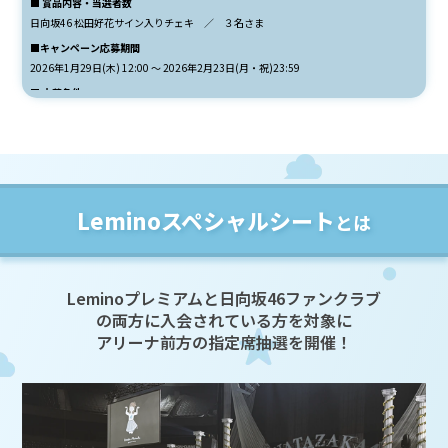
■ 賞品内容・当選者数
日向坂46 松田好花サイン入りチェキ ／ ３名さま
■キャンペーン応募期間
2026年1月29日(木) 12:00 ～ 2026年2月23日(月・祝)23:59
■ 応募条件
・日本国内にお住まいであること
・キャンペーン応募時点からキャンペーン終了翌日（2026年2月24日(火) 0:00）時
点でLeminoプレミアム会員であること
※ご応募はお一人さま1回までとなります。複数回応募された場合は最新の応募を有
効といたします
■ 応募方法
Leminoスペシャルシート
とは
① Lemino プレミアムをご契約ください。
※すでにLeminoプレミアムをご契約中の方もご応募いただけます。
②キャンペーンの応募フォームよりエントリーしてください。
■ 当選発表
Leminoプレミアムと日向坂46ファンクラブ
当選された方には、3月下旬頃にご応募時に入力いただいた住所宛てに賞品を発送い
の両方に入会されている方を対象に
たします。メール等でのご当選連絡は実施いたしません。あらかじめご了承くださ
い。【入力のご住所の不備】【長期ご不在】【転居による住所変更】等により賞品を
アリーナ前方の指定席抽選を開催！
お届けできない場合、当選が無効となる場合がございますのでご注意ください。
※都合により賞品の発送時期は前後する場合がございます。あらかじめご了承くださ
い。
■注意事項（ご応募の前に必ずお読みください）
１．応募者が本規約に違反していることが判明した場合、および公序良俗に反すると
NTTドコモ（以下、当社）が判断した場合、本キャンペーンへの参加および当選は