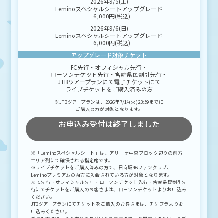
2026年9/5(土)
Leminoスペシャルシートアップグレード
6,000円(税込)
2026年9/6(日)
Leminoスペシャルシートアップグレード
6,000円(税込)
アップグレード対象チケット
FC先行・オフィシャル先行・
ローソンチケット先行・宮崎県民割引先行・
JTBツアープランにて電子チケットにて
ライブチケットをご購入済みの方
※JTBツアープランは、2026年7/14(火)23:59までに
ご購入の方が対象となります。
お申込み受付は終了しました
※「Leminoスペシャルシート」は、アリーナ中央ブロック辺りの前方
エリア列にて確保される指定席です。
※ライブチケットをご購入済みの方で、日向坂46ファンクラブ、
Leminoプレミアムの両方に入会されている方が対象となります。
※FC先行・オフィシャル先行・ローソンチケット先行・宮崎県民割引先
行にてチケットをご購入のお客さまは、ローソンチケットよりお申込み
ください。
JTBツアープランにてチケットをご購入のお客さまは、チケプラよりお
申込みください。