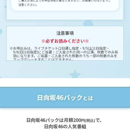
ご購入方法によりお申込み先が異なりますので、お間違いのないようご
注意ください。
注意事項
※必ずお読みください※
※お申込みは、ライブチケット(2日通し指定・9/5(土)1日指定・
9/6(日)1日指定)にご当選・ご入金された同一の公演、枚数でのみ有
効になります。ご当選・ご入金された枚数のうち一部の枚数のみを
アップグレードすることはできません。
2日通し指定をご購入の方は、両日お申し込みが可能です。
※お申込者さまの情報は、ライブチケットにご当選・ご入金されたも
のと同じ内容でのお申込みが必要です。
お申込者・同行者のお名前・メールアドレス・携帯電話番号・Plus
member IDを変更されたり、異なる情報を登録された場合は、無効
になりますのでご注意ください。
※お支払い方法は、クレジットカード決済のみとなります。予めご了
日向坂46パック
承ください。
とは
・本公演は「チケット不正転売禁止法」の対象公演です。
・オークションサイト・金券ショップ・個人間での売買で購入された
チケットは、その有効性を一切保障いたしません。チケットの譲
渡・転売は固くお断りします。
日向坂46パックは月額200
で、
円(税込)
・入場時ご来場者全員の身分証確認を実施させていただきます。本人
日向坂46の人気番組
確認ができない場合には入場をお断りさせていただきます。チケッ