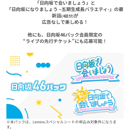
トのご購入者さま、お連れさまご本人は、お名前を確認できる証明
「日向坂で会いましょう」と
書をご持参下さい。
「日向坂になりましょう –五期生成長バラエティ-」の最
・顔写真付き電子チケットでご入場の場合は、電子チケットの提示で
新話
が
本人確認をさせていただきますが、身分証の提示をお願いする場合
(4話分)
もございます。また、電子チケットに顔写真の登録が無い場合に
広告なしで楽しめる！
は、入場をお断りさせていただきます。予めご了承ください。
※3歳以上有料となります。ただし座席が必要な場合は2歳以下でも、1
名につき1枚のチケットが必要です。
他にも、日向坂46パック会員限定の
また、2歳以下のお子さまで座席が不要な場合、保護者1名につきお
“ライブの先行チケット”にも応募可能！
子さま1名のみ膝上で鑑賞可能です。
・全てのお客さまの手荷物検査・金属探知による検査を行います。
・客席を含む会場内の映像・写真が公開されることがあります。
・ご入場いただけなかった場合でも、チケット代金等の返金は一切行
いませんので、ご注意ください。
・公演中止・延期の場合を除き、個人的な体調不良などお客さまのご
事情による払い戻しはできませんのでご了承ください。
・視聴環境を理由にした、ご購入後の返金、座席の振り替えはできま
せん。
・ご購入されたチケットは、理由の如何を問わず、取替・変更・キャ
ンセルはお受けできません。
・出演者は予告なく変更になる場合がございますので、予めご了承く
ださい。
■Leminoスペシャルシートアップグレードに関して
※本パックは、Leminoスペシャルシートの申込み対象外になりま
※お申込みは、チケット購入者ご本人がファンクラブ、Leminoプレミ
す。
アムの両方の会員である場合に限り対象となります。