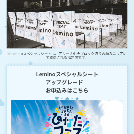
無効となります。
２．本キャンペーンの応募は1回限り有効です。同一人物による複数回の応募がある
場合、最新の応募内容を抽選の対象といたします。また、複数アカウントを用いた
不正応募が発覚した場合、本キャンペーンの応募・当選が無効となる場合がござい
ますのでご注意ください。
３．本キャンペーンの応募条件を満たさなくなった場合、ご応募・当選が無効となる
場合がございますのでご注意ください。
４．本キャンペーンと当社が同時期に実施する他のキャンペーンとの重複当選ができ
ない場合があります。
また、応募受付状況や抽選結果に関するお問合せにはお答えいたしかねますので、
あらかじめご了承ください。
※Leminoスペシャルシートは、アリーナ中央ブロック辺りの前方エリアに
５．当選された賞品の交換および第三者への当選権の譲渡・販売は固く禁止いたしま
て確保される指定席です。
す。
６．賞品のお届けは日本国内のみに限ります。
７．当社は、次に掲げる場合、あらかじめ本キャンペーンサイトに掲載するなど、当
Leminoスペシャルシート
社が適切と判断する方法により周知をすることにより、本規約の内容を変更するこ
とができるものとします。本規約が変更された場合、変更日以降は、当該変更後の
アップグレード
規約が、すべての応募者と当社との間で適用されるものとします。
お申込みはこちら
①本規約の変更が、応募者の一般の利益に適合するとき。
②本規約の変更が、応募者が本キャンペーンに応募した目的に反せず、かつ、変更の
必要性、変更後の内容の相当性その他の変更に係る事情に照らして合理的なもので
あるとき。
８．当社は、本キャンペーンの適切な運営を妨げる事由が生じた場合またはこれに類
する状況が生じた場合その他、本キャンペーンを継続し難い事由が生じた場合、い
つでも本キャンペーンを中止し、または延期することができるものといたします。
９．当社は、応募者が本キャンペーンに応募したこと、または当選したことに起因す
る損害・不利益については責任を負いません。
１０．ネットワーク環境の不具合やシステムメンテナンス等によりキャンペーンのご