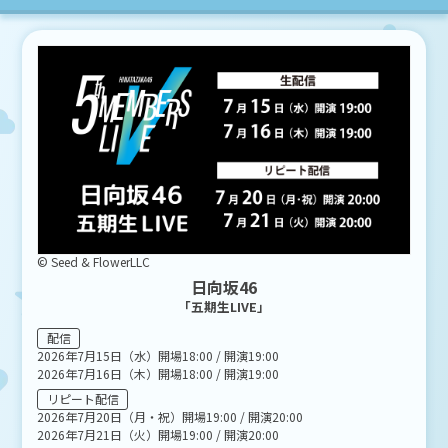
・ご購入されたチケットは、理由の如何を問わず、取替・変更・キャ
ンセルはお受けできません。
■Lemino日向坂46パック先行申込に関して
・お申込みは、ファンクラブ、Lemino日向坂46パックの両方の会員で
ある方が対象です。
・ファンクラブの、「MY PAGE」のプロフィール登録が全て完了して
いる必要がございます。
・チケットのお申込みの際は、「日向坂46ファンクラブ」でご登録の
お名前・メールアドレス・携帯電話番号にて必ずお申込みくださ
い。
・お申込みの制限枚数は、各日2枚です。
・チケットは、すべてスマートフォン電子チケットでの受取になりま
す。
・チケットには、お申込み者、同行者のお名前が印字されます。お申
© Seed & FlowerLLC
込みの際は、来場者のお名前にて必ずお申込みください。
日向坂46
・お申込み時、お申込み者のお名前、メールアドレス、携帯電話番
「五期生LIVE」
号、Plus member IDと、同行者さまのお名前、携帯電話番号、Plus
member IDもご登録いただきます。2枚申し込まれる場合には、予め
同行者さまのお名前と携帯電話番号、Plus member IDを必ずご準備
配信
ください。(同行者さまがファンクラブ会員である必要はありませ
2026年7月15日（水）開場18:00 / 開演19:00
ん。)
2026年7月16日（木）開場18:00 / 開演19:00
・同行者さまがスマートフォンをお持ちでない場合、同行者の携帯電
話番号欄には「09099999999」とご入力ください。Plus member ID
リピート配信
がない場合は、Plus member IDを作成してからお申込みをお願いい
2026年7月20日（月・祝）開場19:00 / 開演20:00
たします。チケットは、お申込み者のスマートフォンに同行者分の
2026年7月21日（火）開場19:00 / 開演20:00
チケットも表示されますので、必ず同時にご入場ください。