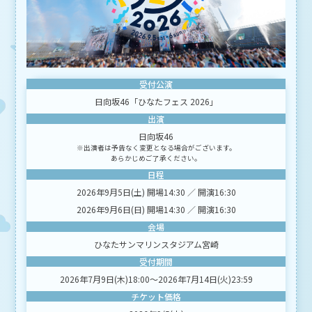
応募ができない場合であっても、当社は一切の責任を負いかねます。あらかじめご
了承ください。
１１．応募者が本キャンペーンに応募するための費用（インターネット通信料等）は
全て応募者の負担になります。
１２．本キャンペーンに関し当社が損害賠償責任を負う場合であっても、その責任の
範囲は、当社に故意または重大な過失があるときを除き、通常生ずべき直接かつ現
実の損害（逸失利益を除きます）に限られるものとします。
受付公演
１３．応募者は、キャンペーンの運用について一切異議申立てを行わないものとしま
す。
日向坂46「ひなたフェス 2026」
■ 応募者の情報の取扱い
出演
当社は、本キャンペーンの運営に関連して取得した応募者の個人情報を、応募条件を
日向坂46
満たしていることの確認、応募者へのご連絡、抽選およびプレゼントの発送等、本キ
※出演者は予告なく変更となる場合がございます。
ャンペーンの運営に関する目的のために利用するほか、今後の商品開発・サービス向
あらかじめご了承ください。
上およびキャンペーン実施の検討の目的で、当該目的に必要な範囲に限り利用する場
合があります。なお、当社は、応募者の個人情報の流出・漏えいの防止、その他個人
日程
情報の安全管理のために必要かつ適切な処置を講じるものとし、法令等に基づく正当
2026年9月5日(土) 開場14:30 ／ 開演16:30
な理由がある場合を除き、応募者の同意なしに目的外での利用および第三者（業務委
託先を除く）への提供はいたしません。
2026年9月6日(日) 開場14:30 ／ 開演16:30
■ その他
会場
本キャンペーンは株式会社NTTドコモが独自に行うもので、米Appleとは一切関係が
ひなたサンマリンスタジアム宮崎
ありません。
受付期間
2026年7月9日(木)18:00〜2026年7月14日(火)23:59
チケット価格