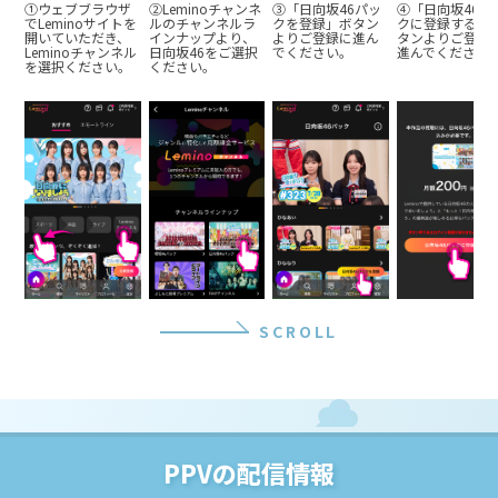
①ウェブブラウザ
②Leminoチャンネ
③「日向坂46パッ
④「日向坂46パ
名につき1枚のチケットが必要です。また、2歳以下のお子さまで座
でLeminoサイトを
ルのチャンネルラ
クを登録」ボタン
クに登録する」
席が不要な場合、保護者1名につきお子さま1名のみ膝上で鑑賞可能
開いていただき、
インナップより、
よりご登録に進ん
タンよりご登録
です。
Leminoチャンネル
日向坂46をご選択
でください。
進んでください
を選択ください。
・親子席は3歳～小学生（12歳）以下のお子さまとその保護者が対象と
ください。
なります。
・入場時にご来場者全員の身分証確認を実施させていただきます。本
人確認ができない場合には、理由の如何を問わず入場をお断りさせ
ていただきます。
・顔写真付き電子チケットでご入場の場合は、電子チケットの提示で
本人確認をさせていただきますが、身分証の提示をお願いする場合
もございます。また、電子チケットに顔写真の登録が無い場合に
は、入場をお断りさせていただきます。予めご了承ください。
・本公演は「チケット不正転売禁止法」の対象公演です。
・オークションサイト・金券ショップ・個人間での売買で購入された
チケットは、その有効性を一切保障いたしません。チケットの譲
渡・転売は固くお断りします。
・ぴあアリーナMMの3・4階席1列⽬は着席指定となります。
SCROLL
・全てのお客さまの手荷物検査・金属探知による検査を行います。
・客席を含む会場内の映像・写真が公開されることがあります。
・お席によっては演出の⼀部が⾒えない、または⾒えにくい場合がご
ざいます。予めご了承ください。
・視聴環境を理由にした、ご購入後の返金、座席の振り替えはできま
せん。
PPVの配信情報
・複数枚購入の場合、連番でのお席のご用意ができない場合もござい
ます。