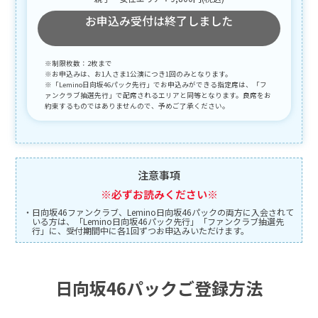
お申込み受付は終了しました
※制限枚数：2枚まで
※お申込みは、お1人さま1公演につき1回のみとなります。
※「Lemino日向坂46パック先行」でお申込みができる指定席は、「フ
ァンクラブ抽選先行」で配席されるエリアと同等となります。良席をお
約束するものではありませんので、予めご了承ください。
注意事項
※必ずお読みください※
・日向坂46ファンクラブ、Lemino日向坂46パックの両方に入会されて
いる方は、「Lemino日向坂46パック先行」「ファンクラブ抽選先
行」に、受付期間中に各1回ずつお申込みいただけます。
・日向坂46ファンクラブ、Leminoプレミアム、Lemino日向坂46パッ
クの3つに入会されている方は、「Leminoスペシャルシート先行」
「Lemino日向坂46パック先行」「ファンクラブ抽選先行」に、受付
期間中に各1回ずつお申込みいただけます。
日向坂46パックご登録方法
・日向坂46ファンクラブのみ入会されている方は、「ファンクラブ抽
選先行」に、受付期間中に1回お申込みいただけます。
・3歳以上有料となります。ただし座席が必要な場合は2歳以下でも、1