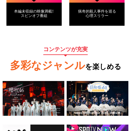
本編未収録の映像満載！
猟奇的殺人事件を巡る
スピンオフ番組
心理スリラー
コンテンツが充実
多彩なジャンル
を楽しめる