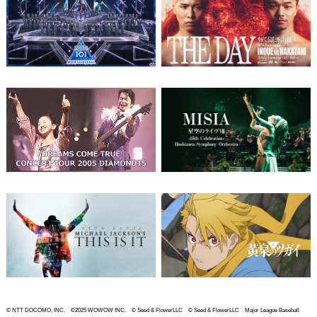
© NTT DOCOMO, INC. ©2025 WOWOW INC. © Seed & FlowerLLC © Seed & FlowerLLC Major League Baseball