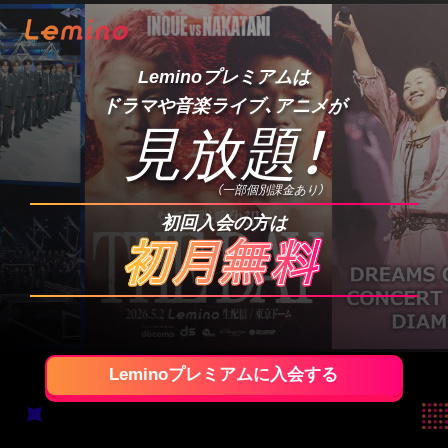
Leminoプレミアムは
ドラマや音楽ライブ、アニメが
見放題
！
（一部個別課金あり）
初回入会の方は
Leminoプレミアムに入会する