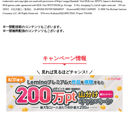
trademarks and copyrights are used with permission of Major League Baseball. Visit MLB.com SPOTV Japan is distributing
MLB games under agreement with MLB. Visit SPOTVNOW.jp. ©imago © SLL Joongang Co.,Ltd all rights reserved. ©From
ZERO ©北方謙三／集英社 ©LAPONE ENTERTAINMENT ©Lemino/SECOND CAREER © 2009 The Michael Jackson
Company, LLC. All Rights Reserved. ©Hiromu Arakawa/SQUARE ENIX, Project TSUGAI
※一部配信前のコンテンツもございます。
※一部無料配信のコンテンツもございます。
キャンペーン情報
＼ 見れば見るほどチャンス！ ／