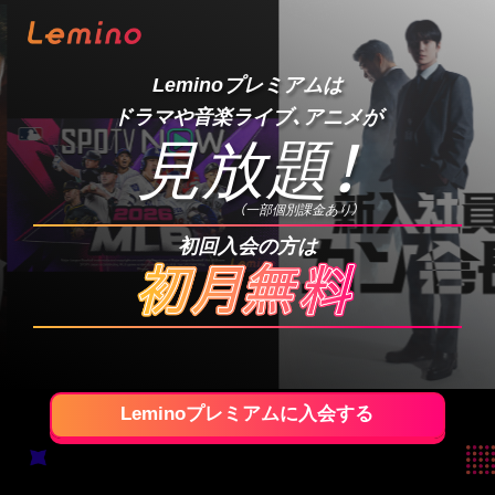
Leminoプレミアムは
ドラマや音楽ライブ、アニメが
見放題
！
（一部個別課金あり）
初回入会の方は
Leminoプレミアムに入会する