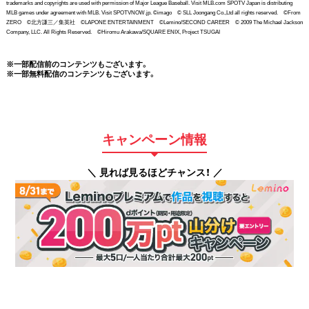
trademarks and copyrights are used with permission of Major League Baseball. Visit MLB.com SPOTV Japan is distributing
MLB games under agreement with MLB. Visit SPOTVNOW.jp. ©imago © SLL Joongang Co.,Ltd all rights reserved. ©From
ZERO ©北方謙三／集英社 ©LAPONE ENTERTAINMENT ©Lemino/SECOND CAREER © 2009 The Michael Jackson
Company, LLC. All Rights Reserved. ©Hiromu Arakawa/SQUARE ENIX, Project TSUGAI
※一部配信前のコンテンツもございます。
※一部無料配信のコンテンツもございます。
キャンペーン情報
＼ 見れば見るほどチャンス！ ／