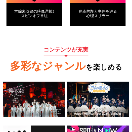
本編未収録の映像満載！
猟奇的殺人事件を巡る
スピンオフ番組
心理スリラー
コンテンツが充実
多彩なジャンル
を楽しめる