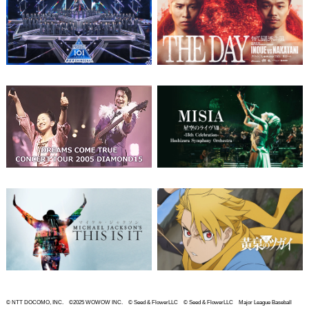
© NTT DOCOMO, INC. ©2025 WOWOW INC. © Seed & FlowerLLC © Seed & FlowerLLC Major League Baseball