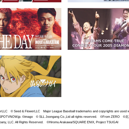
Seed & FlowerLLC Major League Baseball trademarks and copyrights are used with 
LB. Visit SPOTVNOW.jp. ©imago © SLL Joongang Co.,Ltd all rights reserved. ©
y, LLC. All Rights Reserved. ©Hiromu Arakawa/SQUARE ENIX, Project TSUGAI