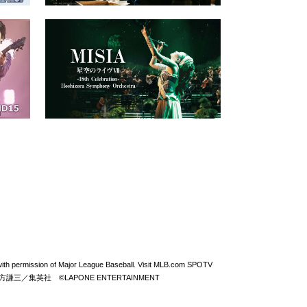
permission of Major League Baseball. Visit MLB.com SPOTV
From ZERO ©北方謙三／集英社 ©LAPONE ENTERTAINMENT