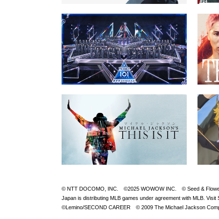
© NTT DOCOMO, INC. ©2025 WOWOW INC. © Seed & FlowerLLC © 
Japan is distributing MLB games under agreement with M
©Lemino/SECOND CAREER © 2009 The Michael Jackson Compan