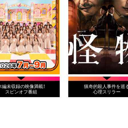
本編未収録の映像満載！
猟奇的殺人事件を巡
スピンオフ番組
心理スリラー