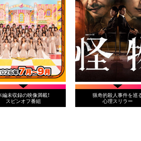
本編未収録の映像満載！
猟奇的殺人事件を巡
スピンオフ番組
心理スリラー