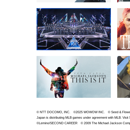
© NTT DOCOMO, INC. ©2025 WOWOW INC. © Seed & FlowerLLC © 
Japan is distributing MLB games under agreement with M
©Lemino/SECOND CAREER © 2009 The Michael Jackson Compan