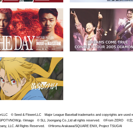
Seed & FlowerLLC Major League Baseball trademarks and copyrights are used with 
LB. Visit SPOTVNOW.jp. ©imago © SLL Joongang Co.,Ltd all rights reserved. ©
y, LLC. All Rights Reserved. ©Hiromu Arakawa/SQUARE ENIX, Project TSUGAI