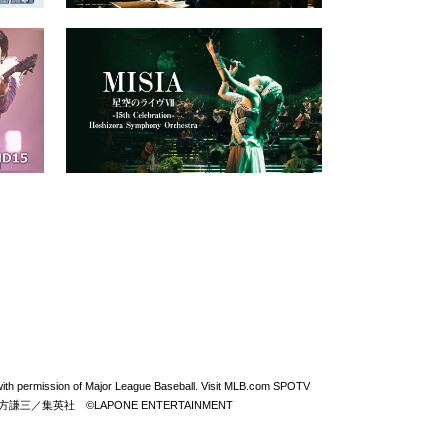
permission of Major League Baseball. Visit MLB.com SPOTV
From ZERO ©北方謙三／集英社 ©LAPONE ENTERTAINMENT