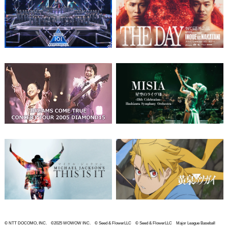
© NTT DOCOMO, INC. ©2025 WOWOW INC. © Seed & FlowerLLC © Seed & FlowerLLC Major League Baseball