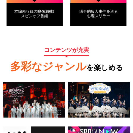
本編未収録の映像満載！
猟奇的殺人事件を巡る
スピンオフ番組
心理スリラー
コンテンツが充実
多彩なジャンル
を楽しめる