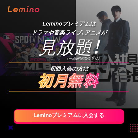
Leminoプレミアムは
ドラマや音楽ライブ、アニメが
見放題
！
（一部個別課金あり）
初回入会の方は
Leminoプレミアムに入会する