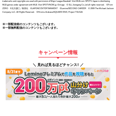
trademarks and copyrights are used with permission of Major League Baseball. Visit MLB.com SPOTV Japan is distributing
MLB games under agreement with MLB. Visit SPOTVNOW.jp. ©imago © SLL Joongang Co.,Ltd all rights reserved. ©From
ZERO ©北方謙三／集英社 ©LAPONE ENTERTAINMENT ©Lemino/SECOND CAREER © 2009 The Michael Jackson
Company, LLC. All Rights Reserved. ©Hiromu Arakawa/SQUARE ENIX, Project TSUGAI
※一部配信前のコンテンツもございます。
※一部無料配信のコンテンツもございます。
キャンペーン情報
＼ 見れば見るほどチャンス！ ／