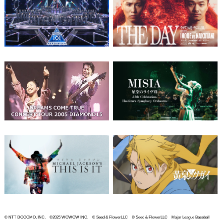
© NTT DOCOMO, INC. ©2025 WOWOW INC. © Seed & FlowerLLC © Seed & FlowerLLC Major League Baseball