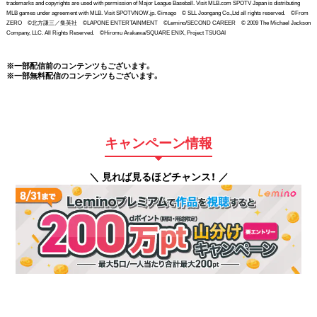
trademarks and copyrights are used with permission of Major League Baseball. Visit MLB.com SPOTV Japan is distributing
MLB games under agreement with MLB. Visit SPOTVNOW.jp. ©imago © SLL Joongang Co.,Ltd all rights reserved. ©From
ZERO ©北方謙三／集英社 ©LAPONE ENTERTAINMENT ©Lemino/SECOND CAREER © 2009 The Michael Jackson
Company, LLC. All Rights Reserved. ©Hiromu Arakawa/SQUARE ENIX, Project TSUGAI
※一部配信前のコンテンツもございます。
※一部無料配信のコンテンツもございます。
キャンペーン情報
＼ 見れば見るほどチャンス！ ／