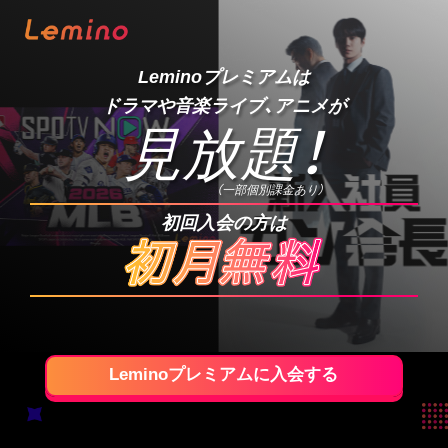
Leminoプレミアムは
ドラマや音楽ライブ、アニメが
見放題
！
（一部個別課金あり）
初回入会の方は
Leminoプレミアムに入会する