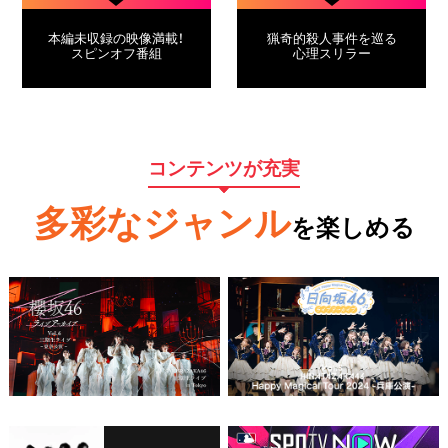
本編未収録の映像満載！
猟奇的殺人事件を巡る
スピンオフ番組
心理スリラー
コンテンツが充実
多彩なジャンル
を楽しめる