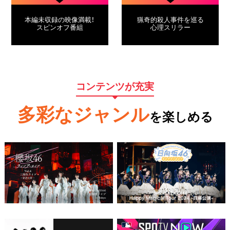
本編未収録の映像満載！
猟奇的殺人事件を巡る
スピンオフ番組
心理スリラー
コンテンツが充実
多彩なジャンル
を楽しめる