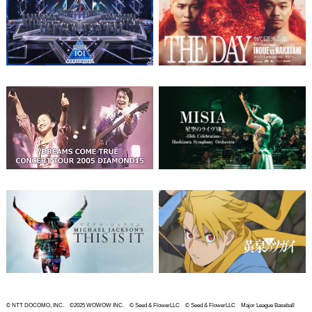
© NTT DOCOMO, INC. ©2025 WOWOW INC. © Seed & FlowerLLC © Seed & FlowerLLC Major League Baseball