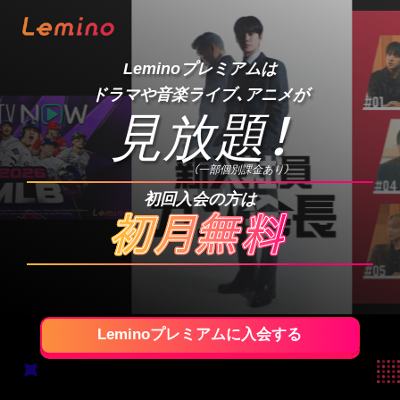
Leminoプレミアムは
ドラマや音楽ライブ、アニメが
見放題
！
（一部個別課金あり）
初回入会の方は
Leminoプレミアムに入会する