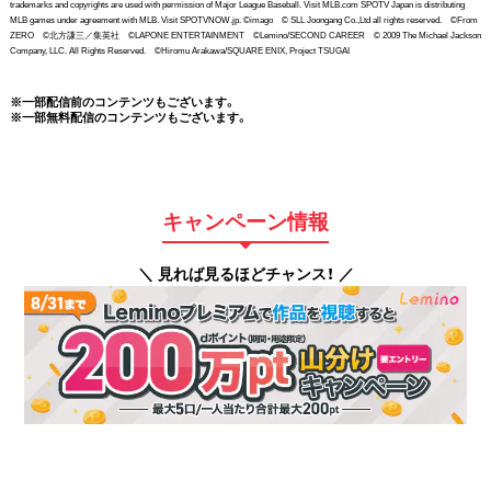
trademarks and copyrights are used with permission of Major League Baseball. Visit MLB.com SPOTV Japan is distributing
MLB games under agreement with MLB. Visit SPOTVNOW.jp. ©imago © SLL Joongang Co.,Ltd all rights reserved. ©From
ZERO ©北方謙三／集英社 ©LAPONE ENTERTAINMENT ©Lemino/SECOND CAREER © 2009 The Michael Jackson
Company, LLC. All Rights Reserved. ©Hiromu Arakawa/SQUARE ENIX, Project TSUGAI
※一部配信前のコンテンツもございます。
※一部無料配信のコンテンツもございます。
キャンペーン情報
＼ 見れば見るほどチャンス！ ／