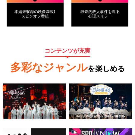
本編未収録の映像満載！
猟奇的殺人事件を巡る
スピンオフ番組
心理スリラー
コンテンツが充実
多彩なジャンル
を楽しめる