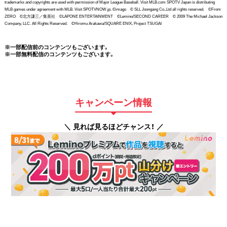
trademarks and copyrights are used with permission of Major League Baseball. Visit MLB.com SPOTV Japan is distributing
MLB games under agreement with MLB. Visit SPOTVNOW.jp. ©imago © SLL Joongang Co.,Ltd all rights reserved. ©From
ZERO ©北方謙三／集英社 ©LAPONE ENTERTAINMENT ©Lemino/SECOND CAREER © 2009 The Michael Jackson
Company, LLC. All Rights Reserved. ©Hiromu Arakawa/SQUARE ENIX, Project TSUGAI
※一部配信前のコンテンツもございます。
※一部無料配信のコンテンツもございます。
キャンペーン情報
＼ 見れば見るほどチャンス！ ／