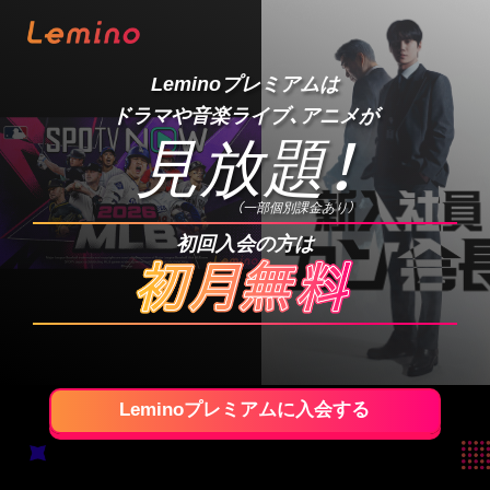
Leminoプレミアムは
ドラマや音楽ライブ、アニメが
見放題
！
（一部個別課金あり）
初回入会の方は
Leminoプレミアムに入会する