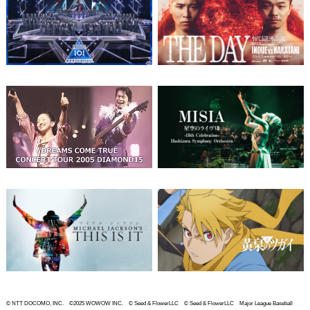
© NTT DOCOMO, INC. ©2025 WOWOW INC. © Seed & FlowerLLC © Seed & FlowerLLC Major League Baseball