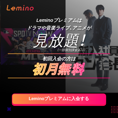
Leminoプレミアムは
ドラマや音楽ライブ、アニメが
見放題
！
（一部個別課金あり）
初回入会の方は
Leminoプレミアムに入会する