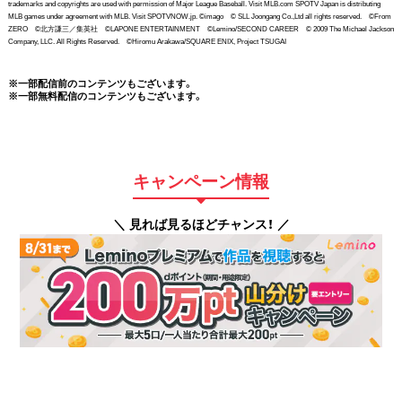
trademarks and copyrights are used with permission of Major League Baseball. Visit MLB.com SPOTV Japan is distributing
MLB games under agreement with MLB. Visit SPOTVNOW.jp. ©imago © SLL Joongang Co.,Ltd all rights reserved. ©From
ZERO ©北方謙三／集英社 ©LAPONE ENTERTAINMENT ©Lemino/SECOND CAREER © 2009 The Michael Jackson
Company, LLC. All Rights Reserved. ©Hiromu Arakawa/SQUARE ENIX, Project TSUGAI
※一部配信前のコンテンツもございます。
※一部無料配信のコンテンツもございます。
キャンペーン情報
＼ 見れば見るほどチャンス！ ／