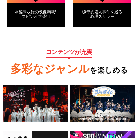
本編未収録の映像満載！
猟奇的殺人事件を巡る
スピンオフ番組
心理スリラー
コンテンツが充実
多彩なジャンル
を楽しめる