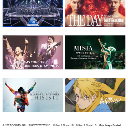
© NTT DOCOMO, INC. ©2025 WOWOW INC. © Seed & FlowerLLC © Seed & FlowerLLC Major League Baseball