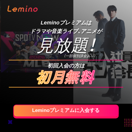
Leminoプレミアムは
ドラマや音楽ライブ、アニメが
見放題
！
（一部個別課金あり）
初回入会の方は
Leminoプレミアムに入会する