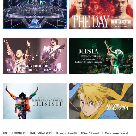
© NTT DOCOMO, INC. ©2025 WOWOW INC. © Seed & FlowerLLC © Seed & FlowerLLC Major League Baseball