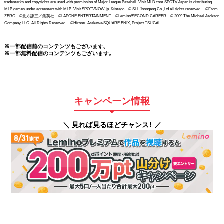
trademarks and copyrights are used with permission of Major League Baseball. Visit MLB.com SPOTV Japan is distributing
MLB games under agreement with MLB. Visit SPOTVNOW.jp. ©imago © SLL Joongang Co.,Ltd all rights reserved. ©From
ZERO ©北方謙三／集英社 ©LAPONE ENTERTAINMENT ©Lemino/SECOND CAREER © 2009 The Michael Jackson
Company, LLC. All Rights Reserved. ©Hiromu Arakawa/SQUARE ENIX, Project TSUGAI
※一部配信前のコンテンツもございます。
※一部無料配信のコンテンツもございます。
キャンペーン情報
＼ 見れば見るほどチャンス！ ／