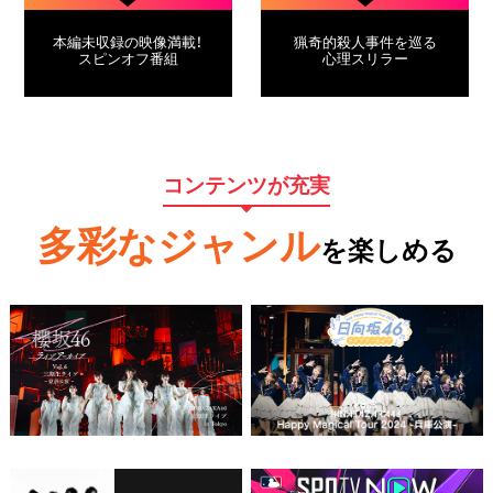
本編未収録の映像満載！
猟奇的殺人事件を巡る
スピンオフ番組
心理スリラー
コンテンツが充実
多彩なジャンル
を楽しめる