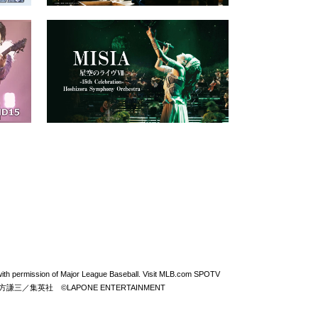
permission of Major League Baseball. Visit MLB.com SPOTV
From ZERO ©北方謙三／集英社 ©LAPONE ENTERTAINMENT