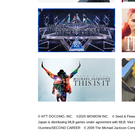
© NTT DOCOMO, INC. ©2025 WOWOW INC. © Seed & FlowerLLC © 
Japan is distributing MLB games under agreement with M
©Lemino/SECOND CAREER © 2009 The Michael Jackson Compan