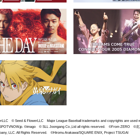
Seed & FlowerLLC Major League Baseball trademarks and copyrights are used with 
LB. Visit SPOTVNOW.jp. ©imago © SLL Joongang Co.,Ltd all rights reserved. ©
y, LLC. All Rights Reserved. ©Hiromu Arakawa/SQUARE ENIX, Project TSUGAI