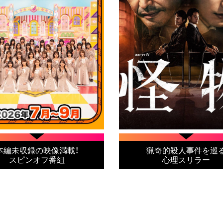
本編未収録の映像満載！
猟奇的殺人事件を巡
スピンオフ番組
心理スリラー