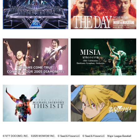
© NTT DOCOMO, INC. ©2025 WOWOW INC. © Seed & FlowerLLC © Seed & FlowerLLC Major League Baseball