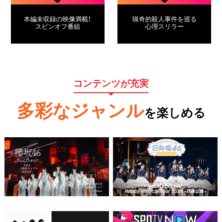
本編未収録の映像満載！
猟奇的殺人事件を巡る
スピンオフ番組
心理スリラー
コンテンツが充実
多彩なジャンル
を楽しめる