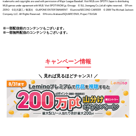
trademarks and copyrights are used with permission of Major League Baseball. Visit MLB.com SPOTV Japan is distributing
MLB games under agreement with MLB. Visit SPOTVNOW.jp. ©imago © SLL Joongang Co.,Ltd all rights reserved. ©From
ZERO ©北方謙三／集英社 ©LAPONE ENTERTAINMENT ©Lemino/SECOND CAREER © 2009 The Michael Jackson
Company, LLC. All Rights Reserved. ©Hiromu Arakawa/SQUARE ENIX, Project TSUGAI
※一部配信前のコンテンツもございます。
※一部無料配信のコンテンツもございます。
キャンペーン情報
＼ 見れば見るほどチャンス！ ／