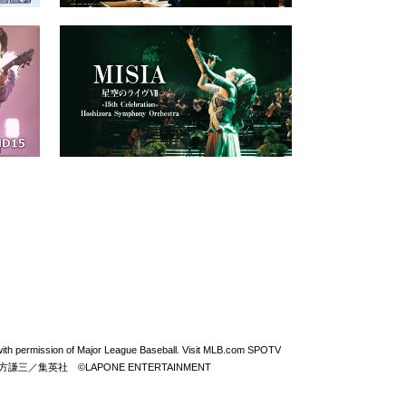
permission of Major League Baseball. Visit MLB.com SPOTV
From ZERO ©北方謙三／集英社 ©LAPONE ENTERTAINMENT