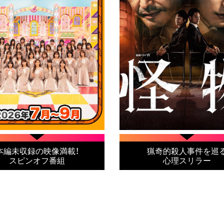
本編未収録の映像満載！
猟奇的殺人事件を巡
スピンオフ番組
心理スリラー