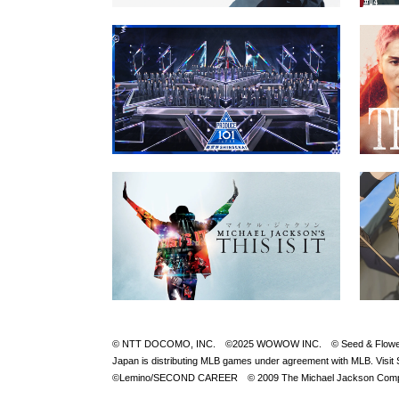
© NTT DOCOMO, INC. ©2025 WOWOW INC. © Seed & FlowerLLC © 
Japan is distributing MLB games under agreement with M
©Lemino/SECOND CAREER © 2009 The Michael Jackson Compan