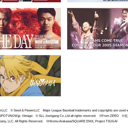
Seed & FlowerLLC Major League Baseball trademarks and copyrights are used with 
LB. Visit SPOTVNOW.jp. ©imago © SLL Joongang Co.,Ltd all rights reserved. ©
y, LLC. All Rights Reserved. ©Hiromu Arakawa/SQUARE ENIX, Project TSUGAI