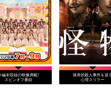
本編未収録の映像満載！
猟奇的殺人事件を巡
スピンオフ番組
心理スリラー