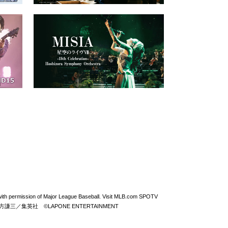
permission of Major League Baseball. Visit MLB.com SPOTV
From ZERO ©北方謙三／集英社 ©LAPONE ENTERTAINMENT