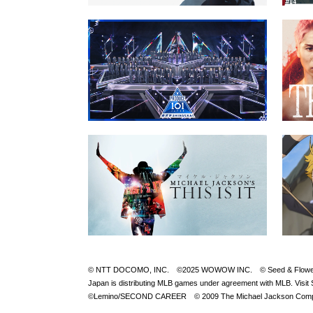
© NTT DOCOMO, INC. ©2025 WOWOW INC. © Seed & FlowerLLC © 
Japan is distributing MLB games under agreement with M
©Lemino/SECOND CAREER © 2009 The Michael Jackson Compan