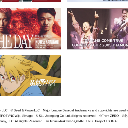
Seed & FlowerLLC Major League Baseball trademarks and copyrights are used with 
LB. Visit SPOTVNOW.jp. ©imago © SLL Joongang Co.,Ltd all rights reserved. ©
y, LLC. All Rights Reserved. ©Hiromu Arakawa/SQUARE ENIX, Project TSUGAI