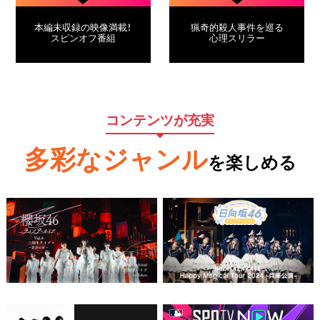
本編未収録の映像満載！
猟奇的殺人事件を巡る
スピンオフ番組
心理スリラー
コンテンツが充実
多彩なジャンル
を楽しめる