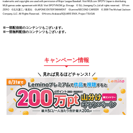
trademarks and copyrights are used with permission of Major League Baseball. Visit MLB.com SPOTV Japan is distributing
MLB games under agreement with MLB. Visit SPOTVNOW.jp. ©imago © SLL Joongang Co.,Ltd all rights reserved. ©From
ZERO ©北方謙三／集英社 ©LAPONE ENTERTAINMENT ©Lemino/SECOND CAREER © 2009 The Michael Jackson
Company, LLC. All Rights Reserved. ©Hiromu Arakawa/SQUARE ENIX, Project TSUGAI
※一部配信前のコンテンツもございます。
※一部無料配信のコンテンツもございます。
キャンペーン情報
＼ 見れば見るほどチャンス！ ／