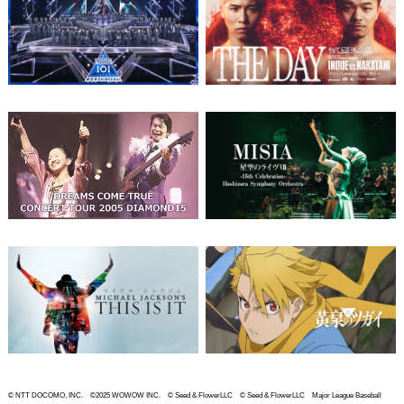
© NTT DOCOMO, INC. ©2025 WOWOW INC. © Seed & FlowerLLC © Seed & FlowerLLC Major League Baseball