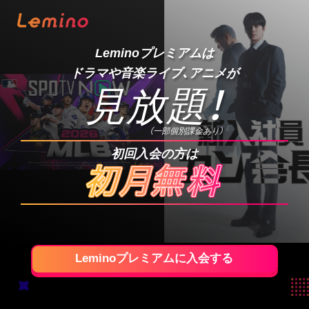
Leminoプレミアムは
ドラマや音楽ライブ、アニメが
見放題
！
（一部個別課金あり）
初回入会の方は
Leminoプレミアムに入会する