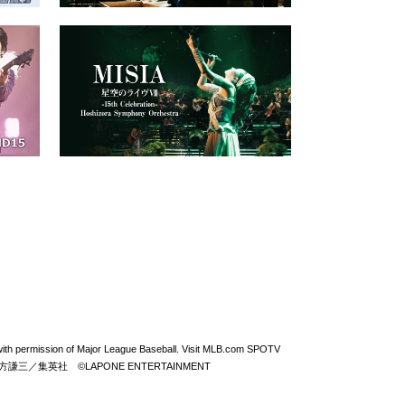
permission of Major League Baseball. Visit MLB.com SPOTV
From ZERO ©北方謙三／集英社 ©LAPONE ENTERTAINMENT