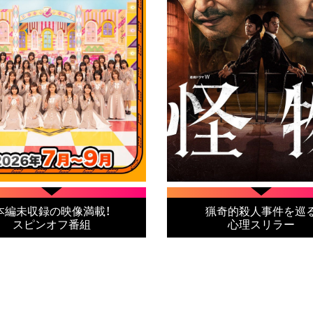
本編未収録の映像満載！
猟奇的殺人事件を巡
スピンオフ番組
心理スリラー