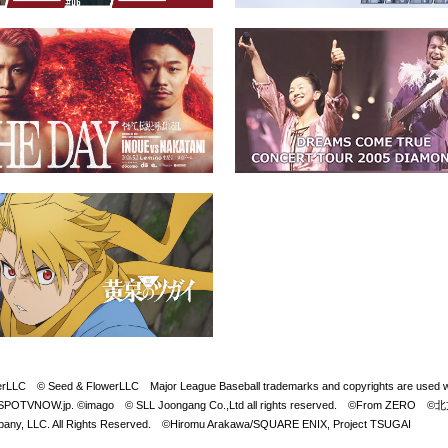
Seed & FlowerLLC Major League Baseball trademarks and copyrights are used with 
LB. Visit SPOTVNOW.jp. ©imago © SLL Joongang Co.,Ltd all rights reserved. ©
y, LLC. All Rights Reserved. ©Hiromu Arakawa/SQUARE ENIX, Project TSUGAI