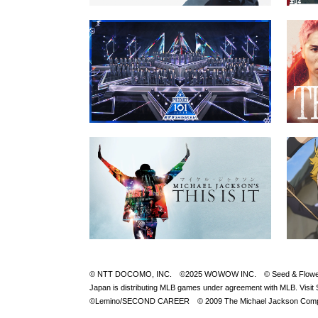
© NTT DOCOMO, INC. ©2025 WOWOW INC. © Seed & FlowerLLC © 
Japan is distributing MLB games under agreement with M
©Lemino/SECOND CAREER © 2009 The Michael Jackson Compan