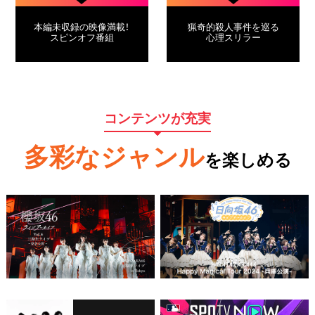
本編未収録の映像満載！
猟奇的殺人事件を巡る
スピンオフ番組
心理スリラー
コンテンツが充実
多彩なジャンル
を楽しめる