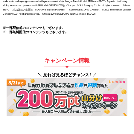
trademarks and copyrights are used with permission of Major League Baseball. Visit MLB.com SPOTV Japan is distributing
MLB games under agreement with MLB. Visit SPOTVNOW.jp. ©imago © SLL Joongang Co.,Ltd all rights reserved. ©From
ZERO ©北方謙三／集英社 ©LAPONE ENTERTAINMENT ©Lemino/SECOND CAREER © 2009 The Michael Jackson
Company, LLC. All Rights Reserved. ©Hiromu Arakawa/SQUARE ENIX, Project TSUGAI
※一部配信前のコンテンツもございます。
※一部無料配信のコンテンツもございます。
キャンペーン情報
＼ 見れば見るほどチャンス！ ／