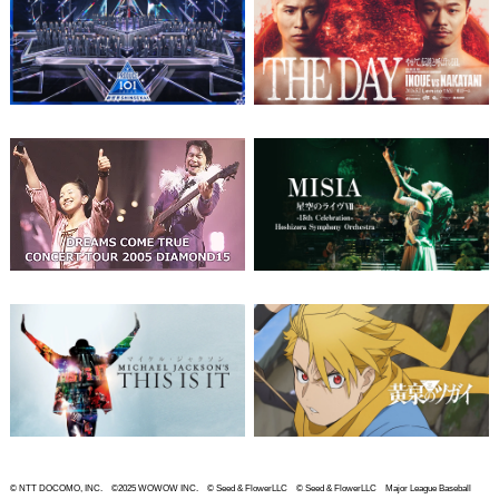
© NTT DOCOMO, INC. ©2025 WOWOW INC. © Seed & FlowerLLC © Seed & FlowerLLC Major League Baseball