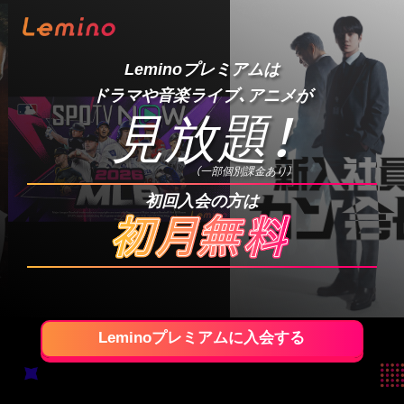
Leminoプレミアムは
ドラマや音楽ライブ、アニメが
見放題
！
（一部個別課金あり）
初回入会の方は
Leminoプレミアムに入会する