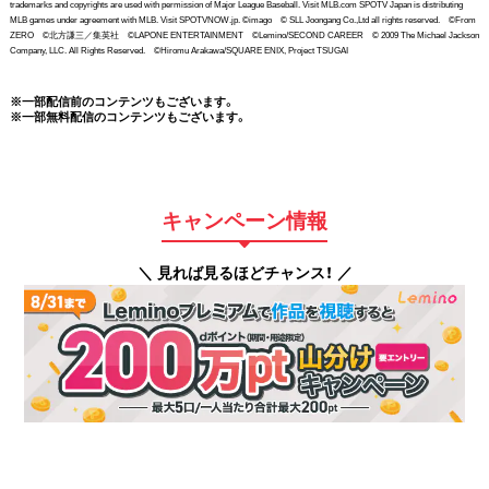
trademarks and copyrights are used with permission of Major League Baseball. Visit MLB.com SPOTV Japan is distributing
MLB games under agreement with MLB. Visit SPOTVNOW.jp. ©imago © SLL Joongang Co.,Ltd all rights reserved. ©From
ZERO ©北方謙三／集英社 ©LAPONE ENTERTAINMENT ©Lemino/SECOND CAREER © 2009 The Michael Jackson
Company, LLC. All Rights Reserved. ©Hiromu Arakawa/SQUARE ENIX, Project TSUGAI
※一部配信前のコンテンツもございます。
※一部無料配信のコンテンツもございます。
キャンペーン情報
＼ 見れば見るほどチャンス！ ／