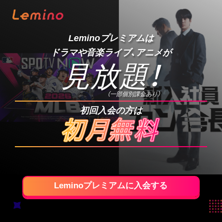
Leminoプレミアムは
ドラマや音楽ライブ、アニメが
見放題
！
（一部個別課金あり）
初回入会の方は
Leminoプレミアムに入会する