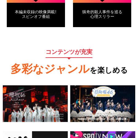
本編未収録の映像満載！
猟奇的殺人事件を巡る
スピンオフ番組
心理スリラー
コンテンツが充実
多彩なジャンル
を楽しめる