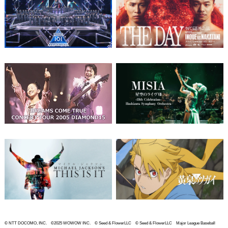
© NTT DOCOMO, INC. ©2025 WOWOW INC. © Seed & FlowerLLC © Seed & FlowerLLC Major League Baseball