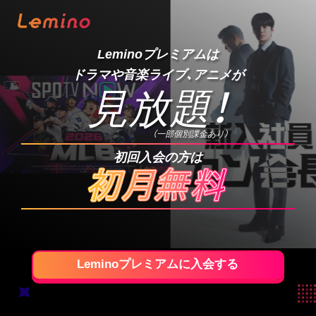
Leminoプレミアムは
ドラマや音楽ライブ、アニメが
見放題
！
（一部個別課金あり）
初回入会の方は
Leminoプレミアムに入会する