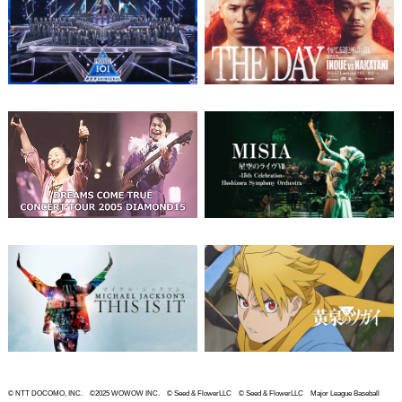
© NTT DOCOMO, INC. ©2025 WOWOW INC. © Seed & FlowerLLC © Seed & FlowerLLC Major League Baseball