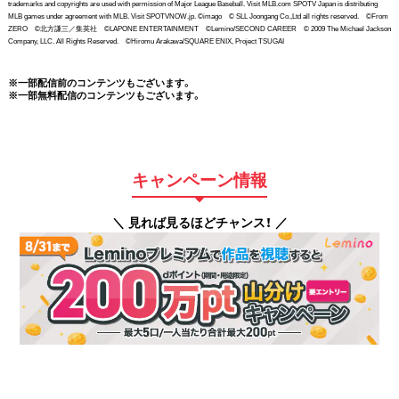
trademarks and copyrights are used with permission of Major League Baseball. Visit MLB.com SPOTV Japan is distributing
MLB games under agreement with MLB. Visit SPOTVNOW.jp. ©imago © SLL Joongang Co.,Ltd all rights reserved. ©From
ZERO ©北方謙三／集英社 ©LAPONE ENTERTAINMENT ©Lemino/SECOND CAREER © 2009 The Michael Jackson
Company, LLC. All Rights Reserved. ©Hiromu Arakawa/SQUARE ENIX, Project TSUGAI
※一部配信前のコンテンツもございます。
※一部無料配信のコンテンツもございます。
キャンペーン情報
＼ 見れば見るほどチャンス！ ／