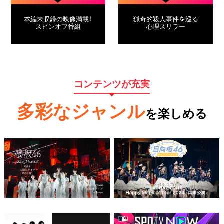
本編未収録の映像満載！
猟奇的殺人事件を巡る
スピンオフ番組
心理スリラー
コンテンツが充実
多彩なジャンル
を楽しめる