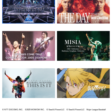
© NTT DOCOMO, INC. ©2025 WOWOW INC. © Seed & FlowerLLC © Seed & FlowerLLC Major League Baseball