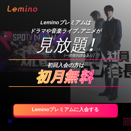
Leminoプレミアムは
ドラマや音楽ライブ、アニメが
見放題
！
（一部個別課金あり）
初回入会の方は
Leminoプレミアムに入会する