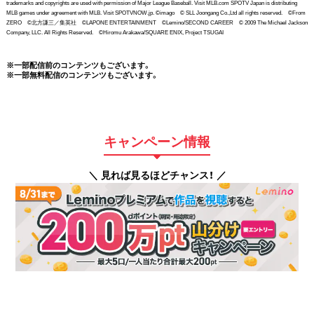
trademarks and copyrights are used with permission of Major League Baseball. Visit MLB.com SPOTV Japan is distributing
MLB games under agreement with MLB. Visit SPOTVNOW.jp. ©imago © SLL Joongang Co.,Ltd all rights reserved. ©From
ZERO ©北方謙三／集英社 ©LAPONE ENTERTAINMENT ©Lemino/SECOND CAREER © 2009 The Michael Jackson
Company, LLC. All Rights Reserved. ©Hiromu Arakawa/SQUARE ENIX, Project TSUGAI
※一部配信前のコンテンツもございます。
※一部無料配信のコンテンツもございます。
キャンペーン情報
＼ 見れば見るほどチャンス！ ／