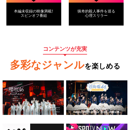
本編未収録の映像満載！
猟奇的殺人事件を巡る
スピンオフ番組
心理スリラー
コンテンツが充実
多彩なジャンル
を楽しめる