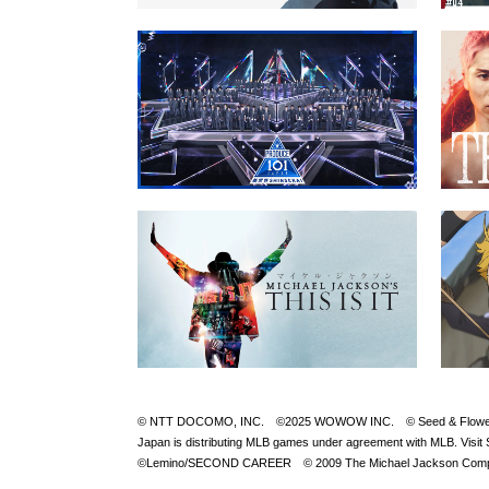
© NTT DOCOMO, INC. ©2025 WOWOW INC. © Seed & FlowerLLC © 
Japan is distributing MLB games under agreement with M
©Lemino/SECOND CAREER © 2009 The Michael Jackson Compan