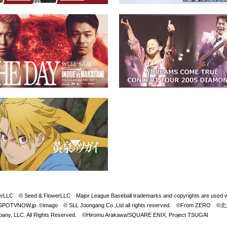
Seed & FlowerLLC Major League Baseball trademarks and copyrights are used with 
LB. Visit SPOTVNOW.jp. ©imago © SLL Joongang Co.,Ltd all rights reserved. ©
y, LLC. All Rights Reserved. ©Hiromu Arakawa/SQUARE ENIX, Project TSUGAI