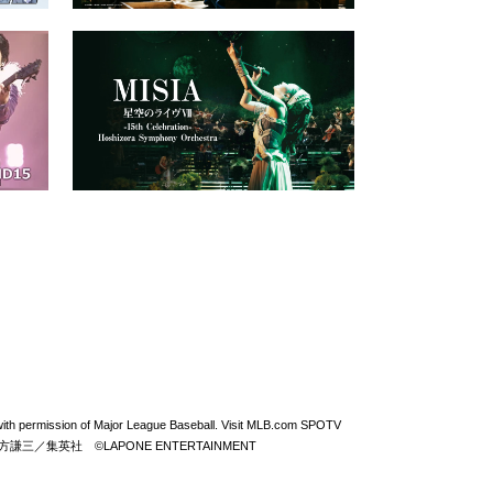
permission of Major League Baseball. Visit MLB.com SPOTV
From ZERO ©北方謙三／集英社 ©LAPONE ENTERTAINMENT