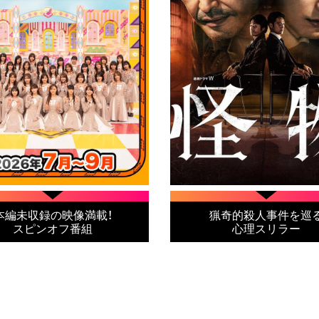
本編未収録の映像満載！
猟奇的殺人事件を巡
スピンオフ番組
心理スリラー