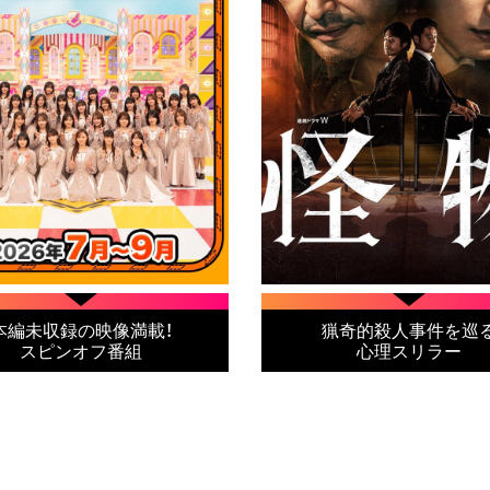
本編未収録の映像満載！
猟奇的殺人事件を巡
スピンオフ番組
心理スリラー