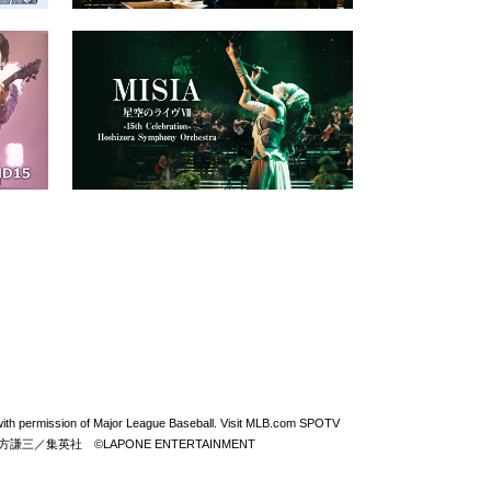
permission of Major League Baseball. Visit MLB.com SPOTV
From ZERO ©北方謙三／集英社 ©LAPONE ENTERTAINMENT