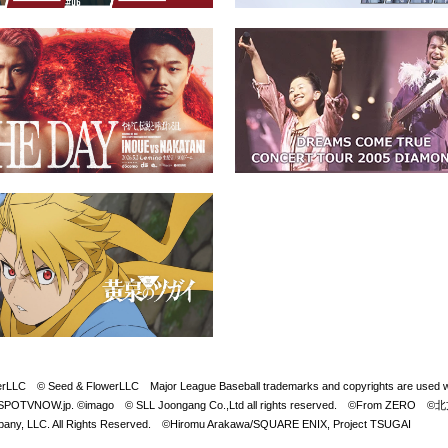
Seed & FlowerLLC Major League Baseball trademarks and copyrights are used with 
LB. Visit SPOTVNOW.jp. ©imago © SLL Joongang Co.,Ltd all rights reserved. ©
y, LLC. All Rights Reserved. ©Hiromu Arakawa/SQUARE ENIX, Project TSUGAI