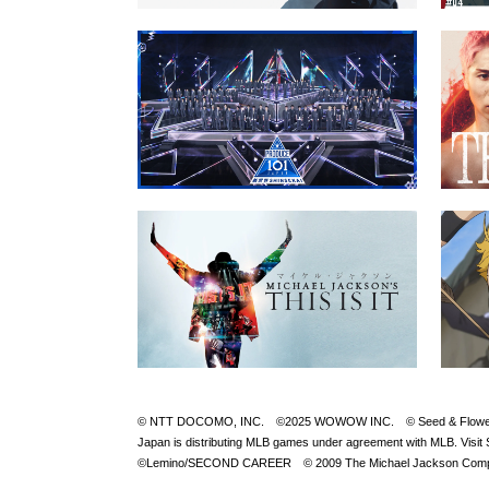
© NTT DOCOMO, INC. ©2025 WOWOW INC. © Seed & FlowerLLC © 
Japan is distributing MLB games under agreement with M
©Lemino/SECOND CAREER © 2009 The Michael Jackson Compan