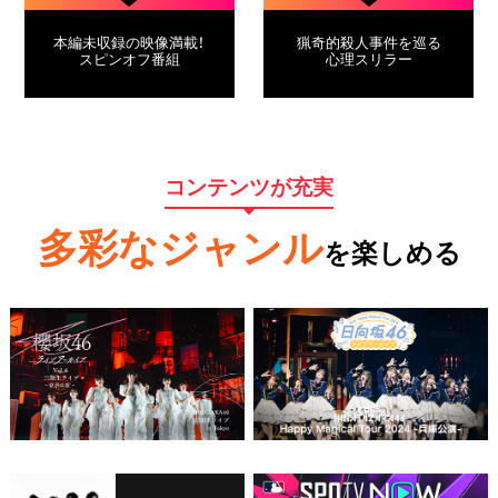
本編未収録の映像満載！
猟奇的殺人事件を巡る
スピンオフ番組
心理スリラー
コンテンツが充実
多彩なジャンル
を楽しめる