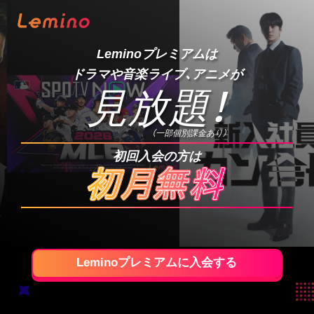
Leminoプレミアムは
ドラマや音楽ライブ、アニメが
見放題
！
（一部個別課金あり）
初回入会の方は
Leminoプレミアムに入会する