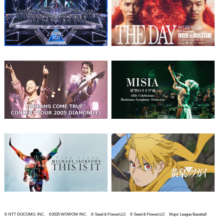
© NTT DOCOMO, INC. ©2025 WOWOW INC. © Seed & FlowerLLC © Seed & FlowerLLC Major League Baseball