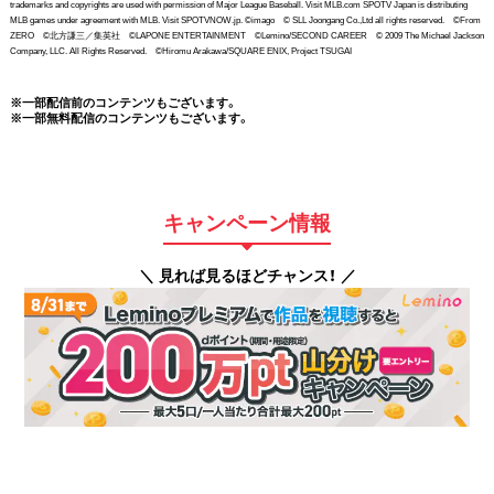
trademarks and copyrights are used with permission of Major League Baseball. Visit MLB.com SPOTV Japan is distributing
MLB games under agreement with MLB. Visit SPOTVNOW.jp. ©imago © SLL Joongang Co.,Ltd all rights reserved. ©From
ZERO ©北方謙三／集英社 ©LAPONE ENTERTAINMENT ©Lemino/SECOND CAREER © 2009 The Michael Jackson
Company, LLC. All Rights Reserved. ©Hiromu Arakawa/SQUARE ENIX, Project TSUGAI
※一部配信前のコンテンツもございます。
※一部無料配信のコンテンツもございます。
キャンペーン情報
＼ 見れば見るほどチャンス！ ／