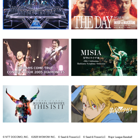
© NTT DOCOMO, INC. ©2025 WOWOW INC. © Seed & FlowerLLC © Seed & FlowerLLC Major League Baseball