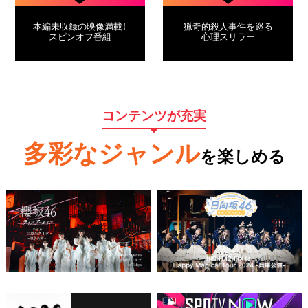
本編未収録の映像満載！
猟奇的殺人事件を巡る
スピンオフ番組
心理スリラー
コンテンツが充実
多彩なジャンル
を楽しめる