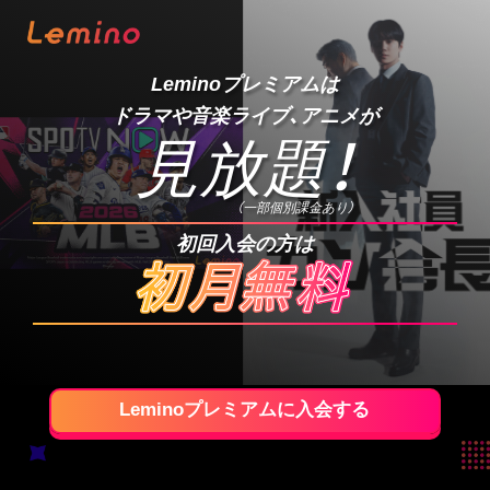
Leminoプレミアムは
ドラマや音楽ライブ、アニメが
見放題
！
（一部個別課金あり）
初回入会の方は
Leminoプレミアムに入会する