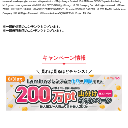
trademarks and copyrights are used with permission of Major League Baseball. Visit MLB.com SPOTV Japan is distributing
MLB games under agreement with MLB. Visit SPOTVNOW.jp. ©imago © SLL Joongang Co.,Ltd all rights reserved. ©From
ZERO ©北方謙三／集英社 ©LAPONE ENTERTAINMENT ©Lemino/SECOND CAREER © 2009 The Michael Jackson
Company, LLC. All Rights Reserved. ©Hiromu Arakawa/SQUARE ENIX, Project TSUGAI
※一部配信前のコンテンツもございます。
※一部無料配信のコンテンツもございます。
キャンペーン情報
＼ 見れば見るほどチャンス！ ／