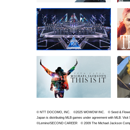
© NTT DOCOMO, INC. ©2025 WOWOW INC. © Seed & FlowerLLC © 
Japan is distributing MLB games under agreement with M
©Lemino/SECOND CAREER © 2009 The Michael Jackson Compan