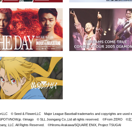
Seed & FlowerLLC Major League Baseball trademarks and copyrights are used with 
LB. Visit SPOTVNOW.jp. ©imago © SLL Joongang Co.,Ltd all rights reserved. ©
y, LLC. All Rights Reserved. ©Hiromu Arakawa/SQUARE ENIX, Project TSUGAI