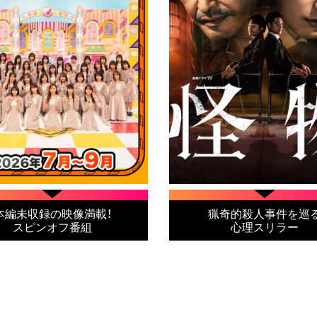
本編未収録の映像満載！
猟奇的殺人事件を巡
スピンオフ番組
心理スリラー