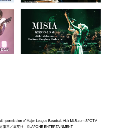
permission of Major League Baseball. Visit MLB.com SPOTV
From ZERO ©北方謙三／集英社 ©LAPONE ENTERTAINMENT