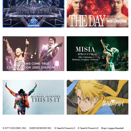
© NTT DOCOMO, INC. ©2025 WOWOW INC. © Seed & FlowerLLC © Seed & FlowerLLC Major League Baseball