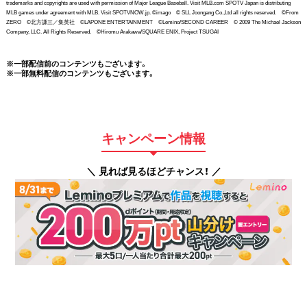
trademarks and copyrights are used with permission of Major League Baseball. Visit MLB.com SPOTV Japan is distributing
MLB games under agreement with MLB. Visit SPOTVNOW.jp. ©imago © SLL Joongang Co.,Ltd all rights reserved. ©From
ZERO ©北方謙三／集英社 ©LAPONE ENTERTAINMENT ©Lemino/SECOND CAREER © 2009 The Michael Jackson
Company, LLC. All Rights Reserved. ©Hiromu Arakawa/SQUARE ENIX, Project TSUGAI
※一部配信前のコンテンツもございます。
※一部無料配信のコンテンツもございます。
キャンペーン情報
＼ 見れば見るほどチャンス！ ／