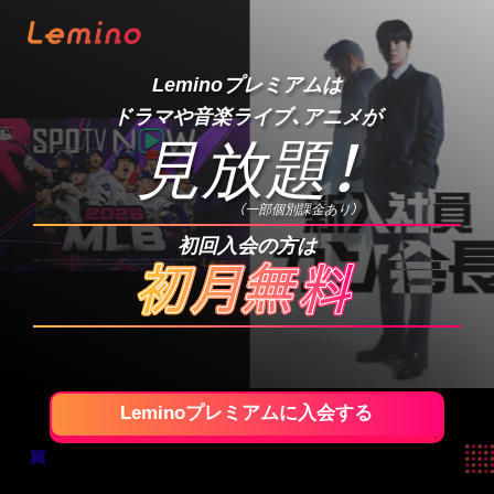
Leminoプレミアムは
ドラマや音楽ライブ、アニメが
見放題
！
（一部個別課金あり）
初回入会の方は
Leminoプレミアムに入会する