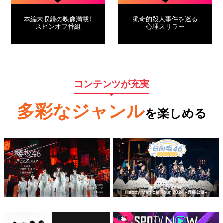
本編未収録の映像満載！
猟奇的殺人事件を巡る
スピンオフ番組
心理スリラー
コンテンツが充実
多彩なジャンル
を楽しめる