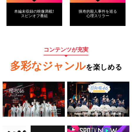
本編未収録の映像満載！
猟奇的殺人事件を巡る
スピンオフ番組
心理スリラー
コンテンツが充実
多彩なジャンル
を楽しめる