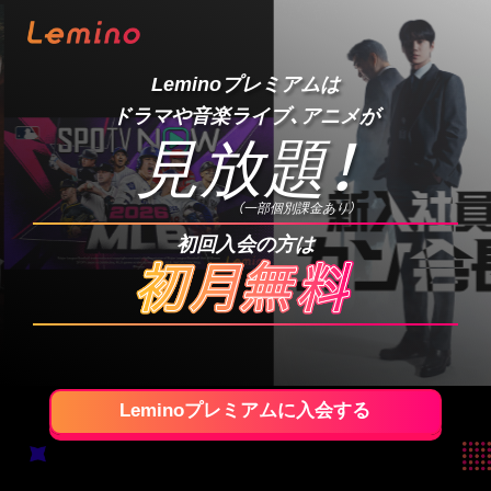
Leminoプレミアムは
ドラマや音楽ライブ、アニメが
見放題
！
（一部個別課金あり）
初回入会の方は
Leminoプレミアムに入会する