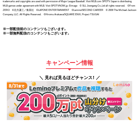
trademarks and copyrights are used with permission of Major League Baseball. Visit MLB.com SPOTV Japan is distributing
MLB games under agreement with MLB. Visit SPOTVNOW.jp. ©imago © SLL Joongang Co.,Ltd all rights reserved. ©From
ZERO ©北方謙三／集英社 ©LAPONE ENTERTAINMENT ©Lemino/SECOND CAREER © 2009 The Michael Jackson
Company, LLC. All Rights Reserved. ©Hiromu Arakawa/SQUARE ENIX, Project TSUGAI
※一部配信前のコンテンツもございます。
※一部無料配信のコンテンツもございます。
キャンペーン情報
＼ 見れば見るほどチャンス！ ／