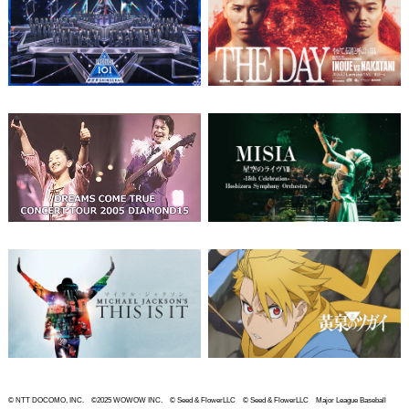
© NTT DOCOMO, INC. ©2025 WOWOW INC. © Seed & FlowerLLC © Seed & FlowerLLC Major League Baseball