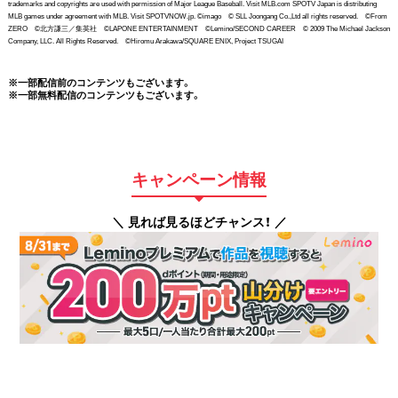
trademarks and copyrights are used with permission of Major League Baseball. Visit MLB.com SPOTV Japan is distributing
MLB games under agreement with MLB. Visit SPOTVNOW.jp. ©imago © SLL Joongang Co.,Ltd all rights reserved. ©From
ZERO ©北方謙三／集英社 ©LAPONE ENTERTAINMENT ©Lemino/SECOND CAREER © 2009 The Michael Jackson
Company, LLC. All Rights Reserved. ©Hiromu Arakawa/SQUARE ENIX, Project TSUGAI
※一部配信前のコンテンツもございます。
※一部無料配信のコンテンツもございます。
キャンペーン情報
＼ 見れば見るほどチャンス！ ／