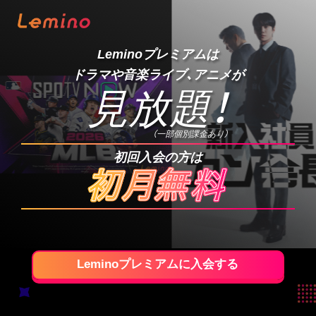
Leminoプレミアムは
ドラマや音楽ライブ、アニメが
見放題
！
（一部個別課金あり）
初回入会の方は
Leminoプレミアムに入会する