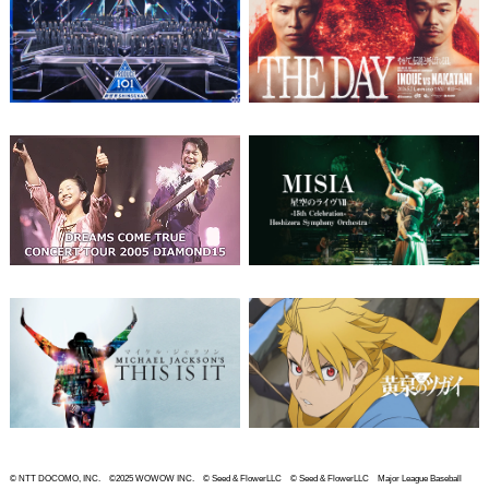
© NTT DOCOMO, INC. ©2025 WOWOW INC. © Seed & FlowerLLC © Seed & FlowerLLC Major League Baseball