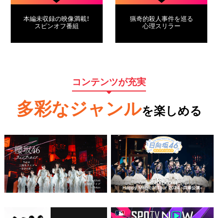
本編未収録の映像満載！
猟奇的殺人事件を巡る
スピンオフ番組
心理スリラー
コンテンツが充実
多彩なジャンル
を楽しめる