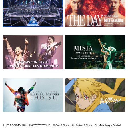
© NTT DOCOMO, INC. ©2025 WOWOW INC. © Seed & FlowerLLC © Seed & FlowerLLC Major League Baseball