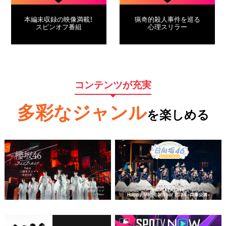
本編未収録の映像満載！
猟奇的殺人事件を巡る
スピンオフ番組
心理スリラー
コンテンツが充実
多彩なジャンル
を楽しめる