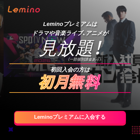
Leminoプレミアムは
ドラマや音楽ライブ、アニメが
見放題
！
（一部個別課金あり）
初回入会の方は
Leminoプレミアムに入会する