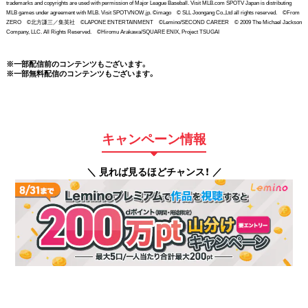
trademarks and copyrights are used with permission of Major League Baseball. Visit MLB.com SPOTV Japan is distributing
MLB games under agreement with MLB. Visit SPOTVNOW.jp. ©imago © SLL Joongang Co.,Ltd all rights reserved. ©From
ZERO ©北方謙三／集英社 ©LAPONE ENTERTAINMENT ©Lemino/SECOND CAREER © 2009 The Michael Jackson
Company, LLC. All Rights Reserved. ©Hiromu Arakawa/SQUARE ENIX, Project TSUGAI
※一部配信前のコンテンツもございます。
※一部無料配信のコンテンツもございます。
キャンペーン情報
＼ 見れば見るほどチャンス！ ／