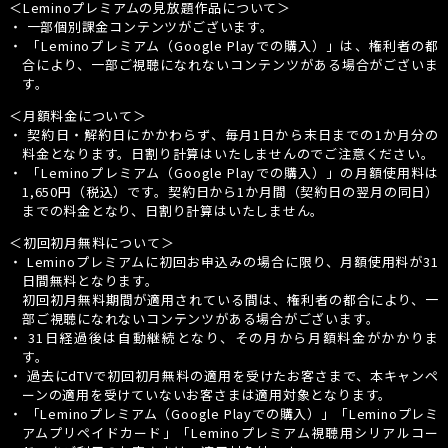
＜Leminoプレミアムの見放題作品について＞
・ 一部個別課金コンテンツがございます。
・
「Leminoプレミアム（Google Playでの購入）」
は、権利者の都
合により、一部ご視聴になれないコンテンツがある場合がございま
す。
＜月額料金について＞
・ 契約日・解約日にかかわらず、毎月1日から末日までの1か月分の
料金となります。日割り計算はいたしませんのでご注意ください。
・
「Leminoプレミアム（Google Playでの購入）」
の月額使用料は
1,650円（税込）です。契約日から1か月間（契約日の翌月の同日）
までの料金となり、日割り計算はいたしません。
＜初回初月無料について＞
・ Leminoプレミアムに初回お申込みの場合に限り、月額使用料が31
日間無料となります。
初回初月無料期間が適用されている間は、権利者の都合により、一
部ご視聴になれないコンテンツがある場合がございます。
・ 31日経過後は自動継続となり、その月から月額料金がかかりま
す。
・ 過去にdTVで初回初月無料の適用を受けたお客さまで、本キャンペ
ーンの適用を受けていないお客さまは適用対象となります。
・
「Leminoプレミアム（Google Playでの購入）」
「Leminoプレミ
アムプリペイドカード」「Leminoプレミアム視聴用シリアルコー