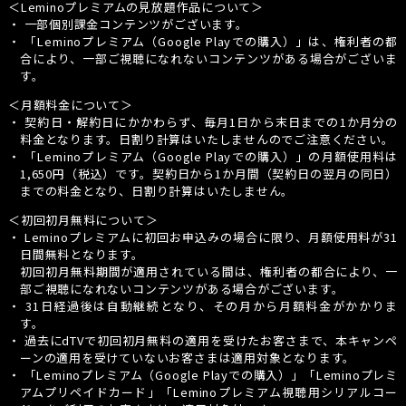
＜Leminoプレミアムの見放題作品について＞
・ 一部個別課金コンテンツがございます。
・
「Leminoプレミアム（Google Playでの購入）」
は、権利者の都
合により、一部ご視聴になれないコンテンツがある場合がございま
す。
＜月額料金について＞
・ 契約日・解約日にかかわらず、毎月1日から末日までの1か月分の
料金となります。日割り計算はいたしませんのでご注意ください。
・
「Leminoプレミアム（Google Playでの購入）」
の月額使用料は
1,650円（税込）です。契約日から1か月間（契約日の翌月の同日）
までの料金となり、日割り計算はいたしません。
＜初回初月無料について＞
・ Leminoプレミアムに初回お申込みの場合に限り、月額使用料が31
日間無料となります。
初回初月無料期間が適用されている間は、権利者の都合により、一
部ご視聴になれないコンテンツがある場合がございます。
・ 31日経過後は自動継続となり、その月から月額料金がかかりま
す。
・ 過去にdTVで初回初月無料の適用を受けたお客さまで、本キャンペ
ーンの適用を受けていないお客さまは適用対象となります。
・
「Leminoプレミアム（Google Playでの購入）」
「Leminoプレミ
アムプリペイドカード」「Leminoプレミアム視聴用シリアルコー