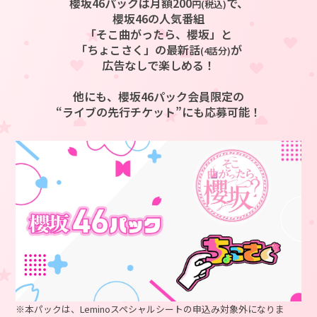
櫻坂46パックは月額200
で、
円(税込)
・本公演は「チケット不正転売禁止法」の対象公演です。
櫻坂46の人気番組
・Leminoスペシャルシートは、中学生（13歳）以上の方が対象です。
「そこ曲がったら、櫻坂」と
付き添いは不可となります。
「ちょこさく」の最新話
が
(4話分)
・全てのお客さまの手荷物検査・金属探知による検査を行います。
広告なしで楽しめる！
・客席を含む会場内の映像・写真が公開されることがあります。
・お席によっては演出の⼀部が⾒えない、または⾒えにくい場合がご
ざいます。予めご了承ください。
他にも、櫻坂46パック会員限定の
“ライブの先行チケット”にも応募可能！
・視聴環境を理由にした、ご購入後の返金、座席の振り替えはできま
せん。
・出演者は予告なく変更になる場合がございますので、予めご了承く
ださい。
■Leminoスペシャルシート申込に関して
・お申込みは、ファンクラブ、Leminoプレミアムの両方の会員である
方が対象です。
Leminoプレミアムにご入会がまだの方はこちらから
・ファンクラブの、「MY PAGE」のプロフィール登録が全て完了して
いる必要がございます。
・チケットのお申込みの際は、「櫻坂46ファンクラブ」でご登録のお
名前、メールアドレス、携帯電話番号にて必ずお申込みください。
・お申込みの制限枚数は、各日1枚です。
・チケットは、すべてスマートフォン電子チケットでの受取になりま
※本パックは、Leminoスペシャルシートの申込み対象外になりま
す。