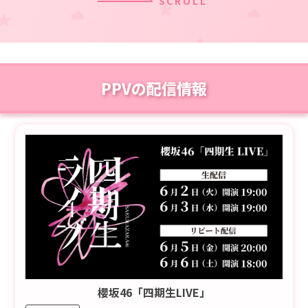
SCROLL
・お席によっては演出の⼀部が⾒えない、または⾒えにくい場合がご
ざいます。予めご了承ください。
・視聴環境を理由にした、ご購入後の返金、座席の振り替えはできま
せん。
■Lemino櫻坂46パック先行申込に関して
PPVの配信情報
・お申込みは、ファンクラブ、Lemino櫻坂46パックの両方の会員であ
る方が対象です。
・ファンクラブの、「MY PAGE」のプロフィール登録が全て完了して
いる必要がございます。
・チケットのお申込みの際は、「櫻坂46ファンクラブ」でご登録のお
名前・メールアドレス・携帯電話番号にて必ずお申込みください。
・お申込みの制限枚数は、各日2枚です。
・チケットは、すべてスマートフォン電子チケットでの受取になりま
す。受取にはチケプラ電子チケットアプリへの登録(無料)が必要とな
り、チケットお申込み時にご登録いただきます。
・お申込み時、お申込み者のお名前、メールアドレス、携帯電話番
号、Plus member IDと、同行者さまのお名前、携帯電話番号、Plus
member IDもご登録いただきます。2枚申し込まれる場合には、予め
同行者さまのお名前と携帯電話番号、Plus member IDを必ずご準備
ください。(同行者さまがファンクラブ会員である必要はありませ
ん)。
・同行者さまがスマートフォンをお持ちでない場合、同行者の携帯電
話番号欄には「09099999999」とご入力ください。Plus member ID
櫻坂46「四期生LIVE」
がない場合は、Plus member IDを作成してからお申込みをお願いい
たします。チケットは、お申込み者のスマートフォンに同行者分の