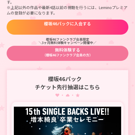
す。
・お申込み時、お申込み者のお名前、メールアドレス、携帯電話番
※上記以外の作品や最新4話以前の視聴を行うには、Leminoプレミア
号、Plus member IDをご登録いただきます。
ムの登録が必要になります。
・チケットには、お申込み者のお名前が印字されます。お申込みの際
は、来場者のお名前にて必ずお申込みください。
櫻坂46パックに入会する
・お申込み後の氏名変更はお受けいたしません。チケットに印字され
る氏名は、お申込み時の登録情報です。ご家族間、ご友人間であっ
ても譲渡は固くお断りいたします。いかなる理由があろうとも、ご
変更は受付いたしませんので、お申込みの際はお間違い・ご入力漏
櫻坂46ファンクラブ会員限定
れの無いようご注意ください。
＼3ヶ月無料体験キャンペーン開催中／
・チケット当選後には、発券（ダウンロード）期日までにチケプラへ
無料体験する
の顔写真の登録が必要となります。顔写真の登録が無い場合には、
（櫻坂46ファンクラブ会員の方）
入場をお断りさせていただきます。予めご了承ください。
・会場の安全確保や防災上の規定により、Leminoスペシャルシート内
に車イス席はご用意できません。予めご了承ください。
・ご入場いただけなかった場合でも、チケット代金等の返金は一切行
櫻坂46パック
いませんので、ご注意ください。
チケット先行抽選はこちら
・公演中止・延期の場合を除き、個人的な体調不良などお客さまのご
事情による払い戻しはできませんのでご了承ください。