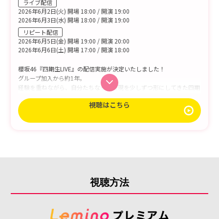
ライブ配信
チケットも表示されますので、必ず同時にご入場ください。
2026年6月2日(火) 開場 18:00 / 開演 19:00
・チケット当選後には、同行者さまを含め、発券(ダウンロード)期日ま
2026年6月3日(水) 開場 18:00 / 開演 19:00
でにチケプラへの顔写真の登録が必要となります。顔写真の登録が
無い場合には、入場をお断りさせていただく場合もございます。予
リピート配信
めご了承ください。
2026年6月5日(金) 開場 19:00 / 開演 20:00
2026年6月6日(土) 開場 17:00 / 開演 18:00
櫻坂46『四期生LIVE』の配信実施が決定いたしました！
グループ加入から約1年。
経験を重ねながら、自分たちなりの表現を少しずつ形にしてきた四期
生の渾身のパフォーマンスをお見逃しなく！
視聴はこちら
視聴方法