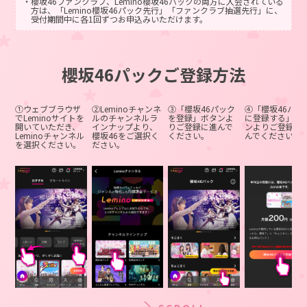
・櫻坂46ファンクラブ、Lemino櫻坂46パックの両方に入会されている
方は、「Lemino櫻坂46パック先行」「ファンクラブ抽選先行」に、
受付期間中に各1回ずつお申込みいただけます。
・櫻坂46ファンクラブ、Leminoプレミアム、Lemino櫻坂46パックの3
つに入会されている方は、「Leminoスペシャルシート先行」
「Lemino櫻坂46パック先行」「ファンクラブ抽選先行」に、受付期
間中に各1回ずつお申込みいただけます。
櫻坂46パックご登録方法
・櫻坂46ファンクラブのみ入会されている方は、「ファンクラブ抽選
先行」に、受付期間中に1回お申込みいただけます。
・入場時にご来場者全員の身分証確認を実施させていただきます。本
①ウェブブラウザ
②Leminoチャンネ
③「櫻坂46パック
④「櫻坂46パッ
人確認ができない場合には、理由の如何を問わず入場をお断りさせ
でLeminoサイトを
ルのチャンネルラ
を登録」ボタンよ
に登録する」ボ
ていただきます。
開いていただき、
インナップより、
りご登録に進んで
ンよりご登録に
Leminoチャンネル
・顔写真付き電子チケットでご入場の場合は、電子チケットの提示で
櫻坂46をご選択く
ください。
んでください。
を選択ください。
本人確認をさせていただきますが、身分証の提示をお願いする場合
ださい。
もございます。また、電子チケットに顔写真の登録が無い場合に
は、入場をお断りさせていただきます。予めご了承ください。
・本公演は「チケット不正転売禁止法」の対象公演です。
・3歳以上有料となります。ただし座席が必要な場合は2歳以下でも、1
名につき1枚のチケットが必要です。また、2歳以下のお子さまで座
席が不要な場合、保護者1名につきお子さま1名のみ膝上で鑑賞可能
です。
・親子席は3歳～小学生（12歳）以下のお子さまとその保護者が対象と
なります。
・Leminoスペシャルシートは、中学生（13歳）以上の方が対象です。
付き添いは不可となります。
・全てのお客さまの手荷物検査・金属探知による検査を行います。
・客席を含む会場内の映像・写真が公開されることがあります。