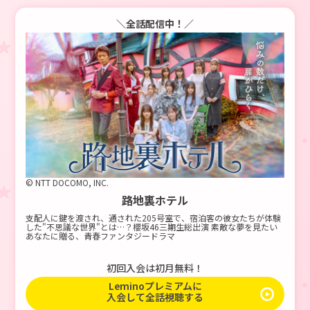
＼全話配信中！／
© NTT DOCOMO, INC.
路地裏ホテル
支配人に鍵を渡され、通された205号室で、宿泊客の彼女たちが体験
した"不思議な世界"とは…？櫻坂46三期生総出演 素敵な夢を見たい
あなたに贈る、青春ファンタジードラマ
初回入会は初月無料！
Leminoプレミアムに
入会して全話視聴する