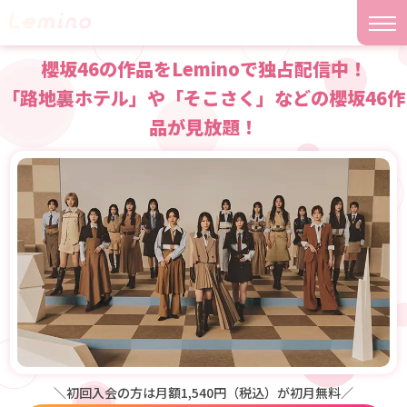
櫻坂46の作品をLeminoで独占配信中！
「路地裏ホテル」や「そこさく」などの櫻坂46作
品が見放題！
＼初回入会の方は月額1,540円（税込）が初月無料／