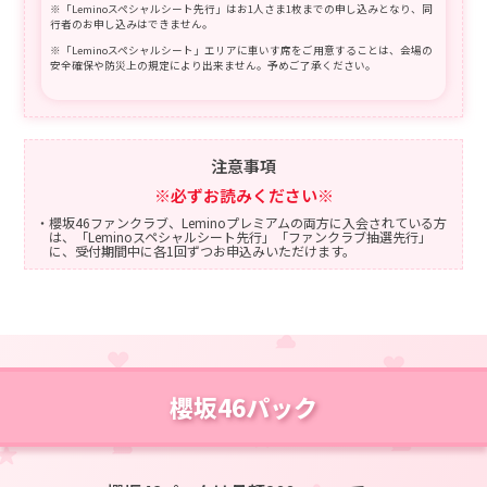
※「Leminoスペシャルシート先行」はお1人さま1枚までの申し込みとなり、同
行者のお申し込みはできません。
※「Leminoスペシャルシート」エリアに車いす席をご用意することは、会場の
安全確保や防災上の規定により出来ません。予めご了承ください。
注意事項
※必ずお読みください※
・櫻坂46ファンクラブ、Leminoプレミアムの両方に入会されている方
は、「Leminoスペシャルシート先行」「ファンクラブ抽選先行」
に、受付期間中に各1回ずつお申込みいただけます。
・櫻坂46ファンクラブ、Leminoプレミアム、Lemino櫻坂46パックの3
つに入会されている方は、「Leminoスペシャルシート先行」
「Lemino櫻坂46パック先行」「ファンクラブ抽選先行」に、受付期
間中に各1回ずつお申込みいただけます。
・櫻坂46ファンクラブのみ入会されている方は、「ファンクラブ抽選
先行」に、受付期間中に1回お申込みいただけます。
・入場時にご来場者全員の身分証確認を実施させていただきます。本
人確認ができない場合には、理由の如何を問わず入場をお断りさせ
櫻坂46パック
ていただきます。
・顔写真付き電子チケットでご入場の場合は、電子チケットの提示で
本人確認をさせていただきますが、身分証の提示をお願いする場合
もございます。また、電子チケットに顔写真の登録が無い場合に
は、入場をお断りさせていただきます。予めご了承ください。