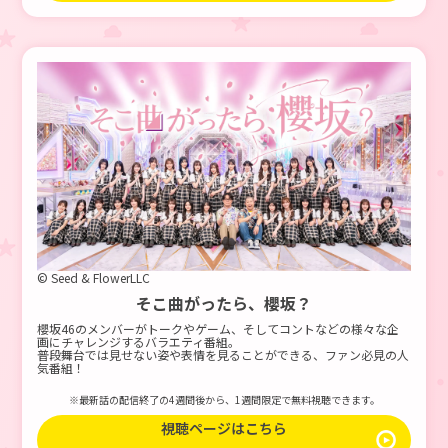
© Seed & FlowerLLC
そこ曲がったら、櫻坂？
櫻坂46のメンバーがトークやゲーム、そしてコントなどの様々な企
画にチャレンジするバラエティ番組。
普段舞台では見せない姿や表情を見ることができる、ファン必見の人
気番組！
※最新話の配信終了の4週間後から、1週間限定で無料視聴できます。
視聴ページはこちら