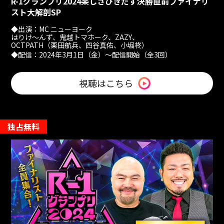
R-1グランプリ2024楽しさひきだす
決勝直前ファイナリ
スト大解剖SP
◆出演：MC ニューヨーク
はりけ〜んず、鬼越トマホーク、ZAZY、
OCTPATH（栗田航兵、四谷真佑、小堀柊）
◆配信：2024年3月1日（金）～配信開始（全3回）
視聴はこちら
独占無料