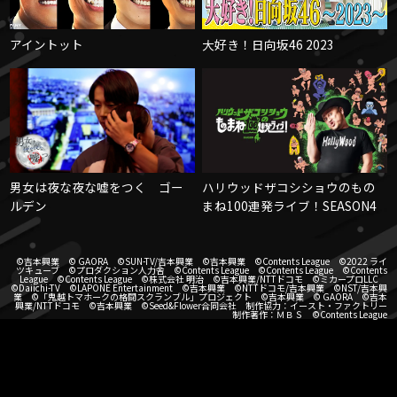
アイントット
大好き！日向坂46 2023
男女は夜な夜な嘘をつく ゴー
ハリウッドザコシショウのもの
ルデン
まね100連発ライブ！SEASON4
©吉本興業 © GAORA ©SUN-TV/吉本興業 ©吉本興業 ©Contents League ©2022 ライ
ツキューブ ©プロダクション人力舎 ©Contents League ©Contents League ©Contents
League ©Contents League ©株式会社 明治 ©吉本興業/NTTドコモ ©ミカープロLLC
©Daiichi-TV ©LAPONE Entertainment ©吉本興業 ©NTTドコモ/吉本興業 ©NST/吉本興
業 ©「鬼越トマホークの格闘スクランブル」プロジェクト ©吉本興業 © GAORA ©吉本
興業/NTTドコモ ©吉本興業 ©Seed&Flower合同会社 制作協力：イースト・ファクトリー
制作著作：ＭＢＳ ©Contents League