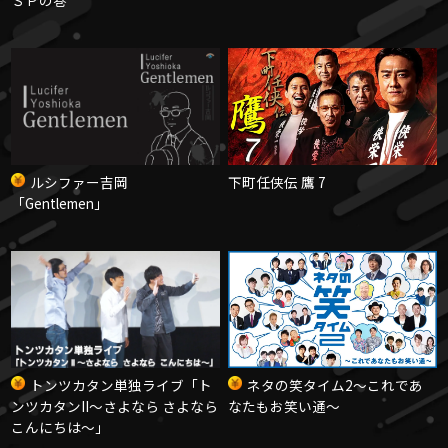
ルシファー吉岡
下町任侠伝 鷹 7
「Gentlemen」
トンツカタン単独ライブ
「ト
ネタの笑タイム2
〜これであ
ンツカタンII〜さよなら さよなら
なたもお笑い通〜
こんにちは〜」