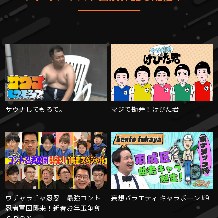
サウナしてもろて。
マジで勘弁！けびた君
ワチャラチャ忍忍 最強コント
妄想バラエティ キャラボーン #9
忍者軍団襲来！新春お年玉争奪
ＳＰの巻