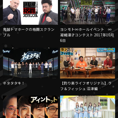
鬼越トマホークの格闘スクラン
ヨシモト∞ホールイベント ∞
ブル
凝縮漫才コンテスト 2017年10月
6日
ネタタタキ！
【釣り楽ライフオリジナル】ラ
フ＆フィッシュ 沼津編