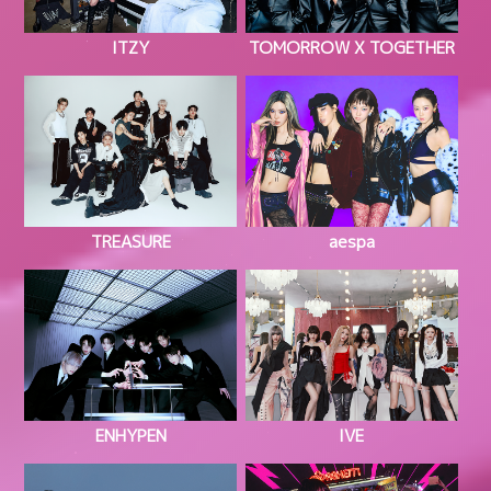
ITZY
TOMORROW X TOGETHER
TREASURE
aespa
ENHYPEN
IVE