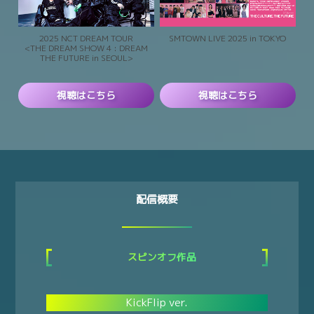
2025 NCT DREAM TOUR
SMTOWN LIVE 2025 in TOKYO
<THE DREAM SHOW 4 : DREAM
THE FUTURE in SEOUL>
視聴はこちら
視聴はこちら
配信概要
スピンオフ作品
KickFlip ver.