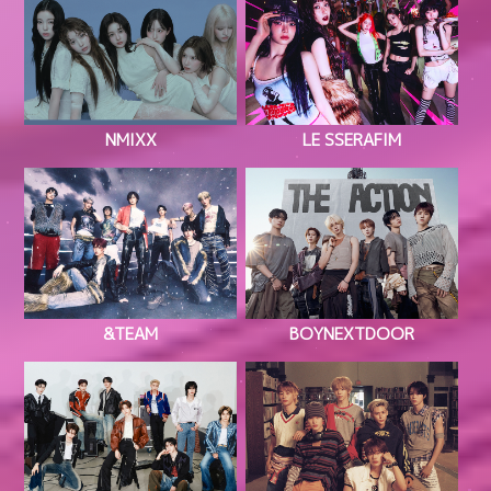
NMIXX
LE SSERAFIM
&TEAM
BOYNEXTDOOR