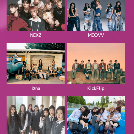
NEXZ
MEOVV
izna
KickFlip