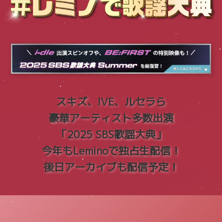
スキズ、IVE、ルセラら
豪華アーティスト多数出演
「2025 SBS歌謡大典」
今年もLeminoで独占生配信！
後日アーカイブも配信予定！