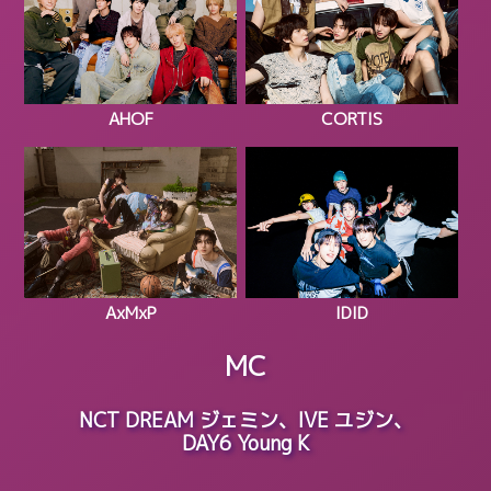
AHOF
CORTIS
AxMxP
IDID
MC
NCT DREAM ジェミン、IVE ユジン、
DAY6 Young K