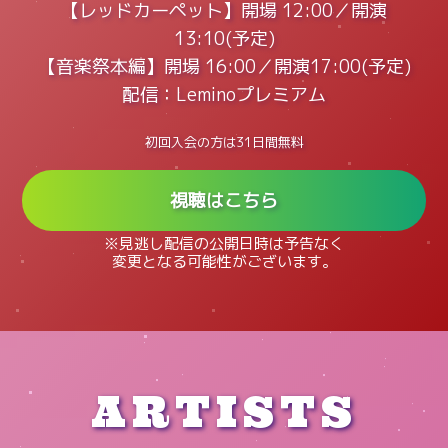
【レッドカーペット】開場 12:00／開演
13:10(予定)
【音楽祭本編】開場 16:00／開演17:00(予定)
配信：Leminoプレミアム
初回入会の方は31日間無料
視聴はこちら
※見逃し配信の公開日時は予告なく
変更となる可能性がございます。
ARTISTS