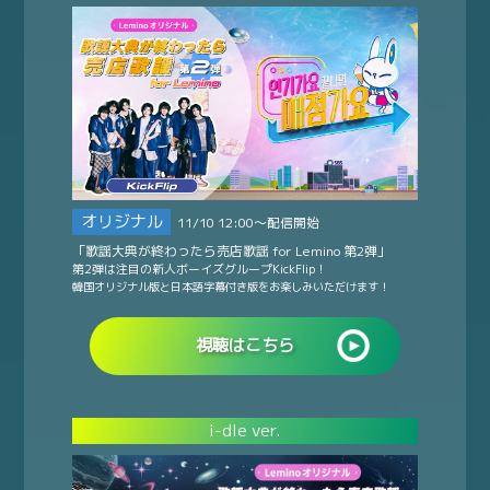
オリジナル
11/10 12:00～配信開始
「歌謡大典が終わったら売店歌謡 for Lemino 第2弾」
第2弾は注目の新人ボーイズグループKickFlip！
韓国オリジナル版と日本語字幕付き版をお楽しみいただけます！
視聴はこちら
i-dle ver.