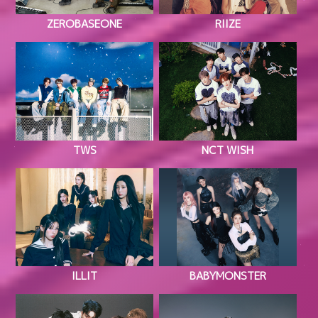
ZEROBASEONE
RIIZE
TWS
NCT WISH
ILLIT
BABYMONSTER