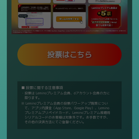
投票はこちら
■ 投票に関する注意事項
・投票は Leminoプレミアム会員、dアカウント会員の方に
限ります。
※ Leminoプレミアム会員の投票パワーアップ施策につい
て、アプリ内課金（App Store、Google Play）、Lemino
プレミアムプリペイドカード、Leminoプレミアム視聴用
シリアルコードのお客様は対象外です。お手数ですが、
その他の決済方法にてご登録ください。
・ 投票受付期間は11/28~12/10となり、受付期間外での
投票はできません。
・1日1回、毎日投票いただけます。