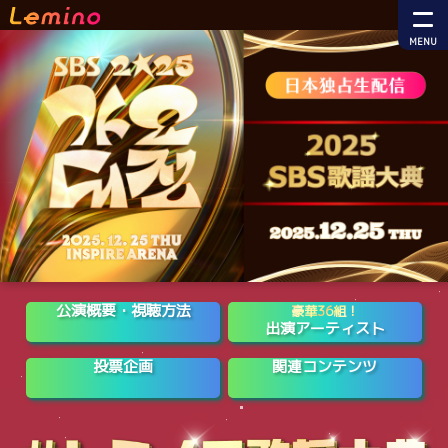
MENU
公演概要・視聴方法
豪華36組！
出演アーティスト
投票企画
関連コンテンツ