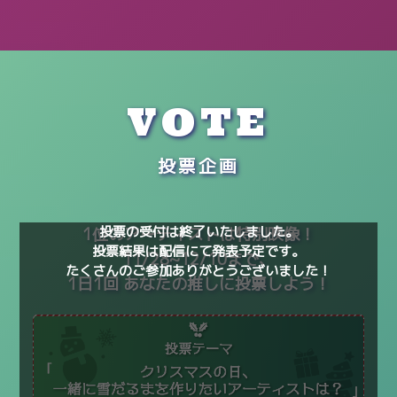
VOTE
投票企画
投票の受付は終了いたしました。
1位のアーティストは特別映像！
投票結果は配信にて発表予定です。
11/28~12/10まで、
たくさんのご参加ありがとうございました！
1日1回 あなたの推しに投票しよう！