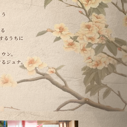
まう
れる
するうちに
・ウン。
するジュナ。