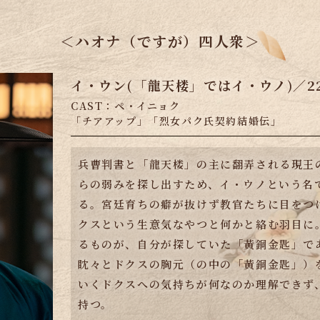
＜ハオナ（ですが）四人衆＞
イ・ウン(「龍天楼」ではイ・ウノ)／2
CAST：ペ・イニョク
「チアアップ」「烈女パク氏契約結婚伝」
兵曹判書と「龍天楼」の主に翻弄される現王
らの弱みを探し出すため、イ・ウノという名
る。宮廷育ちの癖が抜けず教官たちに目をつ
クスという生意気なやつと何かと絡む羽目に
るものが、自分が探していた「黃銅金匙」で
眈々とドクスの胸元（の中の「黃銅金匙」）
いくドクスへの気持ちが何なのか理解できず
持つ。