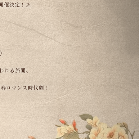
開催決定！≫
)
われる旅閣、
青春ロマンス時代劇！