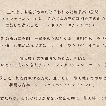
王宮よりも煌びやかだと言われる朝鮮最高の旅閣
楼（ヨンチョンル）」に、父の無念の死の真相を突き止め
男装して潜入したホン・ドクス（キム・ジウン）。
む影の権力者を倒し王室を救う鍵となる「黃銅金匙」を見
龍天楼」に飛び込んできた王子、イ・ウン（ペ・イニョク
「龍天楼」の後継者であることを隠し、
習いとして入ってきたチョン・ジュナ（チョン・ゴンジュ
落した一族を再興するため、誰よりも「龍天楼」での成
夢見る青年、コ・スラ（パク・ジェチャン）。
若者たちが、それぞれ明かせない秘密を胸に「龍天楼」に