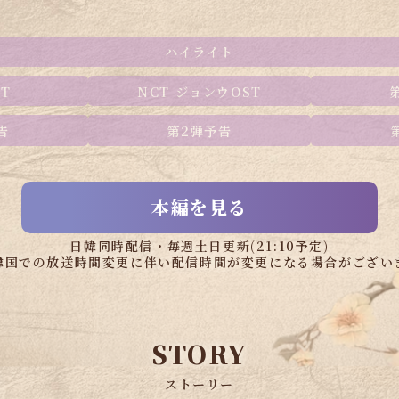
ハイライト
ST
NCT ジョンウ
OST
告
第2弾
予告
本編を見る
日韓同時配信・毎週土日更新(21:10予定)
韓国での放送時間変更に伴い配信時間が変更になる場合がござい
STORY
ストーリー