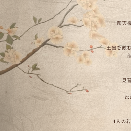
「龍天
王室を蝕
「
見
没
4人の