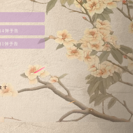
第4弾
予告
第1弾
予告
ます