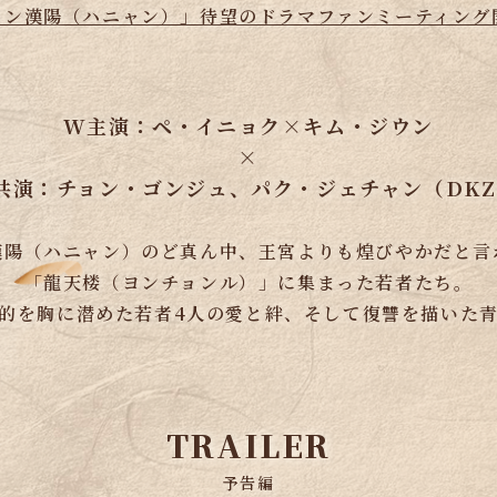
イン漢陽（ハニャン）」
待望のドラマファンミーティング
W主演：ペ・イニョク×キム・ジウン
×
共演：チョン・ゴンジュ、パク・ジェチャン（DKZ
漢陽（ハニャン）のど真ん中、
王宮よりも煌びやかだと言
「龍天楼（ヨンチョンル）」に集まった若者たち。
的を胸に潜めた若者4人の愛と絆、そして復讐を描いた
TRAILER
予告編