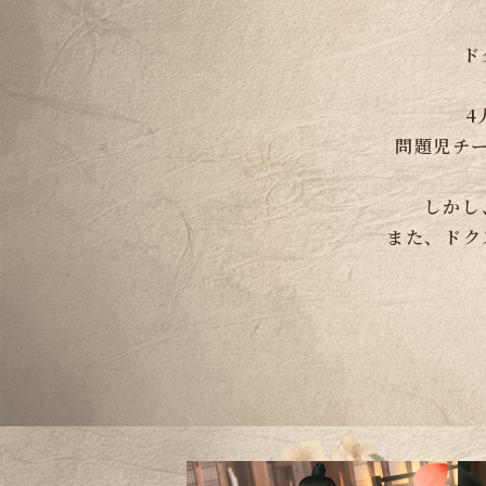
ド
4
問題児チ
しかし
また、ドク