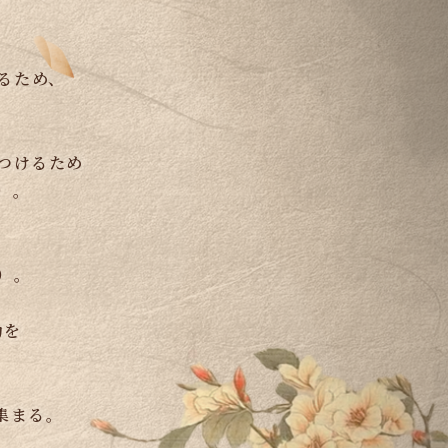
るため、
つけるため
）。
）。
功を
集まる。