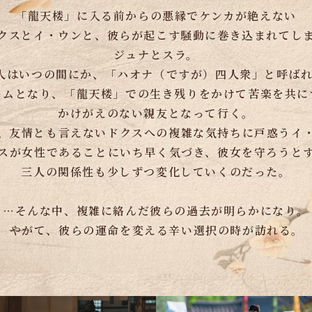
「龍天楼」に入る前からの悪縁でケンカが絶えない
クスとイ・ウンと、彼らが起こす騒動に巻き込まれてし
ジュナとスラ。
人はいつの間にか、「ハオナ（ですが）四人衆」と呼ば
ームとなり、「龍天楼」での生き残りをかけて苦楽を共に
かけがえのない親友となって行く。
、友情とも言えないドクスへの複雑な気持ちに戸惑うイ
スが女性であることにいち早く気づき、彼女を守ろうと
三人の関係性も少しずつ変化していくのだった。
…そんな中、複雑に絡んだ彼らの過去が明らかになり。
――やがて、彼らの運命を変える辛い選択の時が訪れる。