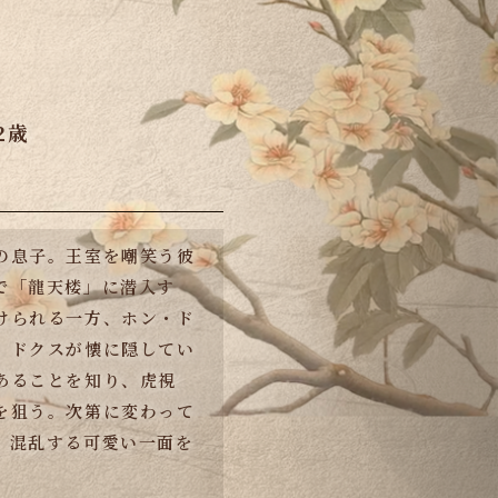
2歳
の息子。王室を嘲笑う彼
で「龍天楼」に潜入す
けられる一方、ホン・ド
。ドクスが懐に隠してい
あることを知り、虎視
を狙う。次第に変わって
、混乱する可愛い一面を