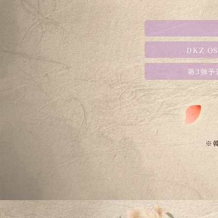
DKZ
O
第3弾
予
※