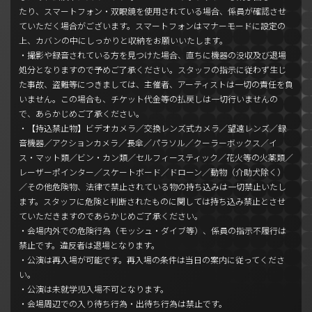
たり、スマートフォン・双眼鏡を使用されている場合、係員が確認させ
ていただく場合がございます。スマートフォンはマナーモードに設定の
上、カバンの中にしっかりと収納をお願いいたします。
・撮影や録音されている方を見つけた場合、直ちに機器の没収及び退場
処分となりますので予めご了承ください。スタッフの指示に従わず生じ
た事故、盗難等につきましては、主催者、アーティストは一切の責任を負
いません。この場合も、チケット代金等の払戻しは一切行いませんの
で、あらかじめご了承ください。
・【持込禁止物】ビデオカメラ／交換レンズ式カメラ／望遠レンズ／録
音機器／アクションカメラ／長傘／パラソル／クーラーボックス／イ
ス・マット類／ビン・カン類／セルフィースティック／花火等の火薬類／
レーザーポインター／スケートボード／ドローン／動物（介助犬除く）
／その他危険物、法律で禁止されている物の持ち込みは一切禁止いたし
ます。スタッフに危険と判断されたものに関しては持ち込み禁止とさせ
ていただきますのであらかじめご了承ください。
・会場内外での危険行為（モッシュ・ダイブ等）、係員の指示不履行は
禁止です。違反者は退場となります。
・公演は再入場が可能です。再入場の条件は当日の案内に従ってくださ
い。
・公演は未就学児入場不可となります。
・会場周辺での入り待ち行為・出待ち行為は禁止です。