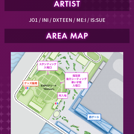
ARTIST
ahamoユーザー限定 プレゼントキャンペーン開始！
JO1 / INI / DXTEEN / ME:I / IS:SUE
2025.8.8
dポイント アカウント連携 プレゼントキャンペーン
AREA MAP
開始！
2025.7.29
dカード会員限定先行決定！
2025.7.25
BEYOND EXPO STAGE 大阪・関西万博イベント２か
月前抽選 開始！
2025.7.24
BEYOND EXPO STAGE アーティストファンクラブ