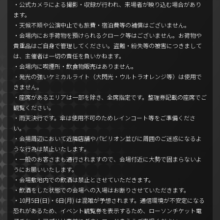
・公式カメラによる撮影・収録が行われ、来場者が映り込む場合があり
ます。
・天候不順や公演中止でも旅費・宿泊費等の補償はございません。
・会場内にお手荷物を預けられるクローク等はございません。お荷物や
貴重品はご自身で管理してください。盗難・紛失等の被害につきまして
は、主催者は一切の責任を負いかねます。
・会場内に喫煙所・飲食物販売はありません。
・発光の強いケミカルライト（大閃光・ウルトラオレンジ等）は使用で
きません。
・座席があるエリアは一部を除き、全席指定です。整理券記載の座席でご
観覧ください。
・雨天決行です。傘は使用不可のためレインコート等をご準備くださ
い。
・会場周辺において近隣店舗やパビリオン並びに周囲のご迷惑になるよ
うな行為は禁止いたします｡
・一般のお客さまも通行されますので、会場付近に大勢で固まらないよ
うにお願いいたします。
・会場敷地内での飲酒は禁止とさせていただきます。
・飲酒をした状態での会場への入場はお断りさせていただきます。
・10月5日(日)・6日(月) は混雑が予想されます。通信環境が不安定になる
恐れがあるため、イベント観覧券を表示するため、ローソンチケット電