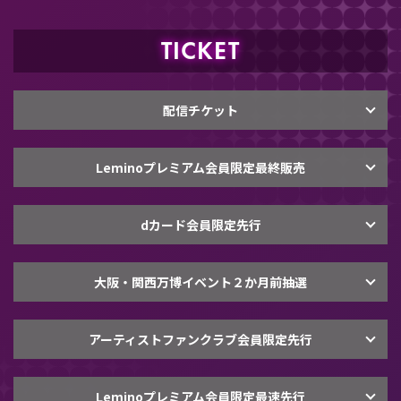
TICKET
2025.6.18
LAPONE DAY in EXPO Leminoプレミアム会員限定
最速先行 開始！
配信チケット
2025.6.18
Leminoプレミアム会員限定最終販売
LAPONE DAY in EXPO 出演アーティスト公開！
dカード会員限定先行
大阪・関西万博イベント２か月前抽選
アーティストファンクラブ会員限定先行
Leminoプレミアム会員限定最速先行