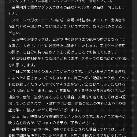
子チケットアプリは事前にダウンロードのうえご来場ください。
・会場内外で販売のグッズ等は不良品以外の交換・返品は一切したしま
せん。
・ステージの形状・ライブの構成・会場の特性等によっては、出演者や
演出などの一部が見えない場合がございますので、あらかじめご了承く
ださい。
・公演中の応援グッズは、公演や他のお客さまの観覧の妨げとなるよう
な高さ、大きさ、並びに迷惑行為は禁止といたします。応援グッズ使用
の際は、ご自分の胸の高さより上に掲げることはお控えください。
・終演後は規制退場となる場合があります。スタッフの指示に従って退出
をお願いします。
・当日は非常に多くのお客さまが集まります。小さいお子さまをお連れ
になったお客さまもいらっしゃいます。周囲へのご配慮いただき、イベン
トにお越しくださったすべての皆さまが安心安全にお楽しみいただける
ようお願いいたします。尚、注意事項に反する行為が多数見受けられた
場合や、危険・迷惑行為とみなした場合、入場をお断りもしくは途中退
場していただきます。 ・政府や自治体、博覧会協会の方針により、感染
症対策にご協力いただく場合がございます。
・公演当日、映像及び写真撮影のカメラが入ります。お客さまの様子が
映り込む場合がございますので予めご了承ください。
・会場内外で事故や事件、傷害などを起こされた場合については、当事
者間で問題解決をしていただきます。お客さま間のトラブルに関しても、