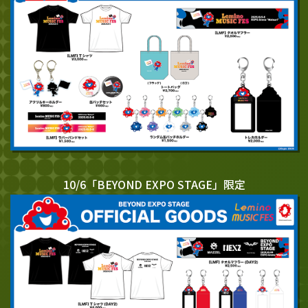
10/6「BEYOND EXPO STAGE」限定