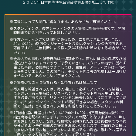
２０２５年日本国際博覧会協会提供画像を加工して作成
※席種によって入場口が異なります。あらかじめご確認ください。
※スタンディング、後方シーティングの入場順は整理番号順です。開場
時間までに余裕をもってお越しください。
※後方シーティングでは傾斜があるため、立ち見は禁止です。また、
50cm×50cm以内のレジャーシートまたはクッションのみ持ち込み
可能ですが、主催判断により撤去又は移動のお願いをする場合がござ
います。
※会場内での撮影・録音行為は一切禁止です。直ちに機器の没収及び退
場処分となりますので予めご了承ください。スタッフの指示に従わず
生じた事故、盗難等につきましては、主催者、アーティストは一切の
責任を負いません。この場合も、チケット代金等の払戻しは一切行い
ませんので、あらかじめご了承ください。
※会場周辺での入り待ち行為・出待ち行為は禁止です。
※再入場を希望される方は、再入場口にて必ずリストバンドを装着し
て下さい。再入場時に、リストバンド、チケットを再入場口で提示
する必要があります。リストバンドは紛失しないように注意してくだ
さい。リストバンド・チケットが確認できない場合、スタッフの判
断で「無効」と判断され、入場をお断りされることがあります。
※7日前抽選に当選された方には12:00~14:00に指定席券配布場所にて
指定席券を配布いたします。ランダムでの配布となりますので、焦ら
ずお越しください。なお、複数枚で予約された方には複数枚での予約
が分かるよう予約画面のご提示をお願いいたします。ご同行の皆様は
お揃いのうえでお越しください。お揃いでない場合、離れたお席での
ご案内になる可能性があることをご了承ください。