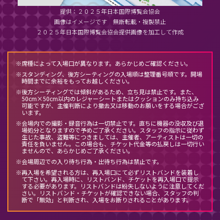
会員限定先行 開始！
提供：２０２５年日本国際博覧会協会
画像はイメージです 無断転載・複製禁止
2025.7.15
２０２５年日本国際博覧会協会提供画像を加工して作成
BEYOND EXPO STAGE Leminoプレミアム会員限
定最速先行 開始！
※席種によって入場口が異なります。あらかじめご確認ください。
※スタンディング、後方シーティングの入場順は整理番号順です。開場
時間までに余裕をもってお越しください。
2025.7.15
※後方シーティングでは傾斜があるため、立ち見は禁止です。また、
50cm×50cm以内のレジャーシートまたはクッションのみ持ち込み
BEYOND EXPO STAGE 出演アーティスト公開！
可能ですが、主催判断により撤去又は移動のお願いをする場合がござ
います。
※会場内での撮影・録音行為は一切禁止です。直ちに機器の没収及び退
場処分となりますので予めご了承ください。スタッフの指示に従わず
2025.7.5
生じた事故、盗難等につきましては、主催者、アーティストは一切の
責任を負いません。この場合も、チケット代金等の払戻しは一切行い
LAPONE DAY in EXPO 大阪・関西万博イベント２
ませんので、あらかじめご了承ください。
か月前抽選 開始！
※会場周辺での入り待ち行為・出待ち行為は禁止です。
※再入場を希望される方は、再入場口にて必ずリストバンドを装着し
て下さい。再入場時に、リストバンド、チケットを再入場口で提示
する必要があります。リストバンドは紛失しないように注意してくだ
2025.7.3
さい。リストバンド・チケットが確認できない場合、スタッフの判
断で「無効」と判断され、入場をお断りされることがあります。
LAPONE DAY in EXPO アーティストファンクラブ
会員限定先行 開始！