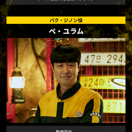
パク・ジノン役
ぺ・ユラム
整備担当。