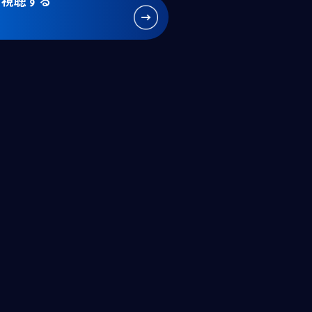
で視聴する
。