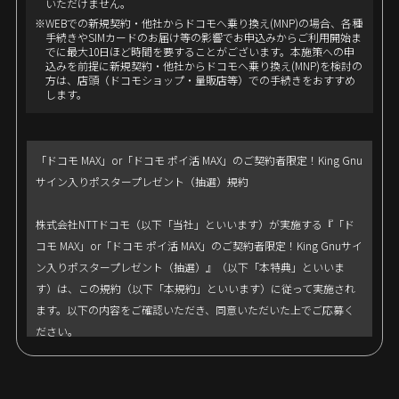
いただけません。
※WEBでの新規契約・他社からドコモへ乗り換え(MNP)の場合、各種
手続きやSIMカードのお届け等の影響でお申込みからご利用開始ま
でに最大10日ほど時間を要することがございます。本施策への申
込みを前提に新規契約・他社からドコモへ乗り換え(MNP)を検討の
方は、店頭（ドコモショップ・量販店等）での手続きをおすすめ
します。
「ドコモ MAX」or「ドコモ ポイ活 MAX」のご契約者限定！King Gnu
サイン入りポスタープレゼント（抽選）規約
株式会社NTTドコモ（以下「当社」といいます）が実施する『「ド
コモ MAX」or「ドコモ ポイ活 MAX」のご契約者限定！King Gnuサイ
ン入りポスタープレゼント（抽選）』（以下「本特典」といいま
す）は、この規約（以下「本規約」といいます）に従って実施され
ます。以下の内容をご確認いただき、同意いただいた上でご応募く
ださい。
■ 賞品内容・当選者数
King Gnuのサイン入りポスター / 5名さま