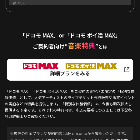
14．応募者は、特典の運用について一切異議申立てを行わないもの
ださい。
とします。
■ 賞品内容・当選者数
■ 応募者の情報の取扱い
King Gnuのサイン入りポスター / 3名さま
当社は、本特典の運営に関連して取得した応募者の個人情報を、応
「ドコモ MAX」or「ドコモ ポイ活 MAX」
募条件を満たしていることの確認、応募者へのご連絡、抽選および
■ キャンペーン応募期間
音楽特典
ご契約者向け
“
”
とは
プレゼントの発送など、本特典の運営に関する目的のために利用す
2026年7月10日 (金) 12:00 ～ 2026年7月21日(火) 23:59
るほか、今後の商品開発・サービス向上および特典実施の検討の目
的で、当該目的に必要な範囲に限り利用する場合があります。
■ 応募条件
なお、当社は、応募者の個人情報の流出・漏えいの防止、そのほか
・日本国内にお住まいであること
詳細プランをみる
個人情報の安全管理のために必要かつ適切な処置を講じるものと
・Leminoプレミアム会員であること
し、法令などに基づく正当な理由がある場合を除き、応募者の同意
・2026年8月21日(金) 0:00までLeminoプレミアム会員を継続されてい
「ドコモ MAX」「ドコモ ポイ活 MAX」をご契約のお客さま限定の「特別な体
なしに目的外での利用および第三者（業務委託先を除く）への提供
ること
験価値」として、人気アーティストのライブチケット先行販売や限定イベント
はいたしません。
の実施などの特典を提供します。「特別な体験価値」は、今後も順次拡大し
提供する予定です。それぞれの特典内容、申込み要項につきましては下記各
■ 応募方法
■ その他
特典詳細よりご確認ください。
①Leminoプレミアムをご契約ください。
本特典は株式会社NTTドコモが独自に行うもので、米Appleとは一切
※すでにLeminoプレミアムをご契約中の方もご応募いただけま
関係がありません。
す。
※現在の料金プランや契約内容はMy docomoから確認いただけます。