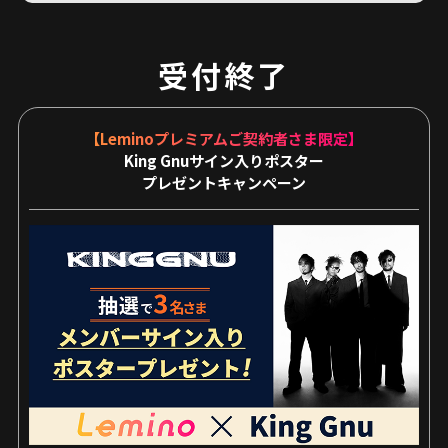
所宛てに賞品を発送いたします。
メールなどでのご当選連絡は実施いたしません。あらかじめご了承
ください。
受付終了
【入力のご住所の不備】【長期ご不在】【転居による住所変更】な
どにより賞品をお届けできない場合、当選が無効となる場合がござ
います。
【Leminoプレミアムご契約者さま限定】
※都合により賞品の発送時期は前後する場合がございます。あらか
King Gnuサイン入りポスター
じめご了承ください。
プレゼントキャンペーン
■ 注意事項（ご応募の前に必ずお読みください）
１．応募者が本規約に違反していることが判明した場合、および公
序良俗に反するとNTTドコモ（以下、当社）が判断した場合、本
特典への参加および当選は無効となります。
２．本特典の応募は1回限り有効です。同一人物による複数回の応募
がある場合、最新の応募内容を抽選の対象といたします。また、
複数アカウントを用いた不正応募が発覚した場合、本特典の応
募・当選が無効となる場合がございます。
３．本特典の応募条件を満たさなくなった場合、ご応募・当選が無