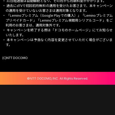
・ 31日経過後は自動継続となり、その月から月額料金がかかります。
■ その他
・ 過去にdTVで初回初月無料の適用を受けたお客さまで、本キャンペーン
本キャンペーンは株式会社NTTドコモが独自に行うもので、米Apple
の適用を受けていないお客さまは適用対象となります。
とは一切関係がありません。
・
「Leminoプレミアム（Google Playでの購入）」
「Leminoプレミアム
プリペイドカード」「Leminoプレミアム視聴用シリアルコード」をご
利用のお客さまは、適用対象外です。
・ キャンペーンを終了する際は「ドコモのホームページ」にてお知らせ
いたします。
・ 本キャンペーンは予告なく内容を変更させていただく場合がございま
す。
(C)NTT DOCOMO
©NTT DOCOMO, INC. All Rights Reserved.