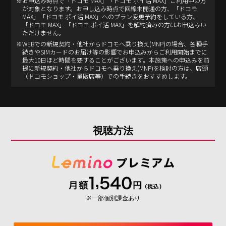
※お申込み時点で「ドコモ MAX」「ドコモ ポイ活 MAX」ご利用中の方
② キャンペーンの応募フォームより必要事項を記入のうえ応募して
が対象となります。お申し込み時点で回線未開通の方、「ドコモ
ください。
MAX」「ドコモ ポイ活 MAX」へのプラン変更予約をしている方、
「ドコモ MAX」「ドコモ ポイ活 MAX」を解約済みの方はお申込みい
※ご応募はお一人さま1回までとなります。複数回応募された場合
ただけません。
は最新の応募を有効といたします。
※WEBでの新規契約・他社からドコモへ乗り換え(MNP)の場合、各種手
続きやSIMカードのお届け等の影響でお申込みからご利用開始までに
最大10日ほど時間を要することがございます。本施策への申込みを前
■ 当選発表
提に新規契約・他社からドコモへ乗り換え(MNP)を検討の方は、店頭
当選された方には、2026年9月下旬頃にご応募時に入力いただいた住
（ドコモショップ・量販店等）での手続きをおすすめします。
所宛てに賞品を発送いたします。
メール等でのご当選連絡は実施いたしません。あらかじめご了承く
ださい。
【入力のご住所の不備】【長期ご不在】【転居による住所変更】な
視聴方法
どにより賞品をお届けできない場合、当選が無効となる場合がござ
います。
※都合により賞品の発送時期は前後する場合がございます。あらか
じめご了承ください。
■ 注意事項（ご応募の前に必ずお読みください）
※一部個別課金あり
１．応募者が本規約に違反していることが判明した場合、および公
序良俗に反するとNTTドコモ（以下、当社）が判断した場合、本