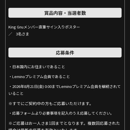
効となる場合がございます。
４．本特典と当社が同時期に実施するほかの特典との重複当選がで
賞品内容・当選者数
きない場合があります。また、応募受付状況や抽選結果に関する
お問い合わせにはお答えいたしかねますので、あらかじめご了承
King Gnuメンバー直筆サイン入りポスター
ください。
／ 3名さま
５．「ドコモ MAX」または「ドコモ ポイ活 MAX」の契約を条件とし
た他の施策に当選した場合、その施策のエントリー期間最終月の
翌月から起算して1年以内に開始される同様の抽選施策（本特典を
応募条件
含みます）には重複当選できない場合があります。
・日本国内にお住まいであること
６．当選された賞品の交換および第三者への当選権の譲渡・販売は
固く禁止いたします。
・Leminoプレミアム会員であること
７．賞品のお届けは日本国内のみに限ります。
・2026年8月21日(金) 0:00までLeminoプレミアム会員を継続されて
８．当社は、次に掲げる場合、あらかじめ本特典サイトに掲載する
いること
など、当社が適切と判断する方法により周知をすることにより、
※すでにご契約中の方もご応募いただけます。
本規約の内容を変更することができるものとします。本規約が変
更された場合、変更日以降は、当該変更後の規約が、すべての応
・応募フォームより必要事項を記入のうえ応募してください。
募者と当社との間で適用されるものとします。
※ご応募はお一人さま1回までとなります。複数回応募された
①本規約の変更が、応募者の一般の利益に適合するとき。
場合は最新の応募を有効といたします。