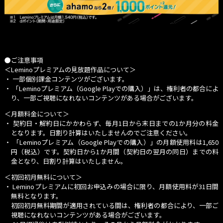
を除き、通常生ずべき直接かつ現実の損害（逸失利益を除きま
す）に限られるものとします。
13．応募者は、キャンペーンの運用について一切異議申立てを行わ
ないものとします。
●ご注意事項
＜Leminoプレミアムの見放題作品について＞
■ 応募者の情報の取扱い
・ 一部個別課金コンテンツがございます。
当社は、本キャンペーンの運営に関連して取得した応募者の個人情
・
「Leminoプレミアム（Google Playでの購入）」
は、権利者の都合によ
報を、応募条件を満たしていることの確認、応募者へのご連絡、抽
り、一部ご視聴になれないコンテンツがある場合がございます。
選およびプレゼントの発送など、本キャンペーンの運営に関する目
＜月額料金について＞
的のために利用するほか、今後の商品開発・サービス向上およびキ
・ 契約日・解約日にかかわらず、毎月1日から末日までの1か月分の料金
ャンペーン実施の検討の目的で、当該目的に必要な範囲に限り利用
となります。日割り計算はいたしませんのでご注意ください。
・
「Leminoプレミアム（Google Playでの購入）」
の月額使用料は1,650
する場合があります。
円（税込）です。契約日から1か月間（契約日の翌月の同日）までの料
なお、当社は、応募者の個人情報の流出・漏えいの防止、そのほか
金となり、日割り計算はいたしません。
個人情報の安全管理のために必要かつ適切な処置を講じるものと
＜初回初月無料について＞
し、法令などに基づく正当な理由がある場合を除き、応募者の同意
・ Leminoプレミアムに初回お申込みの場合に限り、月額使用料が31日間
なしに目的外での利用および第三者（業務委託先を除く）への提供
無料となります。
はいたしません。
初回初月無料期間が適用されている間は、権利者の都合により、一部ご
視聴になれないコンテンツがある場合がございます。