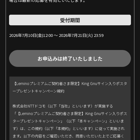
②本規約の変更が、応募者が本特典に応募した目的に反せず、か
つ、変更の必要性、変更後の内容の相当性そのほかの変更に係る
事情に照らして合理的なものであるとき。
受付期間
９．当社は、本特典の適切な運営を妨げる事由が生じた場合または
これに類する状況が生じた場合そのほか、本特典を継続し難い事
2026年7月10日(金)12:00 ～ 2026年7月21日(火) 23:59
由が生じた場合、いつでも本特典を中止し、または延期すること
ができるものといたします。
10．当社は、応募者が本特典に応募したこと、または当選したこと
お申込みは終了いたしました
に起因する損害・不利益については責任を負いません。
11．ネットワーク環境の不具合やシステムメンテナンスなどにより
特典のご応募ができない場合であっても、当社は一切の責任を負
【Leminoプレミアムご契約者さま限定】King Gnuサイン入りポスタ
いかねます。あらかじめご了承ください。
ープレゼントキャンペーン規約
12．応募者が本特典に応募するための費用（インターネット通信料
など）はすべて応募者の負担になります。
株式会社NTTドコモ（以下「当社」といいます）が実施する
13．本特典に関し当社が損害賠償責任を負う場合であっても、その
「【Leminoプレミアムご契約者さま限定】King Gnuサイン入りポス
責任の範囲は、当社に故意または重大な過失があるときを除き、
タープレゼントキャンペーン」（以下「本キャンペーン」といいま
通常生ずべき直接かつ現実の損害（逸失利益を除きます）に限ら
す）は、この規約（以下「本規約」といいます）に従って実施され
れるものとします。
ます。以下の内容をご確認いただき、同意いただいた上でご応募く