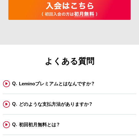
キャンペーンへの参加および当選は無効となります。
２．本キャンペーンの応募は1回限り有効です。同一人物による複数
回の応募がある場合、最新の応募内容を抽選の対象といたしま
す。また、複数アカウントを用いた不正応募が発覚した場合、本
キャンペーンの応募・当選が無効となる場合がございます。
３．本キャンペーンの応募条件を満たさなくなった場合、ご応募・
当選が無効となる場合がございます。
よくある質問
４．本キャンペーンと当社が同時期に実施するほかのキャンペーン
との重複当選ができない場合があります。また、応募受付状況や
抽選結果に関するお問い合わせにはお答えいたしかねますので、
あらかじめご了承ください。
Leminoプレミアムとはなんですか？
５．当選された賞品の交換および第三者への当選権の譲渡・販売は
固く禁止いたします。
どのような支払方法がありますか？
６．賞品のお届けは日本国内のみに限ります。
７．当社は、次に掲げる場合、あらかじめ本キャンペーンサイトに
掲載するなど、当社が適切と判断する方法により周知をすること
初回初月無料とは？
により、本規約の内容を変更することができるものとします。本
規約が変更された場合、変更日以降は、当該変更後の規約が、す