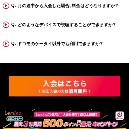
べての応募者と当社との間で適用されるものとします。
月の途中から入会した場合、料金はどうなりますか？
①本規約の変更が、応募者の一般の利益に適合するとき。
②本規約の変更が、応募者が本キャンペーンに応募した目的に反
どのようなデバイスで視聴することができますか？
せず、かつ、変更の必要性、変更後の内容の相当性そのほかの変
更に係る事情に照らして合理的なものであるとき。
８．当社は、本キャンペーンの適切な運営を妨げる事由が生じた場
ドコモのケータイ以外でも利用できますか？
合またはこれに類する状況が生じた場合そのほか、本キャンペー
ンを継続し難い事由が生じた場合、いつでも本キャンペーンを中
止し、または延期することができるものといたします。
９．当社は、応募者が本キャンペーンに応募したこと、または当選
したことに起因する損害・不利益については責任を負いません。
10．ネットワーク環境の不具合やシステムメンテナンスなどにより
キャンペーンのご応募ができない場合であっても、当社は一切の
責任を負いかねます。あらかじめご了承ください。
11．応募者が本キャンペーンに応募するための費用（インターネッ
ト通信料など）はすべて応募者の負担になります。
12．本キャンペーンに関し当社が損害賠償責任を負う場合であって
も、その責任の範囲は、当社に故意または重大な過失があるとき