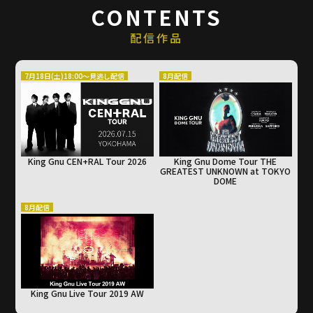
CONTENTS
■ 応募期間
配信作品
2026年7月27日(月) 12:00 ～ 2026年8月7日(金) 23:59
7月18日(土)18:00～見逃し配信
8月配信
■ 応募条件
・日本国内にお住まいであること
・応募期間終了翌日（2026年8月8日(土) 0:00）時点で「ドコモ
MAX」または「ドコモ ポイ活 MAX」をご契約中であること
King Gnu CEN+RAL Tour 2026
King Gnu Dome Tour THE
■ 応募方法
GREATEST UNKNOWN
at TOKYO
DOME
①「ドコモ MAX」または「ドコモ ポイ活 MAX」をご契約ください。
※すでにご契約中の方もご応募いただけます。
8月配信
②応募フォームより必要事項を記入のうえ応募してください。
※ご応募はお一人さま1回までとなります。複数回応募された場合
は最新の応募を有効といたします。
■ 当選発表
King Gnu Live Tour 2019 AW
当選された方には、2026年9月下旬頃にご応募時に入力いただいた住