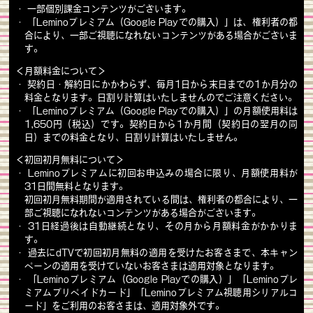
・ 一部個別課金コンテンツがございます。
・
「Leminoプレミアム（Google Playでの購入）」
は、権利者の都
合により、一部ご視聴になれないコンテンツがある場合がございま
す。
＜月額料金について＞
・ 契約日・解約日にかかわらず、毎月1日から末日までの1か月分の
料金となります。日割り計算はいたしませんのでご注意ください。
・
「Leminoプレミアム（Google Playでの購入）」
の月額使用料は
1,650円（税込）です。契約日から1か月間（契約日の翌月の同
日）までの料金となり、日割り計算はいたしません。
＜初回初月無料について＞
・ Leminoプレミアムに初回お申込みの場合に限り、月額使用料が
31日間無料となります。
初回初月無料期間が適用されている間は、権利者の都合により、一
部ご視聴になれないコンテンツがある場合がございます。
・ 31日経過後は自動継続となり、その月から月額料金がかかりま
す。
・ 過去にdTVで初回初月無料の適用を受けたお客さまで、本キャン
ペーンの適用を受けていないお客さまは適用対象となります。
・
「Leminoプレミアム（Google Playでの購入）」
「Leminoプレ
ミアムプリペイドカード」「Leminoプレミアム視聴用シリアルコ
ード」をご利用のお客さまは、適用対象外です。