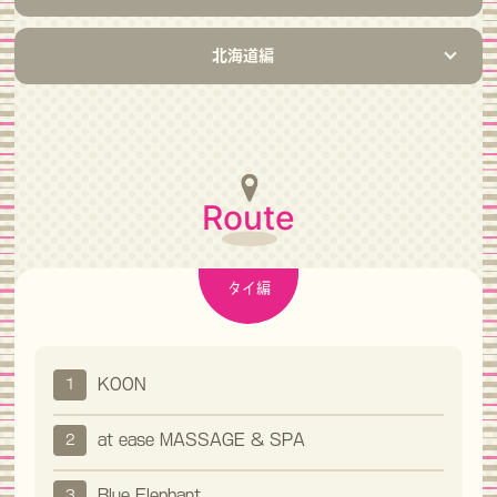
北海道編
Route
タイ編
KOON
1
at ease MASSAGE & SPA
2
Blue Elephant
3