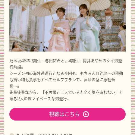
乃木坂46の3期生・与田祐希と、4期生・筒井あやめのタイ逃避
行前編。
シーズン初の海外逃避行となる今回も、もちろん目的地への移動
も買い物も食事もすべてセルフプランで、言語の壁に悪戦苦
闘…。
先輩後輩ながら、「不思議と二人でいると全く気を遣わない」と
語る2人の超マイペースな逃避行。
視聴はこちら