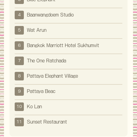
Baanwangdoem Studio
4
Wat Arun
5
Bangkok Marriott Hotel Sukhumvit
6
The One Ratchada
7
Pattaya Elephant Village
8
Pattaya Beac
9
Ko Lan
10
Sunset Restaurant
11