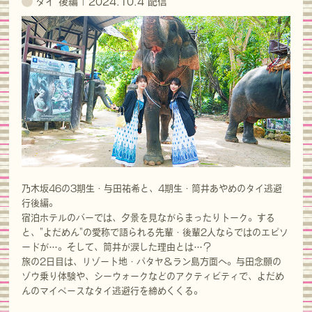
タイ 後編 | 2024.10.4 配信
乃木坂46の3期生・与田祐希と、4期生・筒井あやめのタイ逃避
行後編。
宿泊ホテルのバーでは、夕景を見ながらまったりトーク。する
と、"よだめん"の愛称で語られる先輩・後輩2人ならではのエピソ
ードが…。そして、筒井が涙した理由とは…？
旅の2日目は、リゾート地・パタヤ＆ラン島方面へ。与田念願の
ゾウ乗り体験や、シーウォークなどのアクティビティで、よだめ
んのマイペースなタイ逃避行を締めくくる。