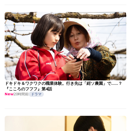
ドキドキ＆ワクワクの職業体験。行き先は「紺ソ農園」で……？
『こころのフフフ』第4話
20時間前
ドラマ
New