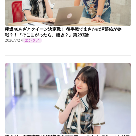
櫻坂46あざとクイーン決定戦！ 後半戦でまさかの澤部佑が参
戦？！『そこ曲がったら、櫻坂？』第293話
2026/7/27
エンタメ