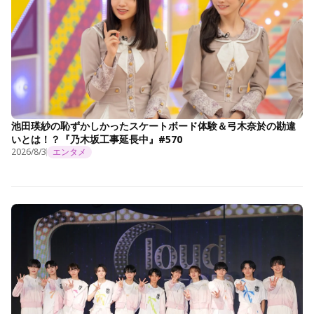
池田瑛紗の恥ずかしかったスケートボード体験＆弓木奈於の勘違
いとは！？『乃木坂工事延長中』#570
2026/8/3
エンタメ