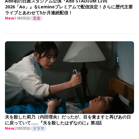
Ado初の日産スタジアム公演『Ado STADIUM LIVE
2026「Ao」』をLeminoプレミアムで配信決定！さらに歴代主要
ライブとあわせて5か月連続配信！
19時間前
音楽
New
夫を殺した莉乃（内田理央）だったが、目を覚ますと再びあの日
に戻っていて……『夫を殺したはずなのに』第2話
20時間前
ドラマ
New