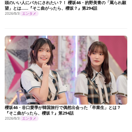
頭のいい人にバカにされたい？！ 櫻坂46・的野美青の「罵られ願
望」とは……『そこ曲がったら、櫻坂？』第294話
2026/8/3
エンタメ
櫻坂46・谷口愛季が韓国旅行で偶然出会った「卒業生」とは？
『そこ曲がったら、櫻坂？』第294話
2026/8/3
エンタメ