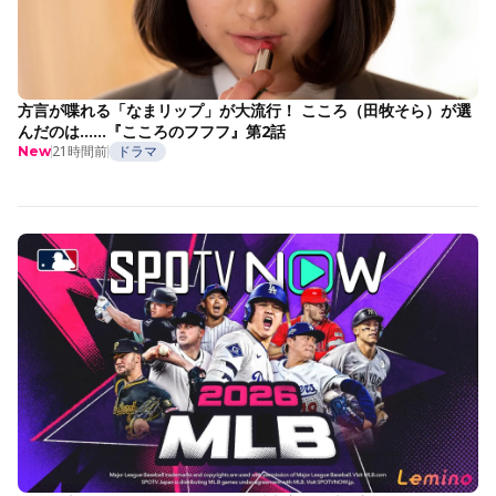
方言が喋れる「なまリップ」が大流行！ こころ（田牧そら）が選
んだのは……『こころのフフフ』第2話
21時間前
ドラマ
New