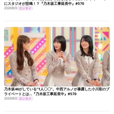
にスタジオが悲鳴！？『乃木坂工事延長中』#570
2026/8/3
エンタメ
乃木坂46がしている“1人〇〇”。中西アルノが暴露した小川彩のプ
ライベートとは…『乃木坂工事延長中』#570
2026/8/3
エンタメ