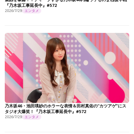
『乃木坂工事延長中』#572
2026/7/29
エンタメ
乃木坂46・池田瑛紗のホラーな表情＆田村真佑の“カツアゲ”にス
タジオ大爆笑！『乃木坂工事延長中』#572
2026/7/29
エンタメ