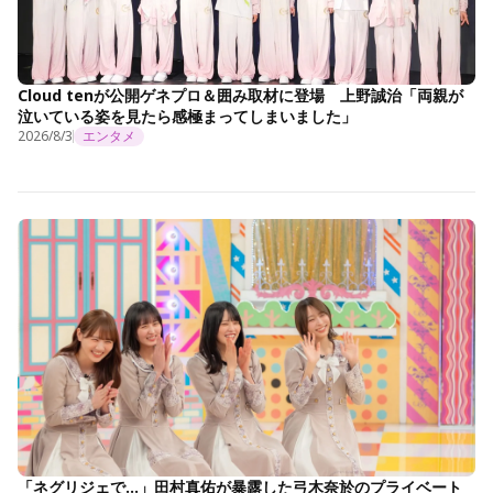
Cloud tenが公開ゲネプロ＆囲み取材に登場 上野誠治「両親が
泣いている姿を見たら感極まってしまいました」
2026/8/3
エンタメ
「ネグリジェで…」田村真佑が暴露した弓木奈於のプライベート