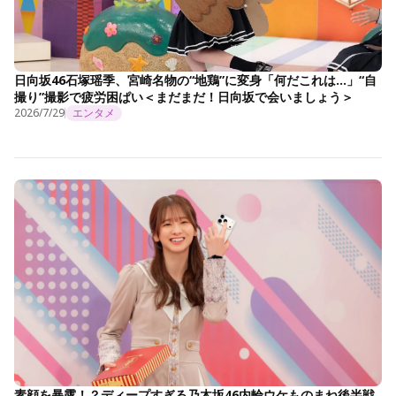
日向坂46石塚瑶季、宮崎名物の“地鶏”に変身「何だこれは…」“自
撮り”撮影で疲労困ぱい＜まだまだ！日向坂で会いましょう＞
2026/7/29
エンタメ
素顔を暴露！？ディープすぎる乃木坂46内輪ウケものまね後半戦