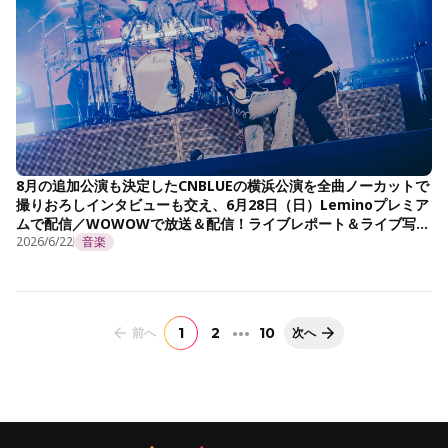
8月の追加公演も決定したCNBLUEの横浜公演を全曲ノーカットで
撮りおろしインタビューも交え、6月28日（日）Leminoプレミア
ムで配信／WOWOWで放送＆配信！ライブレポート＆ライブ写真
を公開！
2026/6/22
音楽
前へ
1
2
•••
10
次へ