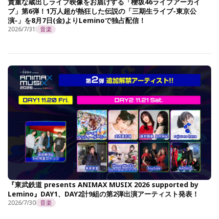
貴重な蔵出しライブ映像をお届けする「櫻坂46ライブアーカイ
ブ」第6弾！1万人超が熱狂した伝説の「三期生ライブ-東京公
演-」を8月7日(金)よりLeminoで独占配信！
2026/7/31
音楽
『東武鉄道 presents ANIMAX MUSIX 2026 supported by
Lemino』DAY1、DAY2計9組の第2弾出演アーティスト発表！
2026/7/30
音楽