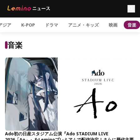
アジア
K-POP
ドラマ
アニメ・キッズ
映画
音楽
音楽
Ado初の日産スタジアム公演『Ado STADIUM LIVE
2026「Ao」』をLeminoプレミアムで配信決定！さらに歴代主要