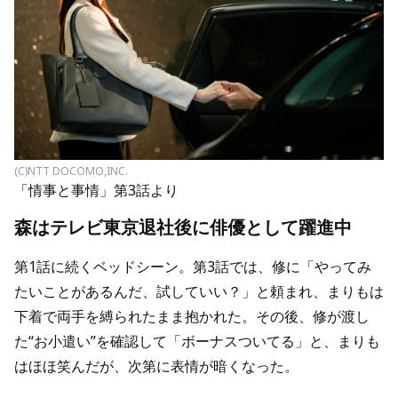
(C)NTT DOCOMO,INC.
「情事と事情」第3話より
森はテレビ東京退社後に俳優として躍進中
第1話に続くベッドシーン。第3話では、修に「やってみ
たいことがあるんだ、試していい？」と頼まれ、まりもは
下着で両手を縛られたまま抱かれた。その後、修が渡し
た“お小遣い”を確認して「ボーナスついてる」と、まりも
はほほ笑んだが、次第に表情が暗くなった。