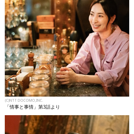
(C)NTT DOCOMO,INC.
「情事と事情」第3話より