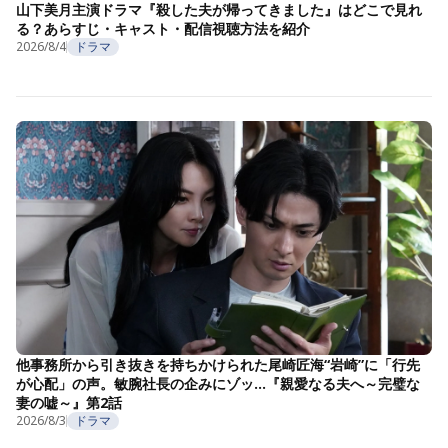
山下美月主演ドラマ『殺した夫が帰ってきました』はどこで見れ
る？あらすじ・キャスト・配信視聴方法を紹介
2026/8/4
ドラマ
他事務所から引き抜きを持ちかけられた尾崎匠海“岩崎”に「行先
が心配」の声。敏腕社長の企みにゾッ…『親愛なる夫へ～完璧な
妻の嘘～』第2話
2026/8/3
ドラマ