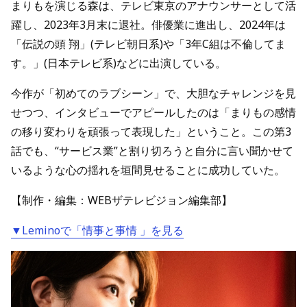
まりもを演じる森は、テレビ東京のアナウンサーとして活
躍し、2023年3月末に退社。俳優業に進出し、2024年は
「伝説の頭 翔」(テレビ朝日系)や「3年C組は不倫してま
す。」(日本テレビ系)などに出演している。
今作が「初めてのラブシーン」で、大胆なチャレンジを見
せつつ、インタビューでアピールしたのは「まりもの感情
の移り変わりを頑張って表現した」ということ。この第3
話でも、“サービス業”と割り切ろうと自分に言い聞かせて
いるような心の揺れを垣間見せることに成功していた。
【制作・編集：WEBザテレビジョン編集部】
▼Leminoで「情事と事情 」を見る