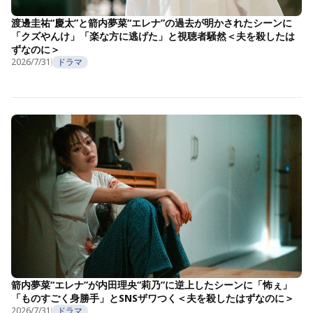
渡邊圭祐“慶太”と箭内夢菜“エレナ”の過去が明かされたシーンに
「クズやんけ」「楽な方に逃げた」と視聴者騒然＜夫を殺したは
ずなのに＞
2026/7/31
ドラマ
箭内夢菜“エレナ”が内田理央“莉乃”に逆上したシーンに「怖ぇ」
「ものすごく身勝手」とSNSザワつく＜夫を殺したはずなのに＞
2026/7/31
ドラマ