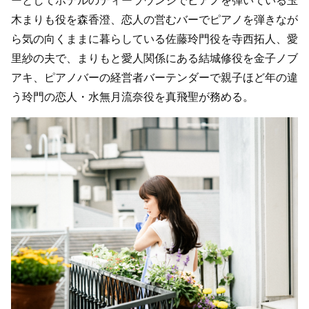
木まりも役を森香澄、恋人の営むバーでピアノを弾きなが
ら気の向くままに暮らしている佐藤玲門役を寺西拓人、愛
里紗の夫で、まりもと愛人関係にある結城修役を金子ノブ
アキ、ピアノバーの経営者バーテンダーで親子ほど年の違
う玲門の恋人・水無月流奈役を真飛聖が務める。