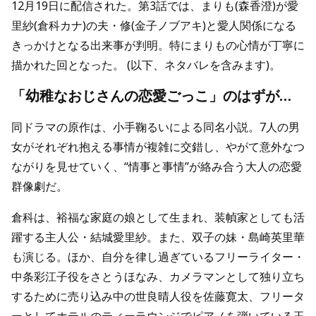
12月19日に配信された。第3話では、まりも(森香澄)が愛
里紗(倉科カナ)の夫・修(金子ノブアキ)と愛人関係になる
きっかけとなる出来事が判明。特にまりもの心情が丁寧に
描かれた回となった。 (以下、ネタバレを含みます)。
「幼稚なおじさんの恋愛ごっこ」のはずが…
同ドラマの原作は、小手鞠るいによる同名小説。7人の男
女がそれぞれ抱える事情が複雑に交錯し、やがて意外なつ
ながりを見せていく、“情事と事情”が絡み合う大人の恋愛
群像劇だ。
倉科は、裕福な家庭の娘として生まれ、装幀家としても活
躍する主人公・結城愛里紗。また、双子の妹・島崎英里華
も演じる。ほか、自分を律し過ぎているフリーライター・
中条彩江子役をさとうほなみ、カメラマンとして独り立ち
するために売り込み中の世良晴人役を佐藤寛太、フリータ
ーとしてホテルのティーラウンジでピアノを弾いている玉