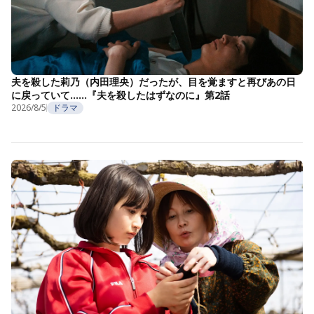
夫を殺した莉乃（内田理央）だったが、目を覚ますと再びあの日
に戻っていて……『夫を殺したはずなのに』第2話
2026/8/5
ドラマ