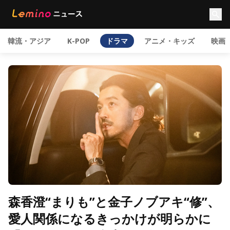
韓流・アジア
K-POP
ドラマ
アニメ・キッズ
映画
森香澄“まりも”と金子ノブアキ“修”、
愛人関係になるきっかけが明らかに