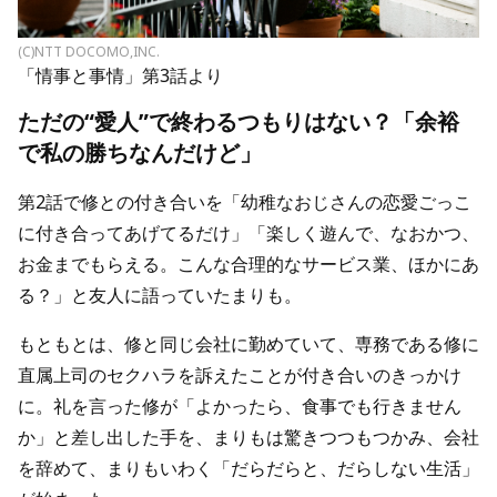
(C)NTT DOCOMO,INC.
「情事と事情」第3話より
ただの“愛人”で終わるつもりはない？「余裕
で私の勝ちなんだけど」
第2話で修との付き合いを「幼稚なおじさんの恋愛ごっこ
に付き合ってあげてるだけ」「楽しく遊んで、なおかつ、
お金までもらえる。こんな合理的なサービス業、ほかにあ
る？」と友人に語っていたまりも。
もともとは、修と同じ会社に勤めていて、専務である修に
直属上司のセクハラを訴えたことが付き合いのきっかけ
に。礼を言った修が「よかったら、食事でも行きません
か」と差し出した手を、まりもは驚きつつもつかみ、会社
を辞めて、まりもいわく「だらだらと、だらしない生活」