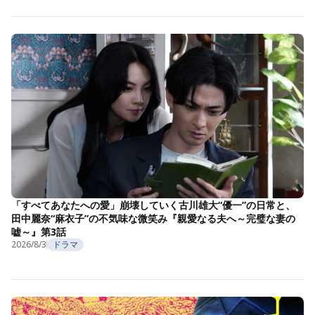
「すべてあなたへの愛」崩壊していく古川雄大“優一”の日常と、
田中麗奈“麻衣子”の不気味な微笑み『親愛なる夫へ～完璧な妻の
嘘～』第3話
2026/8/3
ドラマ