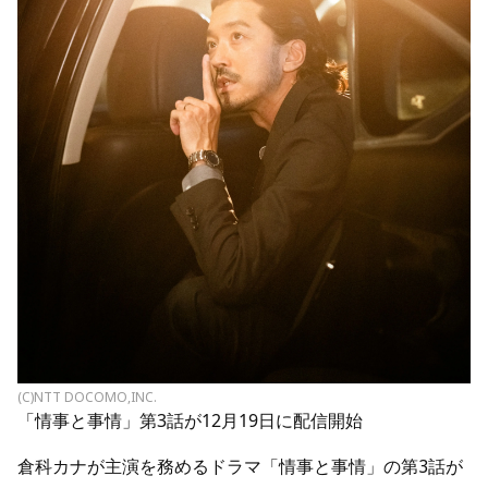
(C)NTT DOCOMO,INC.
「情事と事情」第3話が12月19日に配信開始
倉科カナが主演を務めるドラマ「情事と事情」の第3話が