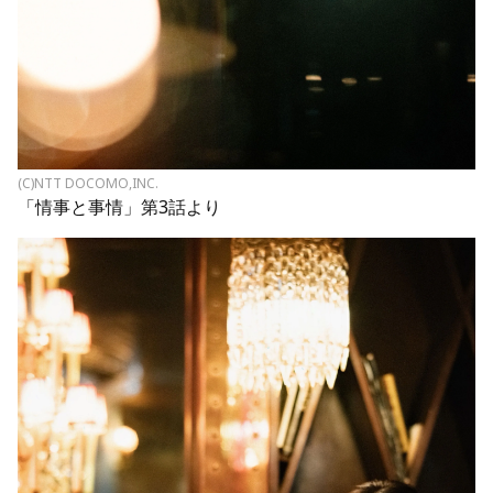
(C)NTT DOCOMO,INC.
「情事と事情」第3話より