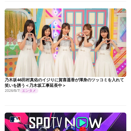
乃木坂46田村真佑のイジりに賀喜遥香が渾身のツッコミを入れて
笑いを誘う＜乃木坂工事延長中＞
2026/8/7
エンタメ