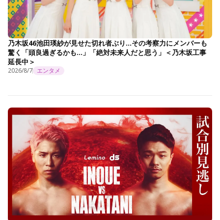
乃木坂46池田瑛紗が見せた切れ者ぶり…その考察力にメンバーも
驚く「頭良過ぎるかも…」「絶対未来人だと思う」＜乃木坂工事
延長中＞
2026/8/7
エンタメ