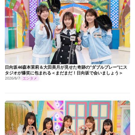
日向坂46森本茉莉＆大田美月が見せた奇跡の“ダブルプレー”にス
タジオが爆笑に包まれる＜まだまだ！日向坂で会いましょう＞
2026/8/7
エンタメ