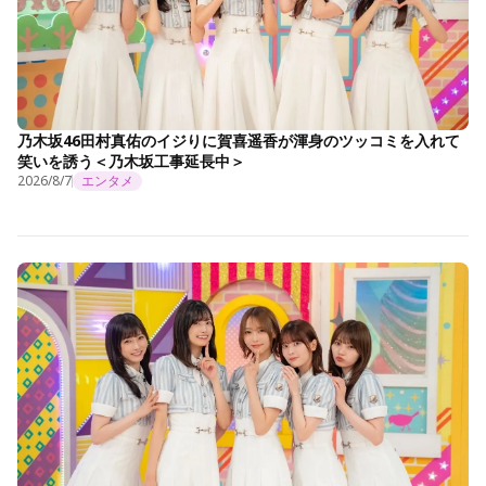
乃木坂46田村真佑のイジりに賀喜遥香が渾身のツッコミを入れて
笑いを誘う＜乃木坂工事延長中＞
2026/8/7
エンタメ