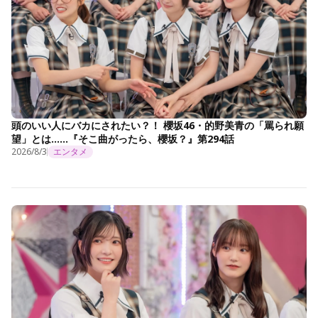
頭のいい人にバカにされたい？！ 櫻坂46・的野美青の「罵られ願
望」とは……『そこ曲がったら、櫻坂？』第294話
2026/8/3
エンタメ