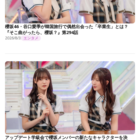
櫻坂46・谷口愛季が韓国旅行で偶然出会った「卒業生」とは？
『そこ曲がったら、櫻坂？』第294話
2026/8/3
エンタメ
アップデート学級会で櫻坂メンバーの新たなキャラクターを決