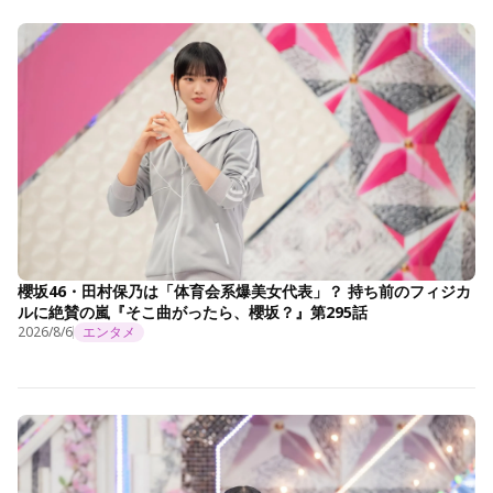
櫻坂46・田村保乃は「体育会系爆美女代表」？ 持ち前のフィジカ
ルに絶賛の嵐『そこ曲がったら、櫻坂？』第295話
2026/8/6
エンタメ