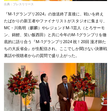
出典：プレスリリース
『M-1グランプリ2024』の放送終了直後に、戦いを終え
たばかりの新王者やファイナリストがスタジオに集まり、
MC・川島明（麒麟）やレジェンドM-1芸人（とろサーモ
ン、錦鯉、笑い飯西田）と共に今年のM-1グランプリを徹
底的に語り合う『M-1グランプリ2024 祝！20回 漫才師た
ちの大反省会』が生配信され、ここでしか聞けない決勝戦
裏話や視聴者からの質問で盛り上がった。