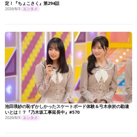
定！『ちょこさく』第294話
2026/8/3
エンタメ
池田瑛紗の恥ずかしかったスケートボード体験＆弓木奈於の勘違
いとは！？『乃木坂工事延長中』#570
2026/8/3
エンタメ