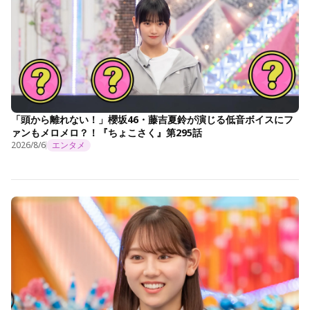
「頭から離れない！」櫻坂46・藤吉夏鈴が演じる低音ボイスにフ
ァンもメロメロ？！『ちょこさく』第295話
2026/8/6
エンタメ