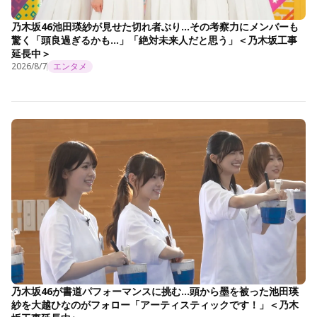
乃木坂46池田瑛紗が見せた切れ者ぶり…その考察力にメンバーも
驚く「頭良過ぎるかも…」「絶対未来人だと思う」＜乃木坂工事
延長中＞
2026/8/7
エンタメ
乃木坂46が書道パフォーマンスに挑む…頭から墨を被った池田瑛
紗を大越ひなのがフォロー「アーティスティックです！」＜乃木