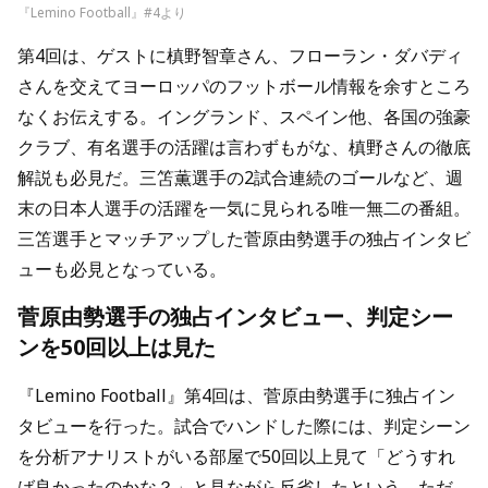
『Lemino Football』#4より
第4回は、ゲストに槙野智章さん、フローラン・ダバディ
さんを交えてヨーロッパのフットボール情報を余すところ
なくお伝えする。イングランド、スペイン他、各国の強豪
クラブ、有名選手の活躍は言わずもがな、槙野さんの徹底
解説も必見だ。三笘薫選手の2試合連続のゴールなど、週
末の日本人選手の活躍を一気に見られる唯一無二の番組。
三笘選手とマッチアップした菅原由勢選手の独占インタビ
ューも必見となっている。
菅原由勢選手の独占インタビュー、判定シー
ンを50回以上は見た
『Lemino Football』第4回は、菅原由勢選手に独占イン
タビューを行った。試合でハンドした際には、判定シーン
を分析アナリストがいる部屋で50回以上見て「どうすれ
ば良かったのかな？」と見ながら反省したという。ただ、