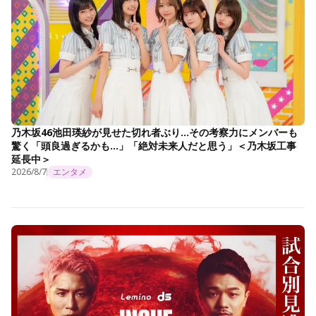
乃木坂46池田瑛紗が見せた切れ者ぶり…その考察力にメンバーも
驚く「頭良過ぎるかも…」「絶対未来人だと思う」＜乃木坂工事
延長中＞
2026/8/7
エンタメ