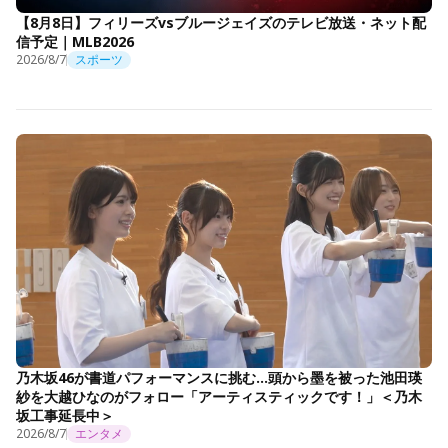
【8月8日】フィリーズvsブルージェイズのテレビ放送・ネット配
信予定｜MLB2026
2026/8/7
スポーツ
乃木坂46が書道パフォーマンスに挑む…頭から墨を被った池田瑛
紗を大越ひなのがフォロー「アーティスティックです！」＜乃木
坂工事延長中＞
2026/8/7
エンタメ