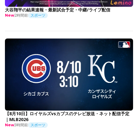
大谷翔平の結果速報・最新試合予定・中継/ライブ配信
2時間前
スポーツ
New
【8月10日】ロイヤルズvsカブスのテレビ放送・ネット配信予定
｜MLB2026
3時間前
スポーツ
New