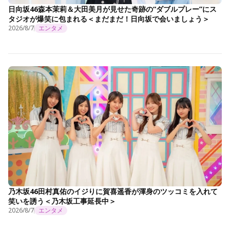
日向坂46森本茉莉＆大田美月が見せた奇跡の“ダブルプレー”にス
タジオが爆笑に包まれる＜まだまだ！日向坂で会いましょう＞
2026/8/7
エンタメ
乃木坂46田村真佑のイジりに賀喜遥香が渾身のツッコミを入れて
笑いを誘う＜乃木坂工事延長中＞
2026/8/7
エンタメ