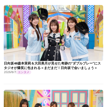
日向坂46森本茉莉＆大田美月が見せた奇跡の“ダブルプレー”にス
タジオが爆笑に包まれる＜まだまだ！日向坂で会いましょう＞
2026/8/7
エンタメ