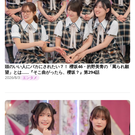
頭のいい人にバカにされたい？！ 櫻坂46・的野美青の「罵られ願
望」とは……『そこ曲がったら、櫻坂？』第294話
2026/8/3
エンタメ