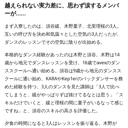
越えられない実力差に、思わず涙するメンバ
ーが……
まず入寮したのは、須谷緩、木野稟子、北里理桜の3人。
互いの呼び方を決め和気藹々とした空気の3人だったが、
ダンスのレッスンでその空気に陰りが出始める。
本格的なダンス経験があったのは木野と須谷。木野は14
歳から地元でダンスレッスンを受け、16歳でavexのダン
ススクールへ通い始める。須谷は9歳から地元のダンスス
クールに通い始め、KARAやKep1erのバックダンサーを務
めた経験を持つ。3人のダンスを見た講師は「3人で比べ
てしまうと、緩がやっぱりずば抜けてるなとは思う」「ス
キルだけでいくと、緩と理桜の間に稟子がいるなって感じ
ですね」と、須谷のスキルの高さを評価した。
夕食の時間になると3人はレッスンを振り返る。木野が