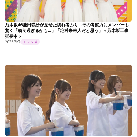
乃木坂46池田瑛紗が見せた切れ者ぶり…その考察力にメンバーも
驚く「頭良過ぎるかも…」「絶対未来人だと思う」＜乃木坂工事
延長中＞
2026/8/7
エンタメ