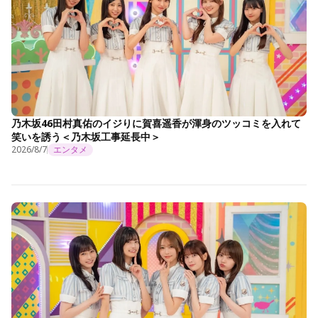
乃木坂46田村真佑のイジりに賀喜遥香が渾身のツッコミを入れて
笑いを誘う＜乃木坂工事延長中＞
2026/8/7
エンタメ