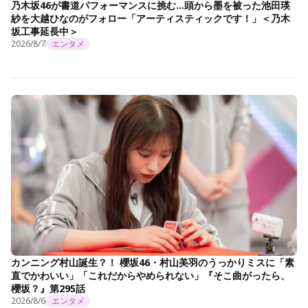
乃木坂46が書道パフォーマンスに挑む…頭から墨を被った池田瑛
紗を大越ひなのがフォロー「アーティスティックです！」＜乃木
坂工事延長中＞
2026/8/7
エンタメ
カンニング村山誕生？！ 櫻坂46・村山美羽のうっかりミスに「素
直でかわいい」「これだからやめられない」『そこ曲がったら、
櫻坂？』第295話
2026/8/6
エンタメ