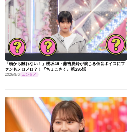
「頭から離れない！」櫻坂46・藤吉夏鈴が演じる低音ボイスにフ
ァンもメロメロ？！『ちょこさく』第295話
2026/8/6
エンタメ