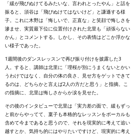
「緩が飛びぬけてるみたいな、言われとったやん」と話を
振ると、須谷は「飛びぬけてはないけど」と謙遜する様
子。これに木野は「悔しいで、正直な」と笑顔で悔しさを
滲ませ、実質最下位に位置付けされた北里も「頑張らない
かん」とコメントする。しかし、その表情はどこか浮かな
い様子であった。
1週間後のダンスレッスンで再び振り付けを披露した3
人。すると、講師は北里に「理桜が別にうまくないとかい
うわけではなく、自分の体の良さ、見せ方をゲットできて
るのは、どちらかと言えば2人の方だと思う」と指摘。こ
の指摘に、北里は悔しさからか涙を見せた。
その後のインタビューで北里は「実力差の面で、緩もずっ
と前からやってて、稟子も本格的なレッスンをボーカルも
含めて今まであると思うので、それを現実的に考えて追い
越すとか、気持ち的にはやりたいですけど、現実的に考え