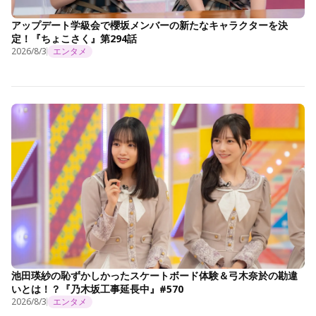
アップデート学級会で櫻坂メンバーの新たなキャラクターを決
定！『ちょこさく』第294話
2026/8/3
エンタメ
池田瑛紗の恥ずかしかったスケートボード体験＆弓木奈於の勘違
いとは！？『乃木坂工事延長中』#570
2026/8/3
エンタメ