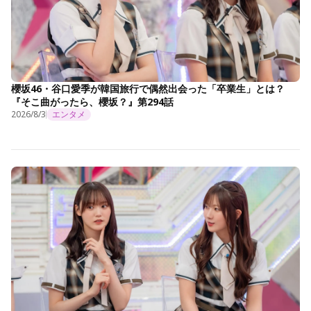
櫻坂46・谷口愛季が韓国旅行で偶然出会った「卒業生」とは？
『そこ曲がったら、櫻坂？』第294話
2026/8/3
エンタメ