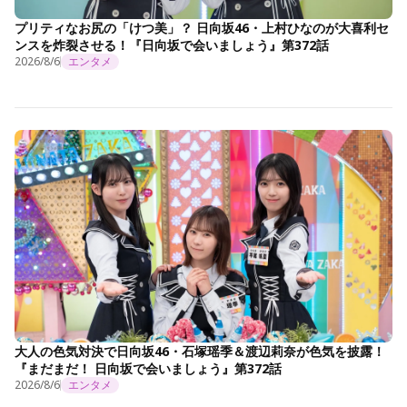
プリティなお尻の「けつ美」？ 日向坂46・上村ひなのが大喜利セ
ンスを炸裂させる！『日向坂で会いましょう』第372話
2026/8/6
エンタメ
大人の色気対決で日向坂46・石塚瑶季＆渡辺莉奈が色気を披露！
『まだまだ！ 日向坂で会いましょう』第372話
2026/8/6
エンタメ