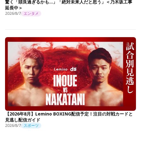
驚く「頭良過ぎるかも…」「絶対未来人だと思う」＜乃木坂工事
延長中＞
2026/8/7
エンタメ
【2026年8月】Lemino BOXING配信予定！注目の対戦カードと
見逃し配信ガイド
2026/8/7
スポーツ