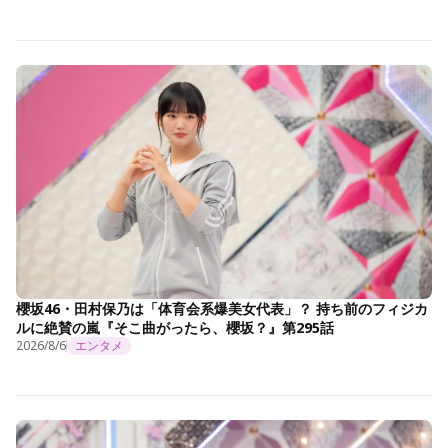
櫻坂46・田村保乃は「体育会系爆美女代表」？ 持ち前のフィジカ
ルに絶賛の嵐『そこ曲がったら、櫻坂？』第295話
2026/8/6
エンタメ