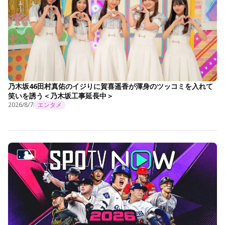
乃木坂46田村真佑のイジりに賀喜遥香が渾身のツッコミを入れて
笑いを誘う＜乃木坂工事延長中＞
2026/8/7
エンタメ